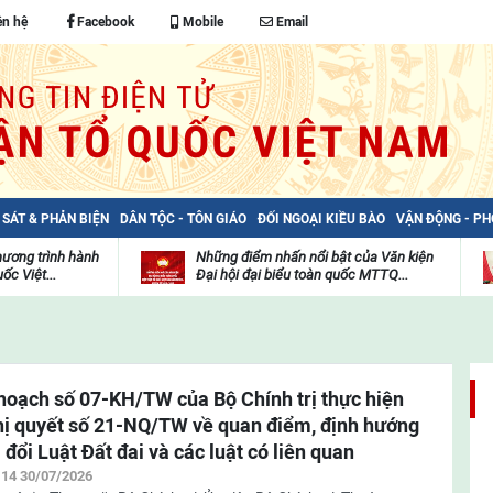
ên hệ
Facebook
Mobile
Email
 SÁT & PHẢN BIỆN
DÂN TỘC - TÔN GIÁO
ĐỐI NGOẠI KIỀU BÀO
VẬN ĐỘNG - P
hương trình hành
Những điểm nhấn nổi bật của Văn kiện
ốc Việt...
Đại hội đại biểu toàn quốc MTTQ...
Thư
H
viện
đ
video
c
m
t
hoạch số 07-KH/TW của Bộ Chính trị thực hiện
ị quyết số 21-NQ/TW về quan điểm, định hướng
 đổi Luật Đất đai và các luật có liên quan
:14 30/07/2026