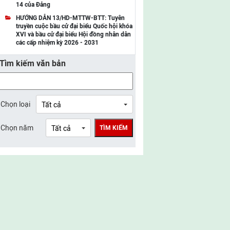
14 của Đảng
UBMTTQ Việt Nam tỉnh Điện Biên
HƯỚNG DẪN 13/HD-MTTW-BTT: Tuyên
truyền cuộc bầu cử đại biểu Quốc hội khóa
UBMTTQ Việt Nam tỉnh Sơn La
XVI và bầu cử đại biểu Hội đồng nhân dân
các cấp nhiệm kỳ 2026 - 2031
UBMTTQ Việt Nam tỉnh Thanh Hóa
Tìm kiếm văn bản
UBMTTQ Việt Nam tỉnh Nghệ An
UBMTTQ Việt Nam tỉnh Hà Tĩnh
UBMTTQ Việt Nam tỉnh Tuyên Quang
Chọn loại
UBMTTQ Việt Nam tỉnh Lào Cai
Chọn năm
TÌM KIẾM
UBMTTQ Việt Nam tỉnh Thái Nguyên
UBMTTQ Việt Nam tỉnh Phú Thọ
UBMTTQ Việt Nam tỉnh Bắc Ninh
UBMTTQ Việt Nam tỉnh Hưng Yên
UBMTTQ Việt Nam tỉnh Ninh Bình
UBMTTQ Việt Nam tỉnh Quảng Trị