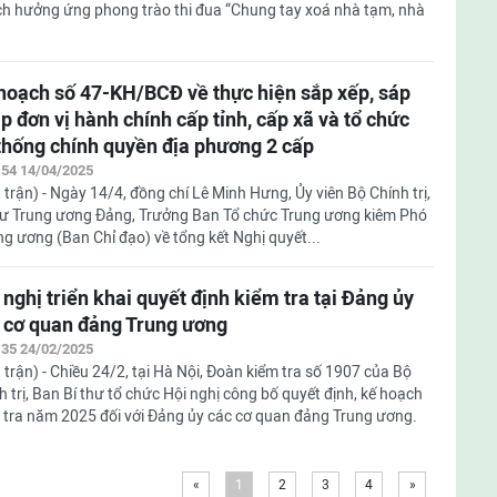
h hưởng ứng phong trào thi đua “Chung tay xoá nhà tạm, nhà
hoạch số 47-KH/BCĐ về thực hiện sắp xếp, sáp
p đơn vị hành chính cấp tỉnh, cấp xã và tổ chức
thống chính quyền địa phương 2 cấp
:54 14/04/2025
 trận) - Ngày 14/4, đồng chí Lê Minh Hưng, Ủy viên Bộ Chính trị,
hư Trung ương Đảng, Trưởng Ban Tổ chức Trung ương kiêm Phó
 ương (Ban Chỉ đạo) về tổng kết Nghị quyết...
 nghị triển khai quyết định kiểm tra tại Đảng ủy
 cơ quan đảng Trung ương
:35 24/02/2025
 trận) - Chiều 24/2, tại Hà Nội, Đoàn kiểm tra số 1907 của Bộ
h trị, Ban Bí thư tổ chức Hội nghị công bố quyết định, kế hoạch
 tra năm 2025 đối với Đảng ủy các cơ quan đảng Trung ương.
«
1
2
3
4
»