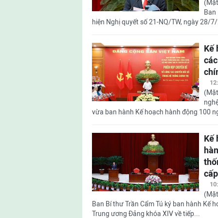
(Mặt
Ban 
hiện Nghị quyết số 21-NQ/TW, ngày 28/7
Kế 
các
chí
12
(Mặt
nghệ
vừa ban hành Kế hoạch hành động 100 ngà
Kế 
hàn
thố
cấp
10
(Mặt
Ban Bí thư Trần Cẩm Tú ký ban hành Kế ho
Trung ương Đảng khóa XIV về tiếp...