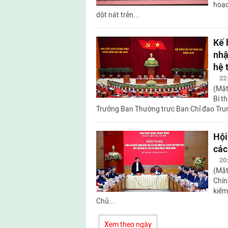
hoạc
dột nát trên...
Kế 
nhậ
hệ 
22
(Mặt
Bí t
Trưởng Ban Thường trực Ban Chỉ đạo Trung
Hội
các
20
(Mặt
Chín
kiểm
Chủ...
Xem theo ngày