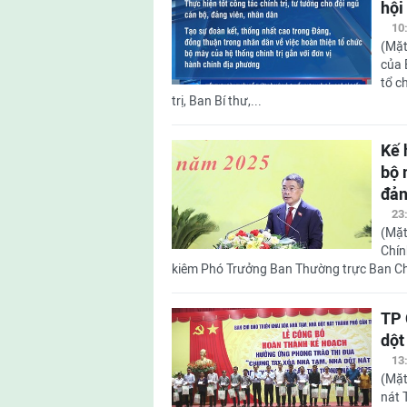
hội
10
(Mặt
của 
tổ c
trị, Ban Bí thư,...
Kế 
bộ 
đản
23
(Mặt
Chín
kiêm Phó Trưởng Ban Thường trực Ban Chỉ
TP 
dột
13
(Mặt
nát 