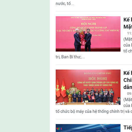
nước, tổ...
Kế 
Mặt
11
(Mặt
của 
tổ c
trị, Ban Bí thư;...
Kế 
Chí
dẫn
09
(Mặt
của 
tổ chức bộ máy của hệ thống chính trị và cá
Tiế