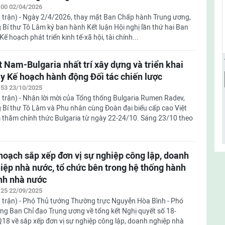
:00 02/04/2026
 trận) - Ngày 2/4/2026, thay mặt Ban Chấp hành Trung ương,
 Bí thư Tô Lâm ký ban hành Kết luận Hội nghị lần thứ hai Ban
hoạch phát triển kinh tế-xã hội, tài chính...
t Nam-Bulgaria nhất trí xây dựng và triển khai
y Kế hoạch hành động Đối tác chiến lược
:53 23/10/2025
 trận) - Nhận lời mời của Tổng thống Bulgaria Rumen Radev,
 Bí thư Tô Lâm và Phu nhân cùng Đoàn đại biểu cấp cao Việt
thăm chính thức Bulgaria từ ngày 22-24/10. Sáng 23/10 theo
hoạch sắp xếp đơn vị sự nghiệp công lập, doanh
iệp nhà nước, tổ chức bên trong hệ thống hành
nh nhà nước
:25 22/09/2025
 trận) - Phó Thủ tướng Thường trực Nguyễn Hòa Bình - Phó
ng Ban Chỉ đạo Trung ương về tổng kết Nghị quyết số 18-
về sắp xếp đơn vị sự nghiệp công lập, doanh nghiệp nhà