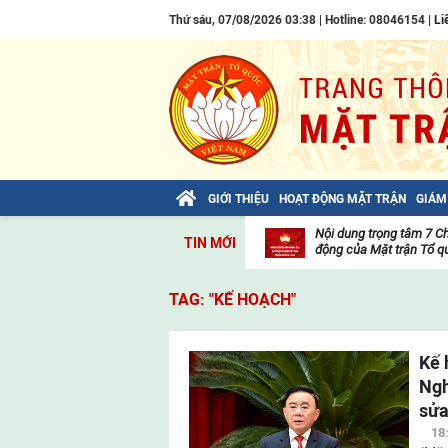
Thứ sáu, 07/08/2026 03:38 | Hotline: 08046154 |
Li
GIỚI THIỆU
HOẠT ĐỘNG MẶT TRẬN
GIÁM
Bài viết của Tổng Bí thư Tô Lâm: TIẾN
Nội dung trọng tâm 7 C
TIN MỚI
LÊN! TOÀN THẮNG ẮT VỀ TA!
động của Mặt trận Tổ qu
Thư
viện
TAG: "KẾ HOẠCH"
video
Kế 
Ngh
sửa
18