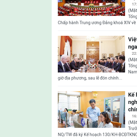
17
(Mặt
Tổng
Chấp hành Trung ương Đảng khoá XIV về Kế 
Việ
nga
22
(Mặt
Tổng
Nam 
giờ địa phương, sau lễ đón chính...
Kế 
ngh
chí
16
(Mặt
Trưở
NQ/TW đã ký Kế hoạch 130/KH-BCĐTKNQ18 