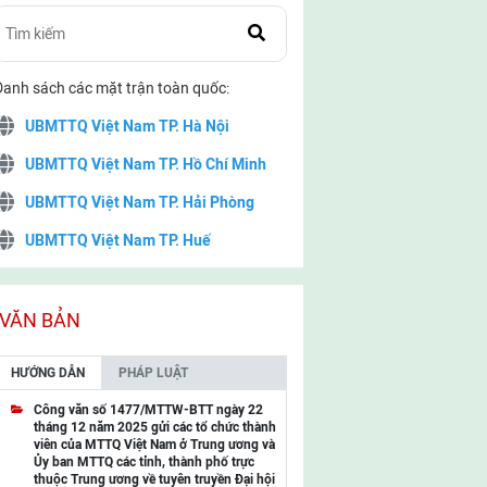
Danh sách các mặt trận toàn quốc:
UBMTTQ Việt Nam TP. Hà Nội
UBMTTQ Việt Nam TP. Hồ Chí Minh
UBMTTQ Việt Nam TP. Hải Phòng
UBMTTQ Việt Nam TP. Huế
UBMTTQ Việt Nam TP. Đà Nẵng
UBMTTQ Việt Nam TP. Cần Thơ
VĂN BẢN
UBMTTQ Việt Nam tỉnh Quảng Ninh
HƯỚNG DẪN
PHÁP LUẬT
UBMTTQ Việt Nam tỉnh Cao Bằng
Công văn số 1477/MTTW-BTT ngày 22
tháng 12 năm 2025 gửi các tổ chức thành
UBMTTQ Việt Nam tỉnh Lạng Sơn
viên của MTTQ Việt Nam ở Trung ương và
Ủy ban MTTQ các tỉnh, thành phố trực
UBMTTQ Việt Nam tỉnh Lai Châu
thuộc Trung ương về tuyên truyền Đại hội