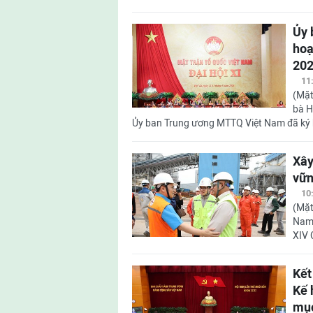
Ủy 
hoạ
202
11
(Mặt
bà H
Ủy ban Trung ương MTTQ Việt Nam đã ký
Xây
vữ
10
(Mặt
Nam 
XIV 
Kết
Kế 
mục