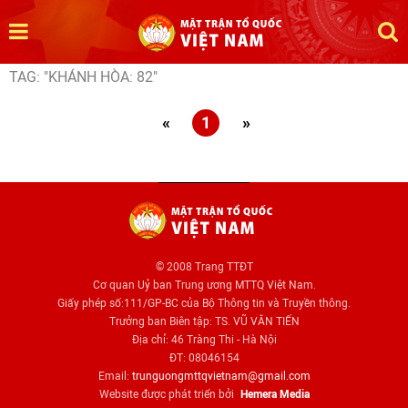
TAG: "KHÁNH HÒA: 82"
«
1
»
© 2008 Trang TTĐT
Cơ quan Uỷ ban Trung ương MTTQ Việt Nam.
Giấy phép số:111/GP-BC của Bộ Thông tin và Truyền thông.
Trưởng ban Biên tập: TS. VŨ VĂN TIẾN
Địa chỉ: 46 Tràng Thi - Hà Nội
ĐT: 08046154
Email:
trunguongmttqvietnam@gmail.com
Website được phát triển bởi
Hemera Media