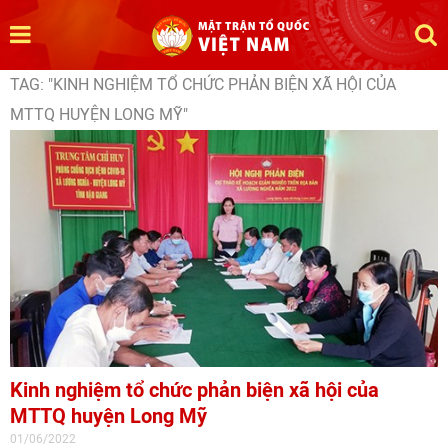
TAG: "KINH NGHIỆM TỔ CHỨC PHẢN BIỆN XÃ HỘI CỦA
MTTQ HUYỆN LONG MỸ"
Kinh nghiệm tổ chức phản biện xã hội của
MTTQ huyện Long Mỹ
01/06/2022