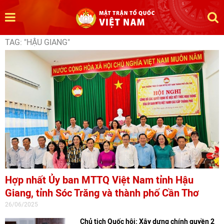
TAG: "HẬU GIANG"
Hợp nhất Ủy ban MTTQ Việt Nam tỉnh Hậu
Giang, tỉnh Sóc Trăng và thành phố Cần Thơ
26/06/2025
Chủ tịch Quốc hội: Xây dựng chính quyền 2