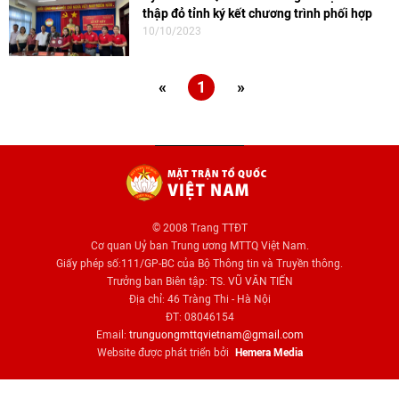
thập đỏ tỉnh ký kết chương trình phối hợp
10/10/2023
«
1
»
© 2008 Trang TTĐT
Cơ quan Uỷ ban Trung ương MTTQ Việt Nam.
Giấy phép số:111/GP-BC của Bộ Thông tin và Truyền thông.
Trưởng ban Biên tập: TS. VŨ VĂN TIẾN
Địa chỉ: 46 Tràng Thi - Hà Nội
ĐT: 08046154
Email:
trunguongmttqvietnam@gmail.com
Website được phát triển bởi
Hemera Media