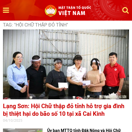
TAG: "HỘI CHỮ THẬP ĐỎ TỈNH"
Lạng Sơn: Hội Chữ thập đỏ tỉnh hỗ trợ gia đình
bị thiệt hại do bão số 10 tại xã Cai Kinh
04/10/2025
Ủy ban MTTQ tỉnh Đắk Nông và Hội Chữ