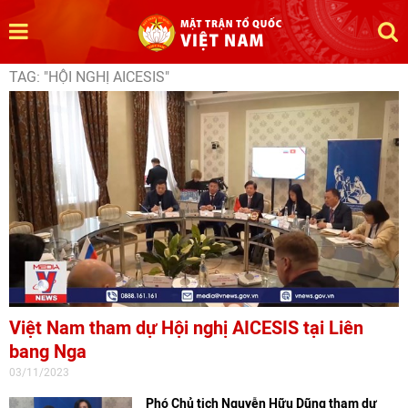
TAG: "HỘI NGHỊ AICESIS"
Việt Nam tham dự Hội nghị AICESIS tại Liên
bang Nga
03/11/2023
Phó Chủ tịch Nguyễn Hữu Dũng tham dự