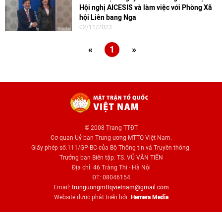
Hội nghị AICESIS và làm việc với Phòng Xã
hội Liên bang Nga
02/11/2023
«
1
»
© 2008 Trang TTĐT
Cơ quan Uỷ ban Trung ương MTTQ Việt Nam.
Giấy phép số:111/GP-BC của Bộ Thông tin và Truyền thông.
Trưởng ban Biên tập: TS. VŨ VĂN TIẾN
Địa chỉ: 46 Tràng Thi - Hà Nội
ĐT: 08046154
Email:
trunguongmttqvietnam@gmail.com
Website được phát triển bởi
Hemera Media