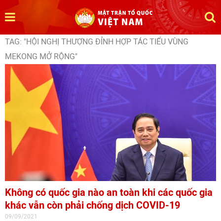
TAG: "HỘI NGHỊ THƯỢNG ĐỈNH HỢP TÁC TIỂU VÙNG
MEKONG MỞ RỘNG"
Không có quốc gia nào an toàn khi các quốc gia
khác vẫn còn phải chống dịch COVID-19
09/09/2021