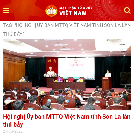
TAG: "HỘI NGHỊ ỦY BAN MTTQ VIỆT NAM TỈNH SƠN LA LẦN
THỨ BẢY"
Hội nghị Ủy ban MTTQ Việt Nam tỉnh Sơn La lần
thứ bảy
27/06/2022