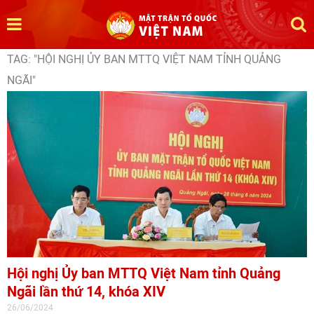
TAG: "HỘI NGHỊ ỦY BAN MTTQ VIỆT NAM TỈNH QUẢNG
NGÃI"
Hội nghị Ủy ban MTTQ Việt Nam tỉnh Quảng
Ngãi lần thứ 14, khóa XIV
26/06/2024