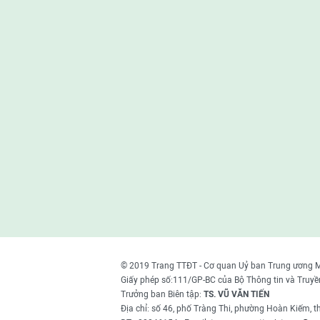
© 2019 Trang TTĐT - Cơ quan Uỷ ban Trung ương 
Giấy phép số:111/GP-BC của Bộ Thông tin và Truyề
Trưởng ban Biên tập:
TS. VŨ VĂN TIẾN
Địa chỉ: số 46, phố Tràng Thi, phường Hoàn Kiếm, 