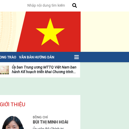
HONG TRÀO
VĂN BẢN HƯỚNG DẪN
Ủy ban Trung ương MTTQ Việt Nam ban
Toàn văn NGHỊ QU
hành Kế hoạch triển khai Chương trình...
toàn quốc Mặt trậ
oạt
Hoạt
ộng
động
ủa
của
ặt
mặt
rận
trận
GIỚI THIỆU
ĐỒNG CHÍ
BÙI THỊ MINH HOÀI
Ủy viên Bộ Chính trị,