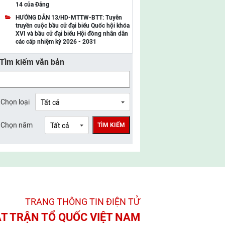
14 của Đảng
UBMTTQ Việt Nam tỉnh Điện Biên
HƯỚNG DẪN 13/HD-MTTW-BTT: Tuyên
truyền cuộc bầu cử đại biểu Quốc hội khóa
UBMTTQ Việt Nam tỉnh Sơn La
XVI và bầu cử đại biểu Hội đồng nhân dân
các cấp nhiệm kỳ 2026 - 2031
UBMTTQ Việt Nam tỉnh Thanh Hóa
Tìm kiếm văn bản
UBMTTQ Việt Nam tỉnh Nghệ An
UBMTTQ Việt Nam tỉnh Hà Tĩnh
UBMTTQ Việt Nam tỉnh Tuyên Quang
Chọn loại
UBMTTQ Việt Nam tỉnh Lào Cai
Chọn năm
TÌM KIẾM
UBMTTQ Việt Nam tỉnh Thái Nguyên
UBMTTQ Việt Nam tỉnh Phú Thọ
UBMTTQ Việt Nam tỉnh Bắc Ninh
UBMTTQ Việt Nam tỉnh Hưng Yên
TRANG THÔNG TIN ĐIỆN TỬ­
UBMTTQ Việt Nam tỉnh Ninh Bình
T TRẬN TỔ QUỐC VIỆT NAM
UBMTTQ Việt Nam tỉnh Quảng Trị