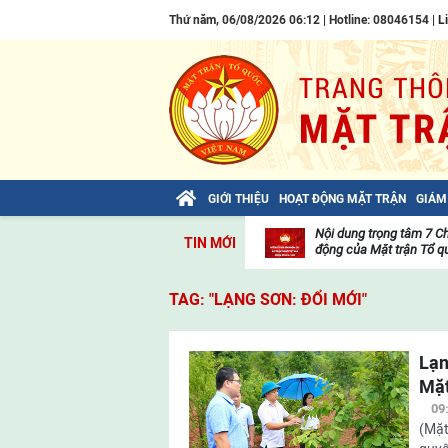
Thứ năm, 06/08/2026 06:12 | Hotline: 08046154 |
L
GIỚI THIỆU
HOẠT ĐỘNG MẶT TRẬN
GIÁM
Bài viết của Tổng Bí thư Tô Lâm: TIẾN
Nội dung trọng tâm 7 C
TIN MỚI
LÊN! TOÀN THẮNG ẮT VỀ TA!
động của Mặt trận Tổ qu
Thư
viện
TAG: "LẠNG SƠN: ĐỔI MỚI"
video
Lạn
Mặt
09
(Mặt