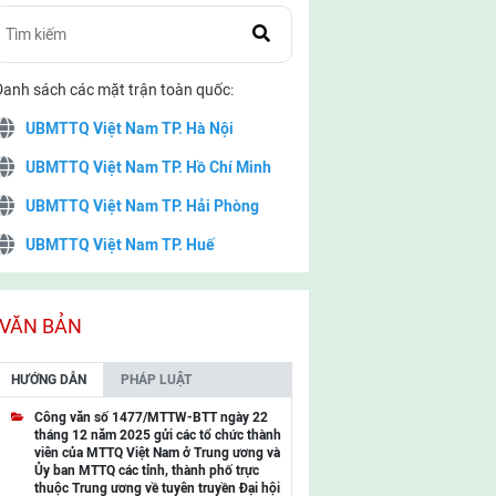
Danh sách các mặt trận toàn quốc:
UBMTTQ Việt Nam TP. Hà Nội
UBMTTQ Việt Nam TP. Hồ Chí Minh
UBMTTQ Việt Nam TP. Hải Phòng
UBMTTQ Việt Nam TP. Huế
UBMTTQ Việt Nam TP. Đà Nẵng
UBMTTQ Việt Nam TP. Cần Thơ
VĂN BẢN
UBMTTQ Việt Nam tỉnh Quảng Ninh
HƯỚNG DẪN
PHÁP LUẬT
UBMTTQ Việt Nam tỉnh Cao Bằng
Công văn số 1477/MTTW-BTT ngày 22
tháng 12 năm 2025 gửi các tổ chức thành
UBMTTQ Việt Nam tỉnh Lạng Sơn
viên của MTTQ Việt Nam ở Trung ương và
Ủy ban MTTQ các tỉnh, thành phố trực
UBMTTQ Việt Nam tỉnh Lai Châu
thuộc Trung ương về tuyên truyền Đại hội