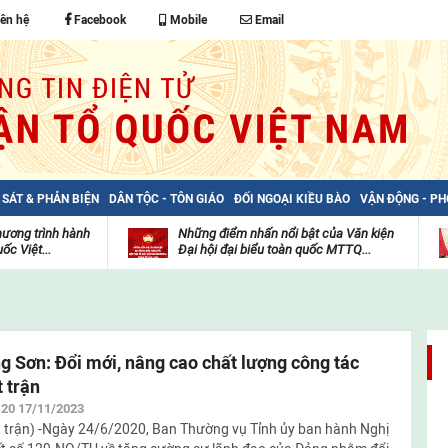
iên hệ
Facebook
Mobile
Email
 SÁT & PHẢN BIỆN
DÂN TỘC - TÔN GIÁO
ĐỐI NGOẠI KIỀU BÀO
VẬN ĐỘNG - P
hương trình hành
Những điểm nhấn nổi bật của Văn kiện
ốc Việt...
Đại hội đại biểu toàn quốc MTTQ...
Thư
H
viện
đ
video
c
m
t
g Sơn: Đổi mới, nâng cao chất lượng công tác
 trận
:20 17/11/2023
 trận) -Ngày 24/6/2020, Ban Thường vụ Tỉnh ủy ban hành Nghị