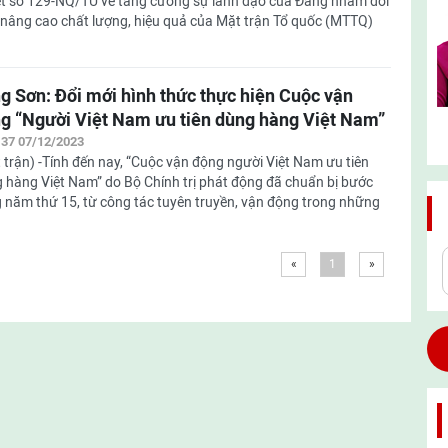
t số 129-NQ/TU về tăng cường sự lãnh đạo của Đảng nhằm đổi
 nâng cao chất lượng, hiệu quả của Mặt trận Tổ quốc (MTTQ)
g Sơn: Đổi mới hình thức thực hiện Cuộc vận
g “Người Việt Nam ưu tiên dùng hàng Việt Nam”
:37 07/12/2023
 trận) -Tính đến nay, “Cuộc vận động người Việt Nam ưu tiên
 hàng Việt Nam” do Bộ Chính trị phát động đã chuẩn bị bước
 năm thứ 15, từ công tác tuyên truyền, vận động trong những
«
1
»