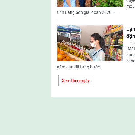
quyế
mới,
tỉnh Lạng Sơn giai đoạn 2020 –...
Lạn
độn
11
(Mặt
dùng
sang
năm qua đã từng bước...
Xem theo ngày