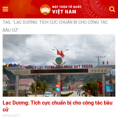
TAG: "LẠC DƯƠNG: TÍCH CỰC CHUẨN BỊ CHO CÔNG TÁC
BẦU CỬ"
Lạc Dương: Tích cực chuẩn bị cho công tác bầu
cử
09/04/2021