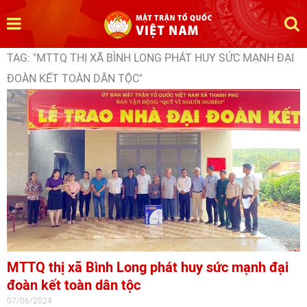
TAG: "MTTQ THỊ XÃ BÌNH LONG PHÁT HUY SỨC MẠNH ĐẠI
ĐOÀN KẾT TOÀN DÂN TỘC"
MTTQ thị xã Bình Long phát huy sức mạnh đại
đoàn kết toàn dân tộc
07/06/2024