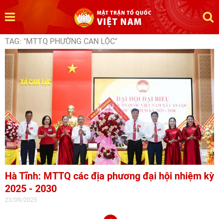
TAG: "MTTQ PHƯỜNG CAN LỘC"
Hà Tĩnh: MTTQ các địa phương đại hội nhiệm kỳ
2025 - 2030
23/09/2025