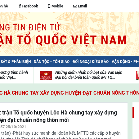
ên hệ
Facebook
Mobile
Email
 SÁT & PHẢN BIỆN
DÂN TỘC - TÔN GIÁO
ĐỐI NGOẠI KIỀU BÀO
VẬN ĐỘNG - P
hương trình hành
Những điểm nhấn nổi bật của Văn kiện
ốc Việt...
Đại hội đại biểu toàn quốc MTTQ...
Thư
H
viện
đ
ỘC HÀ CHUNG TAY XÂY DỰNG HUYỆN ĐẠT CHUẨN NÔNG THÔN
video
c
m
t
 trận Tổ quốc huyện Lộc Hà chung tay xây dựng
ện đạt chuẩn nông thôn mới
:57 25/10/2021
 trận) -Phát huy sức mạnh đại đoàn kết, MTTQ các cấp ở huyện