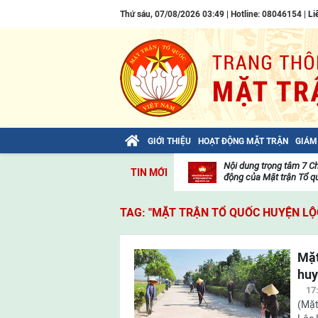
Thứ sáu, 07/08/2026 03:49 | Hotline: 08046154 |
Li
GIỚI THIỆU
HOẠT ĐỘNG MẶT TRẬN
GIÁM
Bài viết của Tổng Bí thư Tô Lâm: TIẾN
Nội dung trọng tâm 7 C
TIN MỚI
LÊN! TOÀN THẮNG ẮT VỀ TA!
động của Mặt trận Tổ qu
Thư
viện
TAG: "MẶT TRẬN TỔ QUỐC HUYỆN L
video
Mặt
huy
17
(Mặt