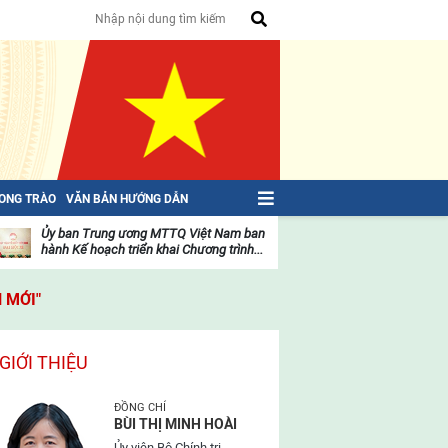
HONG TRÀO
VĂN BẢN HƯỚNG DẪN
Ủy ban Trung ương MTTQ Việt Nam ban
Toàn văn NGHỊ QU
hành Kế hoạch triển khai Chương trình...
toàn quốc Mặt trậ
oạt
Hoạt
ộng
động
 MỚI"
ủa
của
ặt
mặt
rận
trận
GIỚI THIỆU
ĐỒNG CHÍ
BÙI THỊ MINH HOÀI
Ủy viên Bộ Chính trị,