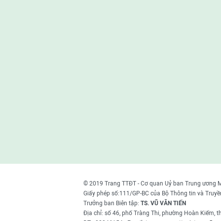
© 2019 Trang TTĐT - Cơ quan Uỷ ban Trung ương 
Giấy phép số:111/GP-BC của Bộ Thông tin và Truyề
Trưởng ban Biên tập:
TS. VŨ VĂN TIẾN
Địa chỉ: số 46, phố Tràng Thi, phường Hoàn Kiếm, 