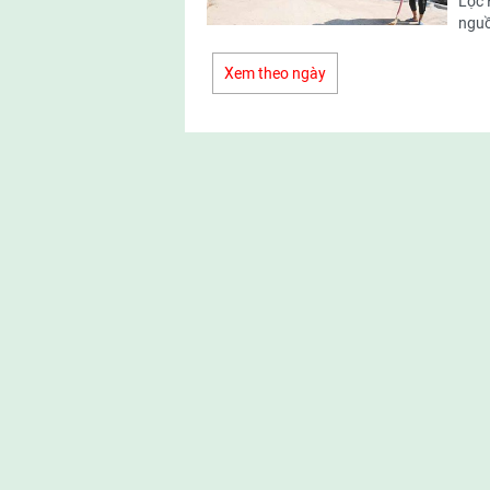
Lộc 
nguồ
Xem theo ngày