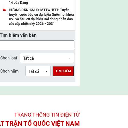
14 của Đảng
UBMTTQ Việt Nam tỉnh Điện Biên
HƯỚNG DẪN 13/HD-MTTW-BTT: Tuyên
truyền cuộc bầu cử đại biểu Quốc hội khóa
UBMTTQ Việt Nam tỉnh Sơn La
XVI và bầu cử đại biểu Hội đồng nhân dân
các cấp nhiệm kỳ 2026 - 2031
UBMTTQ Việt Nam tỉnh Thanh Hóa
Tìm kiếm văn bản
UBMTTQ Việt Nam tỉnh Nghệ An
UBMTTQ Việt Nam tỉnh Hà Tĩnh
UBMTTQ Việt Nam tỉnh Tuyên Quang
Chọn loại
UBMTTQ Việt Nam tỉnh Lào Cai
Chọn năm
TÌM KIẾM
UBMTTQ Việt Nam tỉnh Thái Nguyên
UBMTTQ Việt Nam tỉnh Phú Thọ
UBMTTQ Việt Nam tỉnh Bắc Ninh
UBMTTQ Việt Nam tỉnh Hưng Yên
TRANG THÔNG TIN ĐIỆN TỬ­
UBMTTQ Việt Nam tỉnh Ninh Bình
T TRẬN TỔ QUỐC VIỆT NAM
UBMTTQ Việt Nam tỉnh Quảng Trị