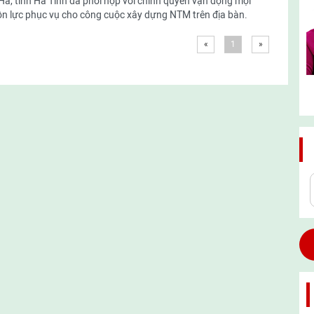
Hà, tỉnh Hà Tĩnh đã phối hợp với chính quyền vận động mọi
n lực phục vụ cho công cuộc xây dựng NTM trên địa bàn.
«
1
»