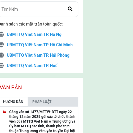
Danh sách các mặt trận toàn quốc:
UBMTTQ Việt Nam TP. Hà Nội
UBMTTQ Việt Nam TP. Hồ Chí Minh
UBMTTQ Việt Nam TP. Hải Phòng
UBMTTQ Việt Nam TP. Huế
UBMTTQ Việt Nam TP. Đà Nẵng
UBMTTQ Việt Nam TP. Cần Thơ
VĂN BẢN
UBMTTQ Việt Nam tỉnh Quảng Ninh
HƯỚNG DẪN
PHÁP LUẬT
UBMTTQ Việt Nam tỉnh Cao Bằng
Công văn số 1477/MTTW-BTT ngày 22
tháng 12 năm 2025 gửi các tổ chức thành
UBMTTQ Việt Nam tỉnh Lạng Sơn
viên của MTTQ Việt Nam ở Trung ương và
Ủy ban MTTQ các tỉnh, thành phố trực
UBMTTQ Việt Nam tỉnh Lai Châu
thuộc Trung ương về tuyên truyền Đại hội