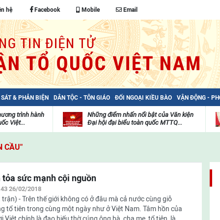
ên hệ
Facebook
Mobile
Email
 SÁT & PHẢN BIỆN
DÂN TỘC - TÔN GIÁO
ĐỐI NGOẠI KIỀU BÀO
VẬN ĐỘNG - P
hương trình hành
Những điểm nhấn nổi bật của Văn kiện
ốc Việt...
Đại hội đại biểu toàn quốc MTTQ...
Thư
H
viện
đ
N CẦU"
video
c
m
t
 tỏa sức mạnh cội nguồn
:43 26/02/2018
 trận) - Trên thế giới không có ở đâu mà cả nước cùng giỗ
g tổ tiên trong cùng một ngày như ở Việt Nam. Tâm hồn của
i Việt chính là đạo hiếu thờ cúng ông bà, cha mẹ, tổ tiên, là