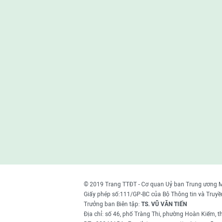
© 2019 Trang TTĐT - Cơ quan Uỷ ban Trung ương 
Giấy phép số:111/GP-BC của Bộ Thông tin và Truyề
Trưởng ban Biên tập:
TS. VŨ VĂN TIẾN
Địa chỉ: số 46, phố Tràng Thi, phường Hoàn Kiếm, 