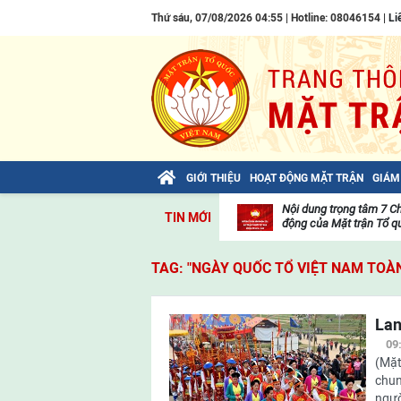
Thứ sáu, 07/08/2026 04:55 | Hotline: 08046154 |
Li
GIỚI THIỆU
HOẠT ĐỘNG MẶT TRẬN
GIÁM
Bài viết của Tổng Bí thư Tô Lâm: TIẾN
Nội dung trọng tâm 7 C
TIN MỚI
LÊN! TOÀN THẮNG ẮT VỀ TA!
động của Mặt trận Tổ qu
Thư
viện
TAG: "NGÀY QUỐC TỔ VIỆT NAM TOÀ
video
Lan
09
(Mặt
chun
ngườ