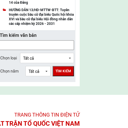
14 của Đảng
UBMTTQ Việt Nam tỉnh Điện Biên
HƯỚNG DẪN 13/HD-MTTW-BTT: Tuyên
truyền cuộc bầu cử đại biểu Quốc hội khóa
UBMTTQ Việt Nam tỉnh Sơn La
XVI và bầu cử đại biểu Hội đồng nhân dân
các cấp nhiệm kỳ 2026 - 2031
UBMTTQ Việt Nam tỉnh Thanh Hóa
Tìm kiếm văn bản
UBMTTQ Việt Nam tỉnh Nghệ An
UBMTTQ Việt Nam tỉnh Hà Tĩnh
UBMTTQ Việt Nam tỉnh Tuyên Quang
Chọn loại
UBMTTQ Việt Nam tỉnh Lào Cai
Chọn năm
TÌM KIẾM
UBMTTQ Việt Nam tỉnh Thái Nguyên
UBMTTQ Việt Nam tỉnh Phú Thọ
UBMTTQ Việt Nam tỉnh Bắc Ninh
UBMTTQ Việt Nam tỉnh Hưng Yên
TRANG THÔNG TIN ĐIỆN TỬ­
UBMTTQ Việt Nam tỉnh Ninh Bình
T TRẬN TỔ QUỐC VIỆT NAM
UBMTTQ Việt Nam tỉnh Quảng Trị