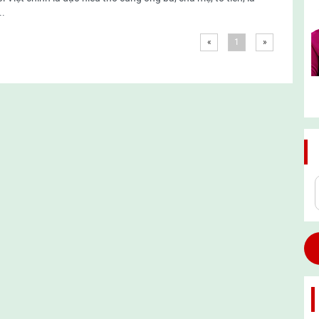
..
«
1
»