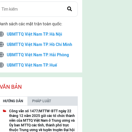
Danh sách các mặt trận toàn quốc:
UBMTTQ Việt Nam TP. Hà Nội
UBMTTQ Việt Nam TP. Hồ Chí Minh
UBMTTQ Việt Nam TP. Hải Phòng
UBMTTQ Việt Nam TP. Huế
UBMTTQ Việt Nam TP. Đà Nẵng
UBMTTQ Việt Nam TP. Cần Thơ
VĂN BẢN
UBMTTQ Việt Nam tỉnh Quảng Ninh
HƯỚNG DẪN
PHÁP LUẬT
UBMTTQ Việt Nam tỉnh Cao Bằng
Công văn số 1477/MTTW-BTT ngày 22
tháng 12 năm 2025 gửi các tổ chức thành
UBMTTQ Việt Nam tỉnh Lạng Sơn
viên của MTTQ Việt Nam ở Trung ương và
Ủy ban MTTQ các tỉnh, thành phố trực
UBMTTQ Việt Nam tỉnh Lai Châu
thuộc Trung ương về tuyên truyền Đại hội