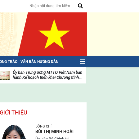
HONG TRÀO
VĂN BẢN HƯỚNG DẪN
Ủy ban Trung ương MTTQ Việt Nam ban
Toàn văn NGHỊ QU
hành Kế hoạch triển khai Chương trình...
toàn quốc Mặt trậ
oạt
Hoạt
ộng
động
ủa
của
ặt
mặt
rận
trận
GIỚI THIỆU
ĐỒNG CHÍ
BÙI THỊ MINH HOÀI
Ủy viên Bộ Chính trị,