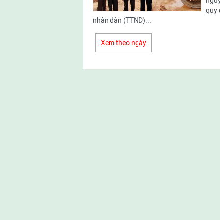
nguy
tổng
trận
quy 
hợp
nhân dân (TTND)...
Xem theo ngày