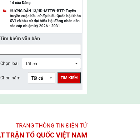
14 của Đảng
UBMTTQ Việt Nam tỉnh Điện Biên
HƯỚNG DẪN 13/HD-MTTW-BTT: Tuyên
truyền cuộc bầu cử đại biểu Quốc hội khóa
UBMTTQ Việt Nam tỉnh Sơn La
XVI và bầu cử đại biểu Hội đồng nhân dân
các cấp nhiệm kỳ 2026 - 2031
UBMTTQ Việt Nam tỉnh Thanh Hóa
Tìm kiếm văn bản
UBMTTQ Việt Nam tỉnh Nghệ An
UBMTTQ Việt Nam tỉnh Hà Tĩnh
UBMTTQ Việt Nam tỉnh Tuyên Quang
Chọn loại
UBMTTQ Việt Nam tỉnh Lào Cai
Chọn năm
TÌM KIẾM
UBMTTQ Việt Nam tỉnh Thái Nguyên
UBMTTQ Việt Nam tỉnh Phú Thọ
UBMTTQ Việt Nam tỉnh Bắc Ninh
UBMTTQ Việt Nam tỉnh Hưng Yên
TRANG THÔNG TIN ĐIỆN TỬ­
UBMTTQ Việt Nam tỉnh Ninh Bình
T TRẬN TỔ QUỐC VIỆT NAM
UBMTTQ Việt Nam tỉnh Quảng Trị