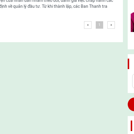
ện của nhân dân nhằm theo dõi, đánh giá việc chấp hành các
tổng
tổng
định về quản lý đầu tư. Từ khi thành lập, các Ban Thanh tra
hợp
hợp
«
1
»