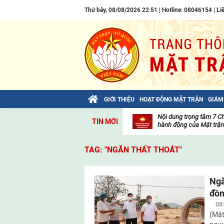
Thứ bảy, 08/08/2026 22:51 | Hotline: 08046154 |
Li
GIỚI THIỆU
HOẠT ĐỘNG MẶT TRẬN
GIÁM
Nội dung trọng tâm 7 C
TIN MỚI
hành động của Mặt trận 
Thư
Toàn văn NGHỊ QUYẾT Đạ
viện
TAG: "NGĂN THẤT THOÁT"
toàn quốc Mặt trận Tổ qu
video
Hoạt
THÔNG CÁO BÁO CHÍ về
động
hội đại biểu toàn quốc M
Ngă
của
Hoạt
đồ
mặt
Danh sách Bộ Chính trị,
động
trận
Chấp hành Trung ương 
08
của
(Mặt
Tin
mặt