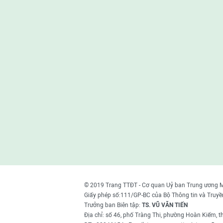
© 2019 Trang TTĐT - Cơ quan Uỷ ban Trung ương 
Giấy phép số:111/GP-BC của Bộ Thông tin và Truyề
Trưởng ban Biên tập:
TS. VŨ VĂN TIẾN
Địa chỉ: số 46, phố Tràng Thi, phường Hoàn Kiếm, 