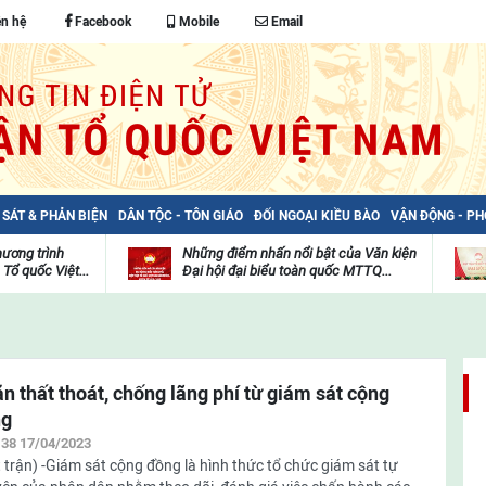
ên hệ
Facebook
Mobile
Email
 SÁT & PHẢN BIỆN
DÂN TỘC - TÔN GIÁO
ĐỐI NGOẠI KIỀU BÀO
VẬN ĐỘNG - P
hương trình
Những điểm nhấn nổi bật của Văn kiện
Tổ quốc Việt...
Đại hội đại biểu toàn quốc MTTQ...
Thư
Hoạ
i hội đại biểu
Danh sách Ủy viên Đoàn Chủ tịch Ủy
viện
độn
ốc Việt...
ban Trung ương Mặt trận Tổ quốc...
video
của
Hoạt
Hoạ
mặt
 kết quả Đại
Phát biểu của Tổng Bí thư, Chủ tịch
động
độn
trận
ặt trận...
nước Tô Lâm tại Đại hội đại...
n thất thoát, chống lãng phí từ giám sát cộng
của
của
Tin
Tin
ng
mặt
mặt
 Ban Bí thư Ban
Danh sách Ủy viên chính thức và Ủy
tổng
tổng
trận
trận
Đảng khóa...
:38 17/04/2023
viên dự khuyết Ban Chấp hành Trung...
hợp
hợp
 trận) -Giám sát cộng đồng là hình thức tổ chức giám sát tự
Tin
Tin