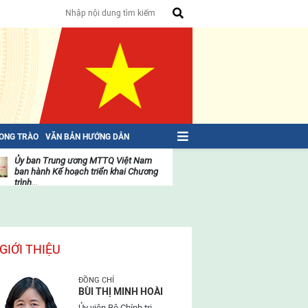
HONG TRÀO
VĂN BẢN HƯỚNG DẪN
Ủy ban Trung ương MTTQ Việt Nam
ban hành Kế hoạch triển khai Chương
trình...
t
Danh sách 397 vị là Ủy viên Ủy ban
g
Trung ương Mặt trận Tổ quốc...
t
Diễn văn phát biểu của Tổng Bí thư Tô
g
Lâm tại Bế mạc Đại hội...
GIỚI THIỆU
Bài viết của Tổng Bí thư Tô Lâm: TIẾN
ĐỒNG CHÍ
LÊN! TOÀN THẮNG ẮT VỀ TA!
BÙI THỊ MINH HOÀI
Ủy viên Bộ Chính trị,