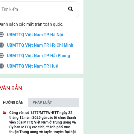
Danh sách các mặt trận toàn quốc:
UBMTTQ Việt Nam TP. Hà Nội
UBMTTQ Việt Nam TP. Hồ Chí Minh
UBMTTQ Việt Nam TP. Hải Phòng
UBMTTQ Việt Nam TP. Huế
UBMTTQ Việt Nam TP. Đà Nẵng
UBMTTQ Việt Nam TP. Cần Thơ
VĂN BẢN
UBMTTQ Việt Nam tỉnh Quảng Ninh
HƯỚNG DẪN
PHÁP LUẬT
UBMTTQ Việt Nam tỉnh Cao Bằng
Công văn số 1477/MTTW-BTT ngày 22
tháng 12 năm 2025 gửi các tổ chức thành
UBMTTQ Việt Nam tỉnh Lạng Sơn
viên của MTTQ Việt Nam ở Trung ương và
Ủy ban MTTQ các tỉnh, thành phố trực
UBMTTQ Việt Nam tỉnh Lai Châu
thuộc Trung ương về tuyên truyền Đại hội