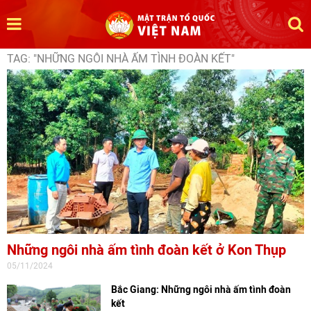
TAG: "NHỮNG NGÔI NHÀ ẤM TÌNH ĐOÀN KẾT"
Những ngôi nhà ấm tình đoàn kết ở Kon Thụp
05/11/2024
Bắc Giang: Những ngôi nhà ấm tình đoàn
kết