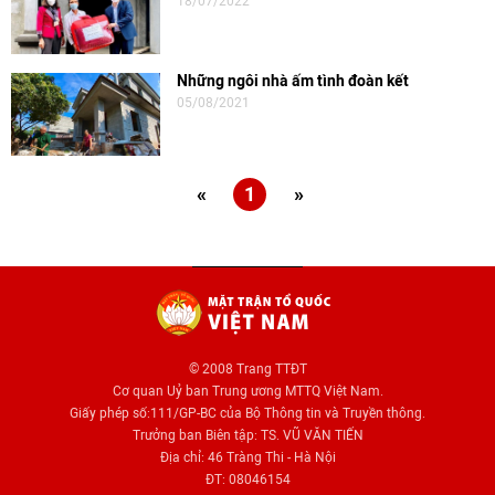
18/07/2022
Những ngôi nhà ấm tình đoàn kết
05/08/2021
«
1
»
© 2008 Trang TTĐT
Cơ quan Uỷ ban Trung ương MTTQ Việt Nam.
Giấy phép số:111/GP-BC của Bộ Thông tin và Truyền thông.
Trưởng ban Biên tập: TS. VŨ VĂN TIẾN
Địa chỉ: 46 Tràng Thi - Hà Nội
ĐT: 08046154