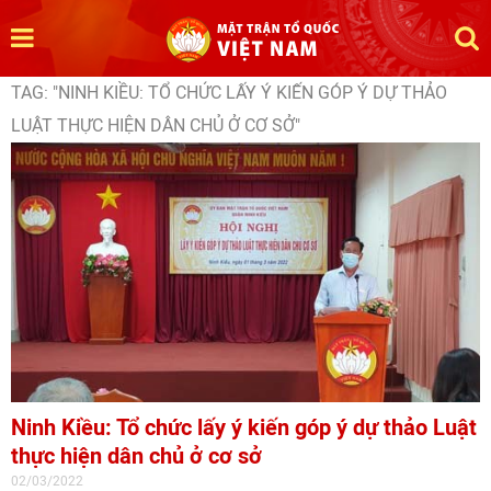
TAG: "NINH KIỀU: TỔ CHỨC LẤY Ý KIẾN GÓP Ý DỰ THẢO
LUẬT THỰC HIỆN DÂN CHỦ Ở CƠ SỞ"
Ninh Kiều: Tổ chức lấy ý kiến góp ý dự thảo Luật
thực hiện dân chủ ở cơ sở
02/03/2022