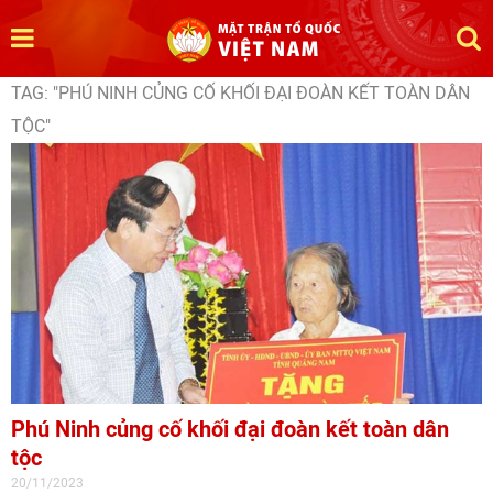
TAG: "PHÚ NINH CỦNG CỐ KHỐI ĐẠI ĐOÀN KẾT TOÀN DÂN
TỘC"
Phú Ninh củng cố khối đại đoàn kết toàn dân
tộc
20/11/2023