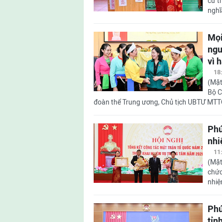
cử t
nghĩ
Mọi
ngu
vì 
18
(Mặt 
Bộ C
đoàn thể Trung ương, Chủ tịch UBTƯ MTTQ
Phú
nhi
11
(Mặt
chức
nhiệ
Phú
tỉn