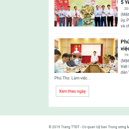
5 Y
20
(Mặt
ủy, 
và c
Phú
việ
19
(Mặt
Việt
dân 
Phú Thọ. Làm việc...
Xem theo ngày
© 2019 Trang TTĐT - Cơ quan Uỷ ban Trung ương 