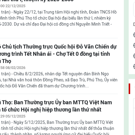
:00 22/12/2025
 trận) - Ngày 22/12, tại Trung tâm Hội nghị tỉnh, Đoàn TNCS Hồ
Minh tỉnh Phú Thọ tổ chức Đại hội đại biểu lần thứ I, nhiệm kỳ
-2030. Dự và chỉ đạo Đại hội có đồng chí Nguyễn Minh Triết -
 Chủ tịch Thường trực Quốc hội Đỗ Văn Chiến dự
ơng trình Tết Nhân ái - Chợ Tết 0 đồng tại tỉnh
 Thọ
:58 08/02/2026
 trận) - Chiều 8/2/2026, nhân dịp Tết nguyên đán Bính Ngọ
, tại Nhà văn hoá thôn Đồng Pheo, xã Đạo Trù, Phú Thọ, Ủy viên
uốc hội Đỗ Văn Chiến đã tham dự Chương trình...
 Thọ: Ban Thường trực Ủy ban MTTQ Việt Nam
h tổ chức Hội nghị hiệp thương lần thứ nhất
:29 05/12/2025
 trận) - Ngày 5/12/2025, Ban Thường trực Ủy ban MTTQ Việt
tỉnh tổ chức Hội nghị hiệp thương lần thứ nhất để thỏa thuận
ơ cấu, thành phần, số lượng người ứng cử đại biểu Quốc hội