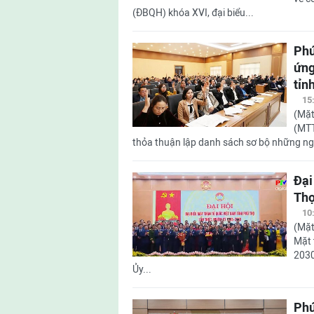
(ĐBQH) khóa XVI, đại biểu...
Phú
ứng
tỉn
15
(Mặt
(MTT
thỏa thuận lập danh sách sơ bộ những ngư
Đại
Thọ
10
(Mặt
Mặt 
2030
Ủy...
Phú