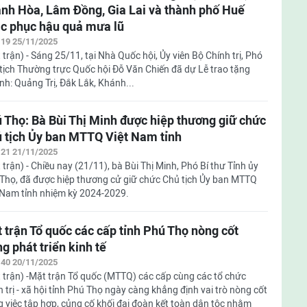
nh Hòa, Lâm Đồng, Gia Lai và thành phố Huế
c phục hậu quả mưa lũ
:19 25/11/2025
 trận) - Sáng 25/11, tại Nhà Quốc hội, Ủy viên Bộ Chính trị, Phó
tịch Thường trực Quốc hội Đỗ Văn Chiến đã dự Lễ trao tặng
ỉnh: Quảng Trị, Đắk Lắk, Khánh...
 Thọ: Bà Bùi Thị Minh được hiệp thương giữ chức
 tịch Ủy ban MTTQ Việt Nam tỉnh
:21 21/11/2025
 trận) - Chiều nay (21/11), bà Bùi Thị Minh, Phó Bí thư Tỉnh ủy
Thọ, đã được hiệp thương cử giữ chức Chủ tịch Ủy ban MTTQ
 Nam tỉnh nhiệm kỳ 2024-2029.
 trận Tổ quốc các cấp tỉnh Phú Thọ nòng cốt
ng phát triển kinh tế
:40 20/11/2025
 trận) -Mặt trận Tổ quốc (MTTQ) các cấp cùng các tổ chức
h trị - xã hội tỉnh Phú Thọ ngày càng khẳng định vai trò nòng cốt
g việc tập hợp, củng cố khối đại đoàn kết toàn dân tộc nhằm