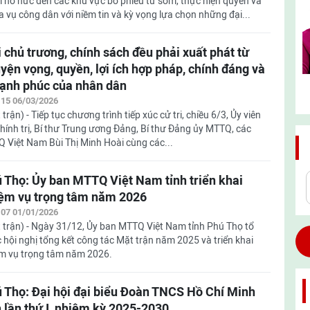
ri nô nức đến các khu vực bỏ phiếu từ sớm, thực hiện quyền và
a vụ công dân với niềm tin và kỳ vọng lựa chọn những đại...
 chủ trương, chính sách đều phải xuất phát từ
yện vọng, quyền, lợi ích hợp pháp, chính đáng và
hạnh phúc của nhân dân
:15 06/03/2026
trận) - Tiếp tục chương trình tiếp xúc cử tri, chiều 6/3, Ủy viên
hính trị, Bí thư Trung ương Đảng, Bí thư Đảng ủy MTTQ, các
 Việt Nam Bùi Thị Minh Hoài cùng các...
 Thọ: Ủy ban MTTQ Việt Nam tỉnh triển khai
ệm vụ trọng tâm năm 2026
:07 01/01/2026
 trận) - Ngày 31/12, Ủy ban MTTQ Việt Nam tỉnh Phú Thọ tổ
 hội nghị tổng kết công tác Mặt trận năm 2025 và triển khai
m vụ trọng tâm năm 2026.
 Thọ: Đại hội đại biểu Đoàn TNCS Hồ Chí Minh
h lần thứ I, nhiệm kỳ 2025-2030