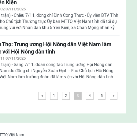
ên Kiện
:02 07/11/2025
 trận) - Chiều 7/11, đồng chí Đinh Công Thực - Ủy viên BTV Tỉnh
Phó Chủ tịch Thường trực Ủy ban MTTQ Việt Nam tỉnh đã tới dự
hung vui với Nhân dân khu 5 Yên Kiện, xã Chân Mộng nhân kỷ...
 Thọ: Trung ương Hội Nông dân Việt Nam làm
c với Hội Nông dân tỉnh
:11 07/11/2025
 trận) - Sáng 7/11, đoàn công tác Trung ương Hội Nông dân
 Nam do đồng chí Nguyễn Xuân Định - Phó Chủ tịch Hội Nông
Việt Nam làm trưởng đoàn đã làm việc với Hội Nông dân tỉnh
«
1
2
3
4
5
»
MTTQ Việt Nam.