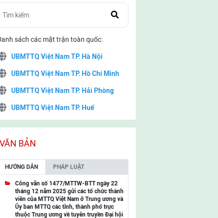
Danh sách các mặt trận toàn quốc:
UBMTTQ Việt Nam TP. Hà Nội
UBMTTQ Việt Nam TP. Hồ Chí Minh
UBMTTQ Việt Nam TP. Hải Phòng
UBMTTQ Việt Nam TP. Huế
UBMTTQ Việt Nam TP. Đà Nẵng
UBMTTQ Việt Nam TP. Cần Thơ
VĂN BẢN
UBMTTQ Việt Nam tỉnh Quảng Ninh
HƯỚNG DẪN
PHÁP LUẬT
UBMTTQ Việt Nam tỉnh Cao Bằng
Công văn số 1477/MTTW-BTT ngày 22
tháng 12 năm 2025 gửi các tổ chức thành
UBMTTQ Việt Nam tỉnh Lạng Sơn
viên của MTTQ Việt Nam ở Trung ương và
Ủy ban MTTQ các tỉnh, thành phố trực
UBMTTQ Việt Nam tỉnh Lai Châu
thuộc Trung ương về tuyên truyền Đại hội