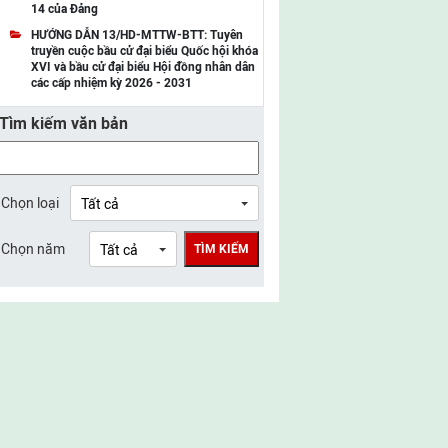
14 của Đảng
UBMTTQ Việt Nam tỉnh Điện Biên
HƯỚNG DẪN 13/HD-MTTW-BTT: Tuyên
truyền cuộc bầu cử đại biểu Quốc hội khóa
UBMTTQ Việt Nam tỉnh Sơn La
XVI và bầu cử đại biểu Hội đồng nhân dân
các cấp nhiệm kỳ 2026 - 2031
UBMTTQ Việt Nam tỉnh Thanh Hóa
Tìm kiếm văn bản
UBMTTQ Việt Nam tỉnh Nghệ An
UBMTTQ Việt Nam tỉnh Hà Tĩnh
UBMTTQ Việt Nam tỉnh Tuyên Quang
Chọn loại
UBMTTQ Việt Nam tỉnh Lào Cai
Chọn năm
TÌM KIẾM
UBMTTQ Việt Nam tỉnh Thái Nguyên
UBMTTQ Việt Nam tỉnh Phú Thọ
UBMTTQ Việt Nam tỉnh Bắc Ninh
UBMTTQ Việt Nam tỉnh Hưng Yên
UBMTTQ Việt Nam tỉnh Ninh Bình
UBMTTQ Việt Nam tỉnh Quảng Trị