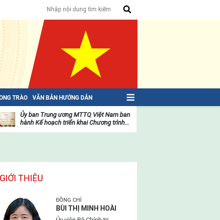
HONG TRÀO
VĂN BẢN HƯỚNG DẪN
Ủy ban Trung ương MTTQ Việt Nam ban
Toàn văn NGHỊ QU
hành Kế hoạch triển khai Chương trình...
toàn quốc Mặt trậ
oạt
Hoạt
ộng
động
ủa
của
ặt
mặt
rận
trận
GIỚI THIỆU
ĐỒNG CHÍ
BÙI THỊ MINH HOÀI
Ủy viên Bộ Chính trị,