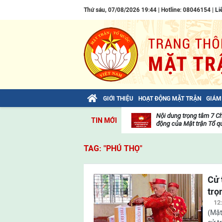
Thứ sáu, 07/08/2026 19:44 | Hotline: 08046154 |
Li
GIỚI THIỆU
HOẠT ĐỘNG MẶT TRẬN
GIÁM
Bài viết của Tổng Bí thư Tô Lâm: TIẾN
Nội dung trọng tâm 7 C
TIN MỚI
LÊN! TOÀN THẮNG ẮT VỀ TA!
động của Mặt trận Tổ qu
Thư
viện
TAG: "PHÚ THỌ"
video
Cử 
trọ
12
(Mặt