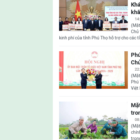
Khá
khắ
14
(Mặt
Chủ 
kinh phí của tỉnh Phú Thọ hỗ trợ cho các t
Phú
Chủ
22
(Mặt
Phú 
Việt
Mặt
tro
08
(Mặt
chín
tron