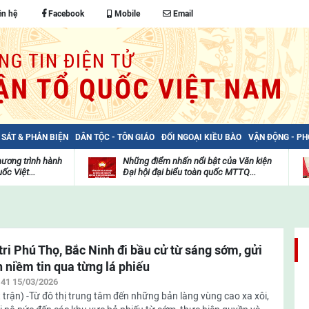
ên hệ
Facebook
Mobile
Email
 SÁT & PHẢN BIỆN
DÂN TỘC - TÔN GIÁO
ĐỐI NGOẠI KIỀU BÀO
VẬN ĐỘNG - P
hương trình hành
Những điểm nhấn nổi bật của Văn kiện
ốc Việt...
Đại hội đại biểu toàn quốc MTTQ...
Thư
H
viện
đ
video
c
m
t
tri Phú Thọ, Bắc Ninh đi bầu cử từ sáng sớm, gửi
n niềm tin qua từng lá phiếu
:41 15/03/2026
 trận) -Từ đô thị trung tâm đến những bản làng vùng cao xa xôi,