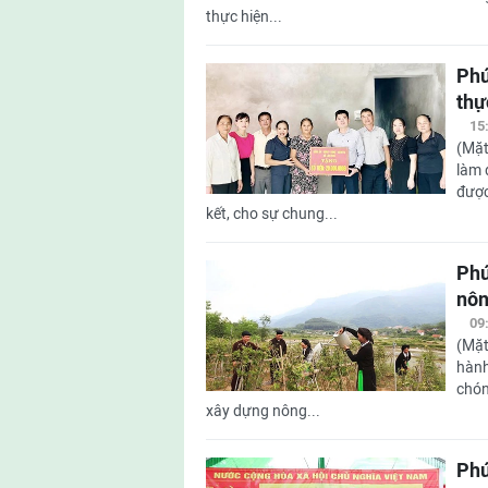
thực hiện...
Phú
thự
15
(Mặt
làm 
được
kết, cho sự chung...
Phú
nôn
09
(Mặt
hành
chón
xây dựng nông...
Phú