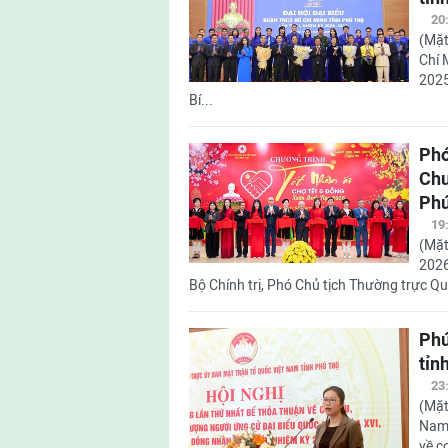
20
(Mặt
Chí 
2025
Bí...
Phó
Chư
Phú
19
(Mặt
2026
Bộ Chính trị, Phó Chủ tịch Thường trực Q
Phú
tỉn
23
(Mặt
Nam 
về c