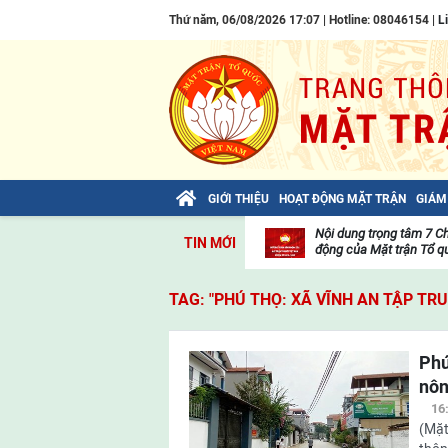
Thứ năm, 06/08/2026 17:07 | Hotline: 08046154 |
L
GIỚI THIỆU
HOẠT ĐỘNG MẶT TRẬN
GIÁM
Bài viết của Tổng Bí thư Tô Lâm: TIẾN
Nội dung trọng tâm 7 C
TIN MỚI
LÊN! TOÀN THẮNG ẮT VỀ TA!
động của Mặt trận Tổ qu
Thư
viện
TAG: "PHÚ THỌ: XÃ VĨNH AN TẬP T
video
Phú
nôn
16
(Mặt