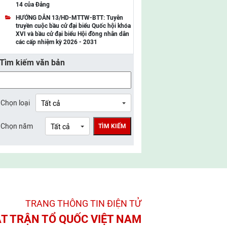
14 của Đảng
UBMTTQ Việt Nam tỉnh Điện Biên
HƯỚNG DẪN 13/HD-MTTW-BTT: Tuyên
truyền cuộc bầu cử đại biểu Quốc hội khóa
UBMTTQ Việt Nam tỉnh Sơn La
XVI và bầu cử đại biểu Hội đồng nhân dân
các cấp nhiệm kỳ 2026 - 2031
UBMTTQ Việt Nam tỉnh Thanh Hóa
Tìm kiếm văn bản
UBMTTQ Việt Nam tỉnh Nghệ An
UBMTTQ Việt Nam tỉnh Hà Tĩnh
UBMTTQ Việt Nam tỉnh Tuyên Quang
Chọn loại
UBMTTQ Việt Nam tỉnh Lào Cai
Chọn năm
TÌM KIẾM
UBMTTQ Việt Nam tỉnh Thái Nguyên
UBMTTQ Việt Nam tỉnh Phú Thọ
UBMTTQ Việt Nam tỉnh Bắc Ninh
UBMTTQ Việt Nam tỉnh Hưng Yên
TRANG THÔNG TIN ĐIỆN TỬ­
UBMTTQ Việt Nam tỉnh Ninh Bình
T TRẬN TỔ QUỐC VIỆT NAM
UBMTTQ Việt Nam tỉnh Quảng Trị