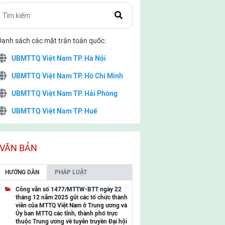
Danh sách các mặt trận toàn quốc:
UBMTTQ Việt Nam TP. Hà Nội
UBMTTQ Việt Nam TP. Hồ Chí Minh
UBMTTQ Việt Nam TP. Hải Phòng
UBMTTQ Việt Nam TP. Huế
UBMTTQ Việt Nam TP. Đà Nẵng
UBMTTQ Việt Nam TP. Cần Thơ
VĂN BẢN
UBMTTQ Việt Nam tỉnh Quảng Ninh
HƯỚNG DẪN
PHÁP LUẬT
UBMTTQ Việt Nam tỉnh Cao Bằng
Công văn số 1477/MTTW-BTT ngày 22
tháng 12 năm 2025 gửi các tổ chức thành
UBMTTQ Việt Nam tỉnh Lạng Sơn
viên của MTTQ Việt Nam ở Trung ương và
Ủy ban MTTQ các tỉnh, thành phố trực
UBMTTQ Việt Nam tỉnh Lai Châu
thuộc Trung ương về tuyên truyền Đại hội