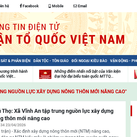
iên hệ
Facebook
Mobile
Email
 SÁT & PHẢN BIỆN
DÂN TỘC - TÔN GIÁO
ĐỐI NGOẠI KIỀU BÀO
VẬN ĐỘNG - P
hương trình hành
Những điểm nhấn nổi bật của Văn kiện
ốc Việt...
Đại hội đại biểu toàn quốc MTTQ...
Thư
H
viện
đ
RUNG NGUỒN LỰC XÂY DỰNG NÔNG THÔN MỚI NÂNG CAO"
video
c
m
t
 Thọ: Xã Vĩnh An tập trung nguồn lực xây dựng
g thôn mới nâng cao
:34 23/04/2026
 trận) - Xác định xây dựng nông thôn mới (NTM) nâng cao,