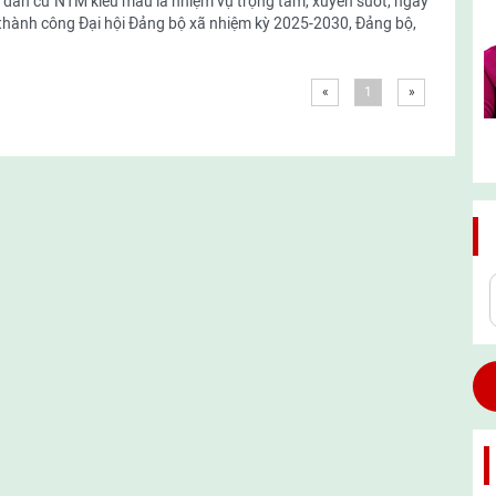
 dân cư NTM kiểu mẫu là nhiệm vụ trọng tâm, xuyên suốt, ngay
thành công Đại hội Đảng bộ xã nhiệm kỳ 2025-2030, Đảng bộ,
«
1
»