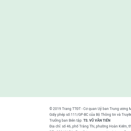
© 2019 Trang TTĐT - Cơ quan Uỷ ban Trung ương 
Giấy phép số:111/GP-BC của Bộ Thông tin và Truyề
Trưởng ban Biên tập:
TS. VŨ VĂN TIẾN
Địa chỉ: số 46, phố Tràng Thi, phường Hoàn Kiếm, 