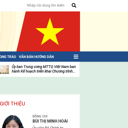
HONG TRÀO
VĂN BẢN HƯỚNG DẪN
Ủy ban Trung ương MTTQ Việt Nam ban
Toàn văn NGHỊ QU
hành Kế hoạch triển khai Chương trình...
toàn quốc Mặt trậ
oạt
Hoạt
ộng
động
ủa
của
ặt
mặt
rận
trận
GIỚI THIỆU
ĐỒNG CHÍ
BÙI THỊ MINH HOÀI
Ủy viên Bộ Chính trị,