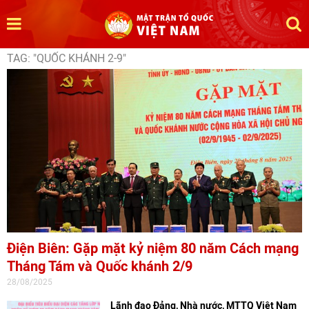
TAG: "QUỐC KHÁNH 2-9"
Điện Biên: Gặp mặt kỷ niệm 80 năm Cách mạng
Tháng Tám và Quốc khánh 2/9
28/08/2025
Lãnh đạo Đảng, Nhà nước, MTTQ Việt Nam