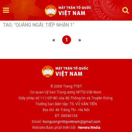
TAG: "QUẢNG NGÃI: TIẾP NHẬN 1"
«
1
»
© 2008 Trang TTĐT
Cơ quan Uỷ ban Trung ương MTTQ Việt Nam.
Giấy phép số:111/GP-BC của Bộ Thông tin và Truyền thông.
Trưởng ban Biên tập: TS. VŨ VĂN TIẾN
Địa chỉ: 46 Tràng Thi - Hà Nội
ĐT: 08046154
Email:
trunguongmttqvietnam@gmail.com
Website được phát triển bởi
Hemera Media