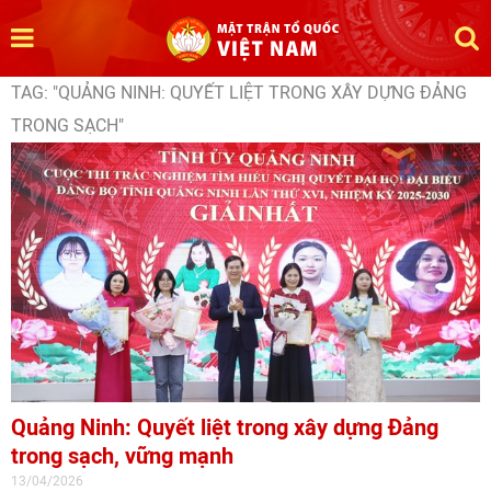
TAG: "QUẢNG NINH: QUYẾT LIỆT TRONG XÂY DỰNG ĐẢNG
TRONG SẠCH"
Quảng Ninh: Quyết liệt trong xây dựng Đảng
trong sạch, vững mạnh
13/04/2026