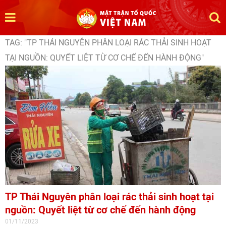
TAG: "TP THÁI NGUYÊN PHÂN LOẠI RÁC THẢI SINH HOẠT
TẠI NGUỒN: QUYẾT LIỆT TỪ CƠ CHẾ ĐẾN HÀNH ĐỘNG"
TP Thái Nguyên phân loại rác thải sinh hoạt tại
nguồn: Quyết liệt từ cơ chế đến hành động
01/11/2023