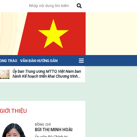
HONG TRÀO
VĂN BẢN HƯỚNG DẪN
Ủy ban Trung ương MTTQ Việt Nam ban
Toàn văn NGHỊ QU
hành Kế hoạch triển khai Chương trình...
toàn quốc Mặt trậ
oạt
Hoạt
ộng
động
ủa
của
ặt
mặt
rận
trận
GIỚI THIỆU
ĐỒNG CHÍ
BÙI THỊ MINH HOÀI
Ủy viên Bộ Chính trị,