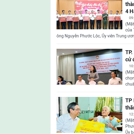
thà
4 H
09
(Mặt
của 
ông Nguyễn Phước Lộc, Ủy viên Trung ương
TP.
cử 
10
(Mặt
chọn
chuẩ
TP 
thă
12
(Mặt
Phướ
Ủy b