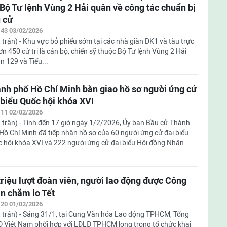
 Bộ Tư lệnh Vùng 2 Hải quân về công tác chuẩn bị
 cử
:43 03/02/2026
 trận) - Khu vực bỏ phiếu sớm tại các nhà giàn DK1 và tàu trực
ơn 450 cử tri là cán bộ, chiến sỹ thuộc Bộ Tư lệnh Vùng 2 Hải
n 129 và Tiểu...
nh phố Hồ Chí Minh bàn giao hồ sơ người ứng cử
 biểu Quốc hội khóa XVI
:11 02/02/2026
 trận) - Tính đến 17 giờ ngày 1/2/2026, Ủy ban Bầu cử Thành
Hồ Chí Minh đã tiếp nhận hồ sơ của 60 người ứng cử đại biểu
 hội khóa XVI và 222 người ứng cử đại biểu Hội đồng Nhân
triệu lượt đoàn viên, người lao động được Công
n chăm lo Tết
:20 01/02/2026
 trận) - Sáng 31/1, tại Cung Văn hóa Lao động TPHCM, Tổng
 Việt Nam phối hợp với LĐLĐ TPHCM long trọng tổ chức khai