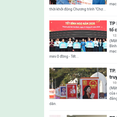
mạc 
thời khởi động Chương trình "Chợ...
TP 
tổ 
12
(Mặt
Bình
mạc 
mini 0 đồng - Tết...
TP.
tru
10
(Mặt
của 
đảng
dân.