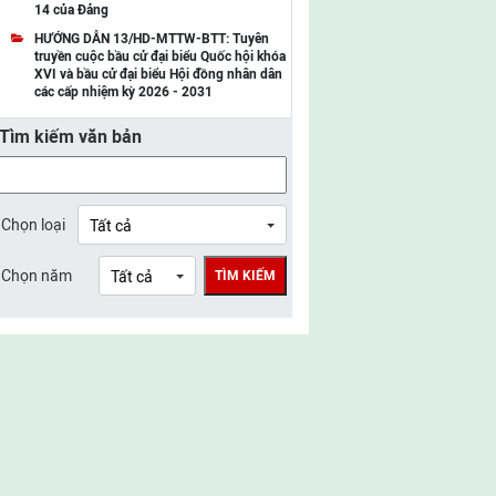
14 của Đảng
UBMTTQ Việt Nam tỉnh Điện Biên
HƯỚNG DẪN 13/HD-MTTW-BTT: Tuyên
truyền cuộc bầu cử đại biểu Quốc hội khóa
UBMTTQ Việt Nam tỉnh Sơn La
XVI và bầu cử đại biểu Hội đồng nhân dân
các cấp nhiệm kỳ 2026 - 2031
UBMTTQ Việt Nam tỉnh Thanh Hóa
Tìm kiếm văn bản
UBMTTQ Việt Nam tỉnh Nghệ An
UBMTTQ Việt Nam tỉnh Hà Tĩnh
UBMTTQ Việt Nam tỉnh Tuyên Quang
Chọn loại
UBMTTQ Việt Nam tỉnh Lào Cai
Chọn năm
TÌM KIẾM
UBMTTQ Việt Nam tỉnh Thái Nguyên
UBMTTQ Việt Nam tỉnh Phú Thọ
UBMTTQ Việt Nam tỉnh Bắc Ninh
UBMTTQ Việt Nam tỉnh Hưng Yên
UBMTTQ Việt Nam tỉnh Ninh Bình
UBMTTQ Việt Nam tỉnh Quảng Trị