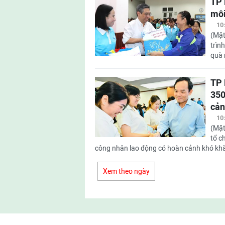
TP 
môi
10
(Mặt
trìn
quà 
TP 
350
cản
10
(Mặt
tổ c
công nhân lao động có hoàn cảnh khó khăn
Xem theo ngày