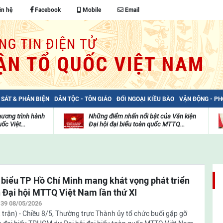
ên hệ
Facebook
Mobile
Email
 SÁT & PHẢN BIỆN
DÂN TỘC - TÔN GIÁO
ĐỐI NGOẠI KIỀU BÀO
VẬN ĐỘNG - P
hương trình hành
Những điểm nhấn nổi bật của Văn kiện
ốc Việt...
Đại hội đại biểu toàn quốc MTTQ...
Thư
H
viện
đ
video
c
m
t
 biểu TP Hồ Chí Minh mang khát vọng phát triển
 Đại hội MTTQ Việt Nam lần thứ XI
:39 08/05/2026
 trận) - Chiều 8/5, Thường trực Thành ủy tổ chức buổi gặp gỡ