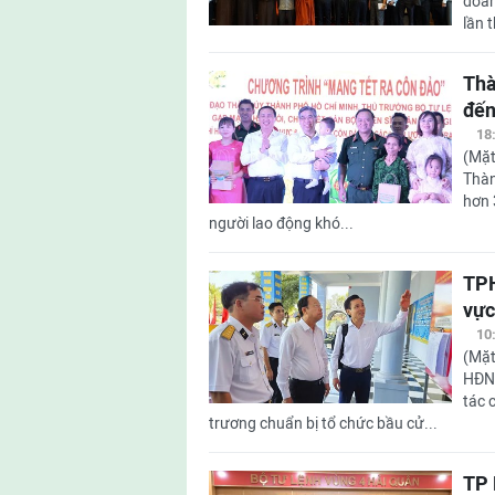
đoàn
lần 
Thà
đến
18
(Mặt
Thàn
hơn 
người lao động khó...
TPH
vực
10
(Mặt
HĐND
tác 
trương chuẩn bị tổ chức bầu cử...
TP 