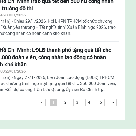
Hồ Chí Minh trao quà tết đến 500 nữ công nhân
 trường đô thị
:46 30/01/2026
 trận) - Chiều 29/1/2026, Hội LHPN TPHCM tổ chức chương
h “Xuân yêu thương – Tết nghĩa tình” Xuân Bính Ngọ 2026, trao
nữ công nhân có hoàn cảnh khó khăn.
Hồ Chí Minh: LĐLĐ thành phố tặng quà tết cho
.000 đoàn viên, công nhân lao động có hoàn
h khó khăn
:00 28/01/2026
 trận) - Ngày 27/1/2026, Liên đoàn Lao động (LĐLĐ) TPHCM
hức chương trình họp mặt tặng quà tết cho 350.000 đoàn viên,
. Đến dự có ông Trần Lưu Quang, Ủy viên Bộ Chính trị,...
«
1
2
3
4
5
»