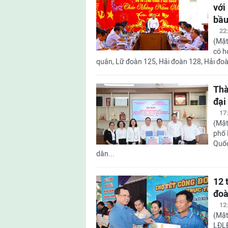
với
bầu
22
(Mặt
có h
quân, Lữ đoàn 125, Hải đoàn 128, Hải đoà
Thà
đại
17
(Mặt
phố 
Quốc
dân...
12 
đoà
12
(Mặt
LĐLĐ