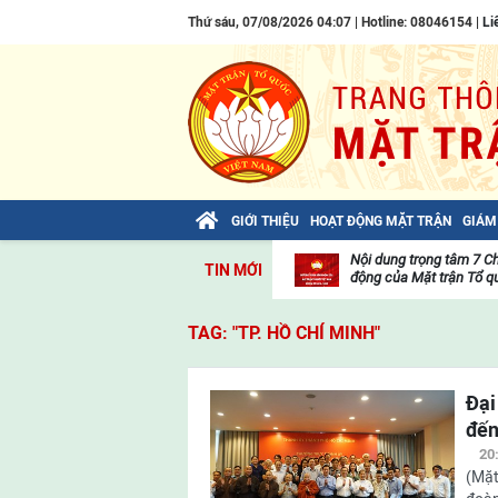
Thứ sáu, 07/08/2026 04:07 | Hotline: 08046154 |
Li
GIỚI THIỆU
HOẠT ĐỘNG MẶT TRẬN
GIÁM
Bài viết của Tổng Bí thư Tô Lâm: TIẾN
Nội dung trọng tâm 7 C
TIN MỚI
LÊN! TOÀN THẮNG ẮT VỀ TA!
động của Mặt trận Tổ qu
Thư
viện
TAG: "TP. HỒ CHÍ MINH"
video
Đại
đến
20
(Mặt