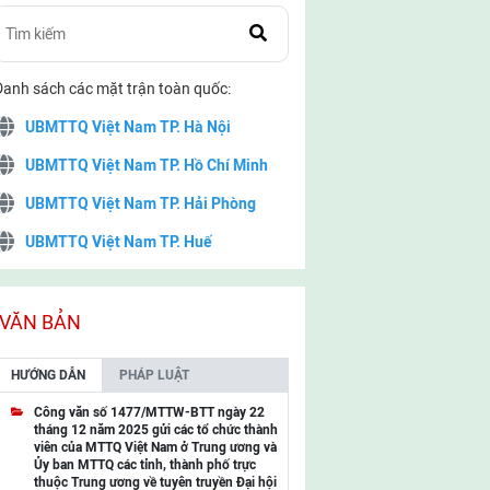
Danh sách các mặt trận toàn quốc:
UBMTTQ Việt Nam TP. Hà Nội
UBMTTQ Việt Nam TP. Hồ Chí Minh
UBMTTQ Việt Nam TP. Hải Phòng
UBMTTQ Việt Nam TP. Huế
UBMTTQ Việt Nam TP. Đà Nẵng
UBMTTQ Việt Nam TP. Cần Thơ
VĂN BẢN
UBMTTQ Việt Nam tỉnh Quảng Ninh
HƯỚNG DẪN
PHÁP LUẬT
UBMTTQ Việt Nam tỉnh Cao Bằng
Công văn số 1477/MTTW-BTT ngày 22
tháng 12 năm 2025 gửi các tổ chức thành
UBMTTQ Việt Nam tỉnh Lạng Sơn
viên của MTTQ Việt Nam ở Trung ương và
Ủy ban MTTQ các tỉnh, thành phố trực
UBMTTQ Việt Nam tỉnh Lai Châu
thuộc Trung ương về tuyên truyền Đại hội