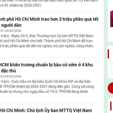
 đại biểu TPHCM dự Đại hội đại biểu toàn quốc MTTQ Việt Nam
thứ XI, nhiệm kỳ 2026-2031.
nh phố Hồ Chí Minh trao hơn 3 triệu phần quà tết
 người dân
:51 24/02/2026
 trận) - Ngày 23/2, Ban Thường trực Ủy ban MTTQ Việt Nam
h phố Hồ Chí Minh cho biết, Thành phố Hồ Chí Minh đã trao
3 triệu phần quà tết đến hộ nghèo, hộ cận nghèo, công nhân,
CM khẩn trương chuẩn bị bầu cử sớm ở 4 khu
 đặc thù
:25 24/02/2026
 trận) - Cuộc bầu cử đại biểu Quốc hội khóa XVI và đại biểu
 TPHCM nhiệm kỳ 2026-2031 đang đến gần. Cùng với công
chuẩn bị chung cho ngày bầu cử 15-3, TPHCM đang khẩn
Hồ Chí Minh: Chủ tịch Ủy ban MTTQ Việt Nam