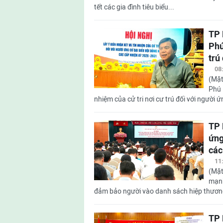
tết các gia đình tiêu biểu...
TP 
Phú
trú
08
(Mặt
Phú 
nhiệm của cử tri nơi cư trú đối với người 
TP 
ứng
các
11
(Mặt
mạnh
đảm bảo người vào danh sách hiệp thương
TP 