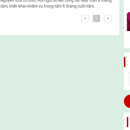
 Nguyên vừa tổ chức Hội nghị sơ kết công tác Mặt trận 6 tháng
năm, triển khai nhiệm vụ trọng tâm 6 tháng cuối năm.
«
1
»