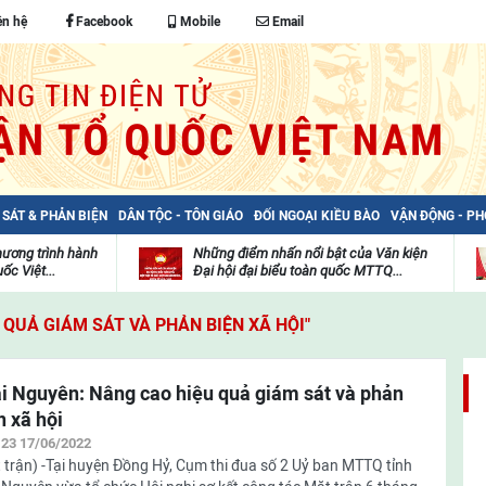
ên hệ
Facebook
Mobile
Email
 SÁT & PHẢN BIỆN
DÂN TỘC - TÔN GIÁO
ĐỐI NGOẠI KIỀU BÀO
VẬN ĐỘNG - P
hương trình hành
Những điểm nhấn nổi bật của Văn kiện
ốc Việt...
Đại hội đại biểu toàn quốc MTTQ...
Thư
H
viện
đ
 QUẢ GIÁM SÁT VÀ PHẢN BIỆN XÃ HỘI"
video
c
m
t
i Nguyên: Nâng cao hiệu quả giám sát và phản
n xã hội
:23 17/06/2022
 trận) -Tại huyện Đồng Hỷ, Cụm thi đua số 2 Uỷ ban MTTQ tỉnh