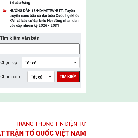
14 của Đảng
UBMTTQ Việt Nam tỉnh Điện Biên
HƯỚNG DẪN 13/HD-MTTW-BTT: Tuyên
truyền cuộc bầu cử đại biểu Quốc hội khóa
UBMTTQ Việt Nam tỉnh Sơn La
XVI và bầu cử đại biểu Hội đồng nhân dân
các cấp nhiệm kỳ 2026 - 2031
UBMTTQ Việt Nam tỉnh Thanh Hóa
Tìm kiếm văn bản
UBMTTQ Việt Nam tỉnh Nghệ An
UBMTTQ Việt Nam tỉnh Hà Tĩnh
UBMTTQ Việt Nam tỉnh Tuyên Quang
Chọn loại
UBMTTQ Việt Nam tỉnh Lào Cai
Chọn năm
TÌM KIẾM
UBMTTQ Việt Nam tỉnh Thái Nguyên
UBMTTQ Việt Nam tỉnh Phú Thọ
UBMTTQ Việt Nam tỉnh Bắc Ninh
UBMTTQ Việt Nam tỉnh Hưng Yên
TRANG THÔNG TIN ĐIỆN TỬ­
UBMTTQ Việt Nam tỉnh Ninh Bình
T TRẬN TỔ QUỐC VIỆT NAM
UBMTTQ Việt Nam tỉnh Quảng Trị