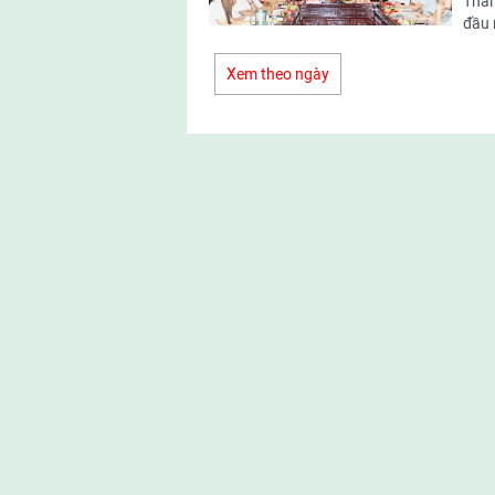
Thái
đầu 
Xem theo ngày