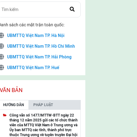
Danh sách các mặt trận toàn quốc:
UBMTTQ Việt Nam TP. Hà Nội
UBMTTQ Việt Nam TP. Hồ Chí Minh
UBMTTQ Việt Nam TP. Hải Phòng
UBMTTQ Việt Nam TP. Huế
UBMTTQ Việt Nam TP. Đà Nẵng
UBMTTQ Việt Nam TP. Cần Thơ
VĂN BẢN
UBMTTQ Việt Nam tỉnh Quảng Ninh
HƯỚNG DẪN
PHÁP LUẬT
UBMTTQ Việt Nam tỉnh Cao Bằng
Công văn số 1477/MTTW-BTT ngày 22
tháng 12 năm 2025 gửi các tổ chức thành
UBMTTQ Việt Nam tỉnh Lạng Sơn
viên của MTTQ Việt Nam ở Trung ương và
Ủy ban MTTQ các tỉnh, thành phố trực
UBMTTQ Việt Nam tỉnh Lai Châu
thuộc Trung ương về tuyên truyền Đại hội