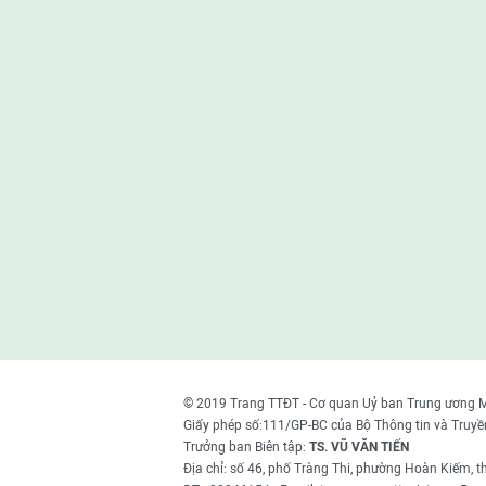
© 2019 Trang TTĐT - Cơ quan Uỷ ban Trung ương 
Giấy phép số:111/GP-BC của Bộ Thông tin và Truyề
Trưởng ban Biên tập:
TS. VŨ VĂN TIẾN
Địa chỉ: số 46, phố Tràng Thi, phường Hoàn Kiếm, 