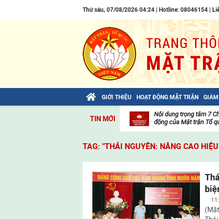
Thứ sáu, 07/08/2026 04:24 | Hotline: 08046154 |
Li
GIỚI THIỆU
HOẠT ĐỘNG MẶT TRẬN
GIÁM
Bài viết của Tổng Bí thư Tô Lâm: TIẾN
Nội dung trọng tâm 7 C
TIN MỚI
LÊN! TOÀN THẮNG ẮT VỀ TA!
động của Mặt trận Tổ qu
Thư
viện
TAG: "THÁI NGUYÊN: NÂNG CAO HIỆU
video
Thá
biệ
11
(Mặt