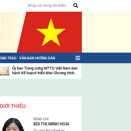
HONG TRÀO
VĂN BẢN HƯỚNG DẪN
Ủy ban Trung ương MTTQ Việt Nam ban
Toàn văn NGHỊ QU
hành Kế hoạch triển khai Chương trình...
toàn quốc Mặt trậ
oạt
Hoạt
ộng
động
ủa
của
ặt
mặt
rận
trận
GIỚI THIỆU
ĐỒNG CHÍ
BÙI THỊ MINH HOÀI
Ủy viên Bộ Chính trị,