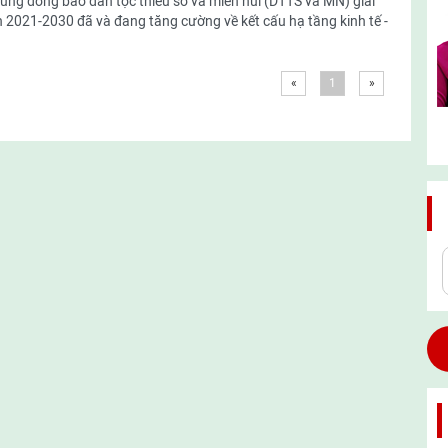
vùng đồng bào dân tộc thiểu số và miền núi (DTTS và MN) giai
 2021-2030 đã và đang tăng cường về kết cấu hạ tầng kinh tế -
«
1
»