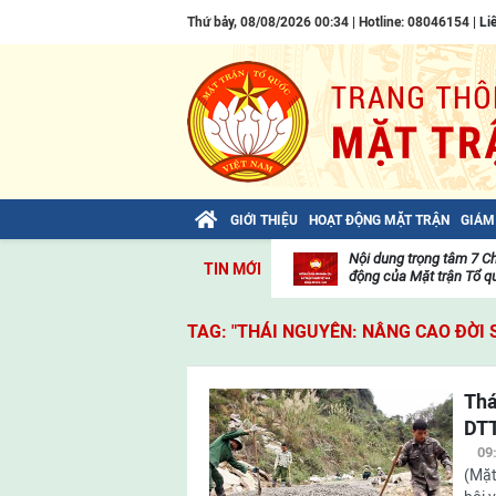
Thứ bảy, 08/08/2026 00:34 | Hotline: 08046154 |
Li
GIỚI THIỆU
HOẠT ĐỘNG MẶT TRẬN
GIÁM
Bài viết của Tổng Bí thư Tô Lâm: TIẾN
Nội dung trọng tâm 7 C
TIN MỚI
LÊN! TOÀN THẮNG ẮT VỀ TA!
động của Mặt trận Tổ qu
Thư
viện
TAG: "THÁI NGUYÊN: NÂNG CAO ĐỜI
video
Thá
DT
09
(Mặt