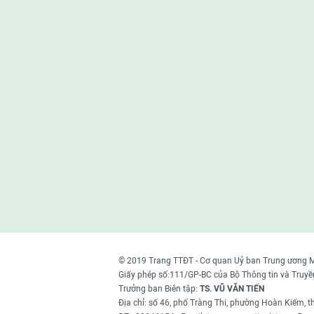
© 2019 Trang TTĐT - Cơ quan Uỷ ban Trung ương 
Giấy phép số:111/GP-BC của Bộ Thông tin và Truyề
Trưởng ban Biên tập:
TS. VŨ VĂN TIẾN
Địa chỉ: số 46, phố Tràng Thi, phường Hoàn Kiếm, 