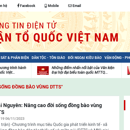
ên hệ
Facebook
Mobile
Email
 SÁT & PHẢN BIỆN
DÂN TỘC - TÔN GIÁO
ĐỐI NGOẠI KIỀU BÀO
VẬN ĐỘNG - P
hương trình hành
Những điểm nhấn nổi bật của Văn kiện
ốc Việt...
Đại hội đại biểu toàn quốc MTTQ...
Thư
H
viện
đ
 SỐNG ĐỒNG BÀO VÙNG DTTS"
video
c
m
t
i Nguyên: Nâng cao đời sống đồng bào vùng
TS
:19 06/11/2023
 trận) -Chương trình mục tiêu Quốc gia phát triển kinh tế - xã