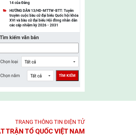
14 của Đảng
UBMTTQ Việt Nam tỉnh Điện Biên
HƯỚNG DẪN 13/HD-MTTW-BTT: Tuyên
truyền cuộc bầu cử đại biểu Quốc hội khóa
UBMTTQ Việt Nam tỉnh Sơn La
XVI và bầu cử đại biểu Hội đồng nhân dân
các cấp nhiệm kỳ 2026 - 2031
UBMTTQ Việt Nam tỉnh Thanh Hóa
Tìm kiếm văn bản
UBMTTQ Việt Nam tỉnh Nghệ An
UBMTTQ Việt Nam tỉnh Hà Tĩnh
UBMTTQ Việt Nam tỉnh Tuyên Quang
Chọn loại
UBMTTQ Việt Nam tỉnh Lào Cai
Chọn năm
TÌM KIẾM
UBMTTQ Việt Nam tỉnh Thái Nguyên
UBMTTQ Việt Nam tỉnh Phú Thọ
UBMTTQ Việt Nam tỉnh Bắc Ninh
UBMTTQ Việt Nam tỉnh Hưng Yên
TRANG THÔNG TIN ĐIỆN TỬ­
UBMTTQ Việt Nam tỉnh Ninh Bình
T TRẬN TỔ QUỐC VIỆT NAM
UBMTTQ Việt Nam tỉnh Quảng Trị