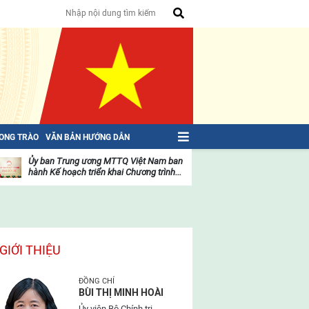
HONG TRÀO
VĂN BẢN HƯỚNG DẪN
Ủy ban Trung ương MTTQ Việt Nam ban
Toàn văn NGHỊ QU
hành Kế hoạch triển khai Chương trình...
toàn quốc Mặt trậ
oạt
Hoạt
ộng
động
ủa
của
ặt
mặt
rận
trận
GIỚI THIỆU
ĐỒNG CHÍ
BÙI THỊ MINH HOÀI
Ủy viên Bộ Chính trị,