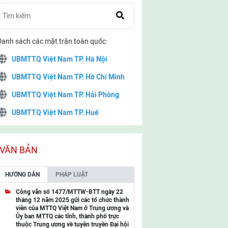
Danh sách các mặt trận toàn quốc:
UBMTTQ Việt Nam TP. Hà Nội
UBMTTQ Việt Nam TP. Hồ Chí Minh
UBMTTQ Việt Nam TP. Hải Phòng
UBMTTQ Việt Nam TP. Huế
UBMTTQ Việt Nam TP. Đà Nẵng
UBMTTQ Việt Nam TP. Cần Thơ
VĂN BẢN
UBMTTQ Việt Nam tỉnh Quảng Ninh
HƯỚNG DẪN
PHÁP LUẬT
UBMTTQ Việt Nam tỉnh Cao Bằng
Công văn số 1477/MTTW-BTT ngày 22
tháng 12 năm 2025 gửi các tổ chức thành
UBMTTQ Việt Nam tỉnh Lạng Sơn
viên của MTTQ Việt Nam ở Trung ương và
Ủy ban MTTQ các tỉnh, thành phố trực
UBMTTQ Việt Nam tỉnh Lai Châu
thuộc Trung ương về tuyên truyền Đại hội