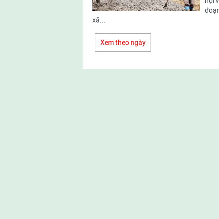
hội 
đoạn
xã...
Xem theo ngày