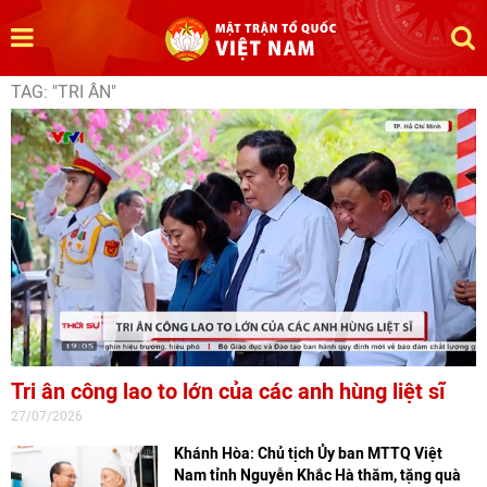
TAG: "TRI ÂN"
Tri ân công lao to lớn của các anh hùng liệt sĩ
27/07/2026
Khánh Hòa: Chủ tịch Ủy ban MTTQ Việt
Nam tỉnh Nguyễn Khắc Hà thăm, tặng quà