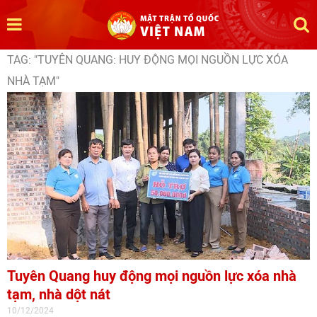
TAG: "TUYÊN QUANG: HUY ĐỘNG MỌI NGUỒN LỰC XÓA
NHÀ TẠM"
Tuyên Quang huy động mọi nguồn lực xóa nhà
tạm, nhà dột nát
10/12/2024