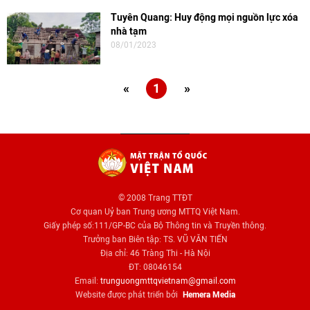
Tuyên Quang: Huy động mọi nguồn lực xóa
nhà tạm
08/01/2023
«
1
»
© 2008 Trang TTĐT
Cơ quan Uỷ ban Trung ương MTTQ Việt Nam.
Giấy phép số:111/GP-BC của Bộ Thông tin và Truyền thông.
Trưởng ban Biên tập: TS. VŨ VĂN TIẾN
Địa chỉ: 46 Tràng Thi - Hà Nội
ĐT: 08046154
Email:
trunguongmttqvietnam@gmail.com
Website được phát triển bởi
Hemera Media