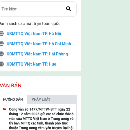
Danh sách các mặt trận toàn quốc:
UBMTTQ Việt Nam TP. Hà Nội
UBMTTQ Việt Nam TP. Hồ Chí Minh
UBMTTQ Việt Nam TP. Hải Phòng
UBMTTQ Việt Nam TP. Huế
UBMTTQ Việt Nam TP. Đà Nẵng
UBMTTQ Việt Nam TP. Cần Thơ
VĂN BẢN
UBMTTQ Việt Nam tỉnh Quảng Ninh
HƯỚNG DẪN
PHÁP LUẬT
UBMTTQ Việt Nam tỉnh Cao Bằng
Công văn số 1477/MTTW-BTT ngày 22
tháng 12 năm 2025 gửi các tổ chức thành
UBMTTQ Việt Nam tỉnh Lạng Sơn
viên của MTTQ Việt Nam ở Trung ương và
Ủy ban MTTQ các tỉnh, thành phố trực
UBMTTQ Việt Nam tỉnh Lai Châu
thuộc Trung ương về tuyên truyền Đại hội