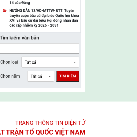
14 của Đảng
UBMTTQ Việt Nam tỉnh Điện Biên
HƯỚNG DẪN 13/HD-MTTW-BTT: Tuyên
truyền cuộc bầu cử đại biểu Quốc hội khóa
UBMTTQ Việt Nam tỉnh Sơn La
XVI và bầu cử đại biểu Hội đồng nhân dân
các cấp nhiệm kỳ 2026 - 2031
UBMTTQ Việt Nam tỉnh Thanh Hóa
Tìm kiếm văn bản
UBMTTQ Việt Nam tỉnh Nghệ An
UBMTTQ Việt Nam tỉnh Hà Tĩnh
UBMTTQ Việt Nam tỉnh Tuyên Quang
Chọn loại
UBMTTQ Việt Nam tỉnh Lào Cai
Chọn năm
TÌM KIẾM
UBMTTQ Việt Nam tỉnh Thái Nguyên
UBMTTQ Việt Nam tỉnh Phú Thọ
UBMTTQ Việt Nam tỉnh Bắc Ninh
UBMTTQ Việt Nam tỉnh Hưng Yên
TRANG THÔNG TIN ĐIỆN TỬ­
UBMTTQ Việt Nam tỉnh Ninh Bình
T TRẬN TỔ QUỐC VIỆT NAM
UBMTTQ Việt Nam tỉnh Quảng Trị