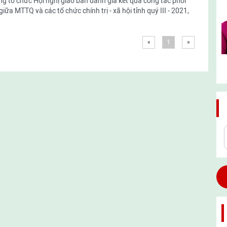
g tổ chức Hội nghị giao ban đánh giá kết quả công tác phối
giữa MTTQ và các tổ chức chính trị - xã hội tỉnh quý III - 2021,
«
1
»