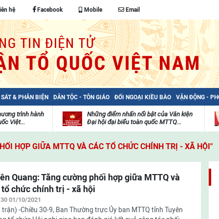
iên hệ
Facebook
Mobile
Email
 SÁT & PHẢN BIỆN
DÂN TỘC - TÔN GIÁO
ĐỐI NGOẠI KIỀU BÀO
VẬN ĐỘNG - P
hương trình hành
Những điểm nhấn nổi bật của Văn kiện
ốc Việt...
Đại hội đại biểu toàn quốc MTTQ...
Thư
H
viện
đ
ỐI HỢP GIỮA MTTQ VÀ CÁC TỔ CHỨC CHÍNH TRỊ - XÃ HỘI"
video
c
m
t
ên Quang: Tăng cường phối hợp giữa MTTQ và
 tổ chức chính trị - xã hội
:30 01/10/2021
 trận) -Chiều 30-9, Ban Thường trực Ủy ban MTTQ tỉnh Tuyên