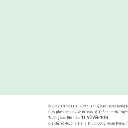
© 2019 Trang TTĐT - Cơ quan Uỷ ban Trung ương 
Giấy phép số:111/GP-BC của Bộ Thông tin và Truyề
Trưởng ban Biên tập:
TS. VŨ VĂN TIẾN
Địa chỉ: số 46, phố Tràng Thi, phường Hoàn Kiếm, 