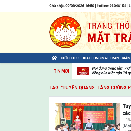
Chủ nhật, 09/08/2026 16:50 | Hotline: 08046154 |
L
GIỚI THIỆU
HOẠT ĐỘNG MẶT TRẬN
GIÁM
Bài viết của Tổng Bí thư Tô Lâm: TIẾN
Nội dung trọng tâm 7 C
TIN MỚI
LÊN! TOÀN THẮNG ẮT VỀ TA!
động của Mặt trận Tổ qu
Thư
viện
TAG: "TUYÊN QUANG: TĂNG CƯỜNG PH
video
Tuy
các
15
(Mặt