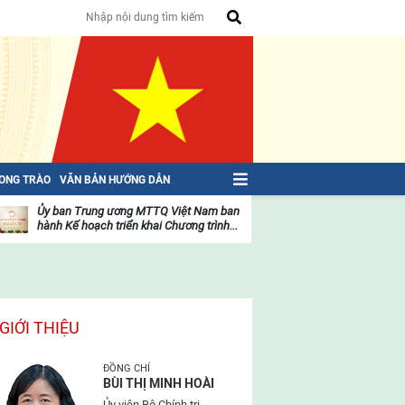
HONG TRÀO
VĂN BẢN HƯỚNG DẪN
Ủy ban Trung ương MTTQ Việt Nam ban
Toàn văn NGHỊ QU
hành Kế hoạch triển khai Chương trình...
toàn quốc Mặt trậ
oạt
Hoạt
ộng
động
ủa
của
ặt
mặt
rận
trận
GIỚI THIỆU
ĐỒNG CHÍ
BÙI THỊ MINH HOÀI
Ủy viên Bộ Chính trị,