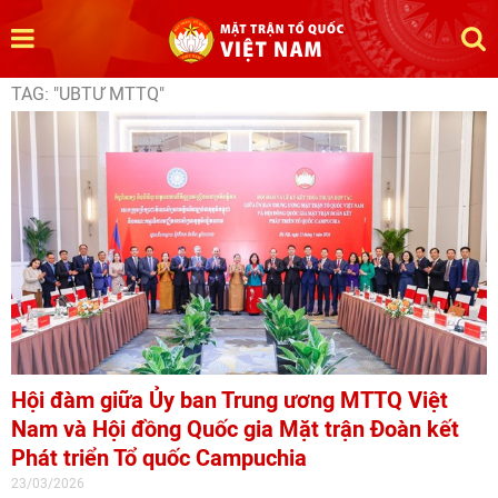
TAG: "UBTƯ MTTQ"
Hội đàm giữa Ủy ban Trung ương MTTQ Việt
Nam và Hội đồng Quốc gia Mặt trận Đoàn kết
Phát triển Tổ quốc Campuchia
23/03/2026