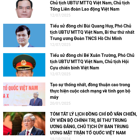
Chủ tịch UBTƯ MTTQ Việt Nam, Chủ tịch
Tổng Liên đoàn Lao động Việt Nam
12/07/2025
Tiểu sử đồng chí Bùi Quang Huy, Phó Chủ
tịch UBTƯ MTTQ Việt Nam, Bí thư thứ nhất
Trung ương Đoàn TNCS Hồ Chí Minh
12/07/2025
Tiểu sử đồng chí Bế Xuân Trường, Phó Chủ
tịch UBTƯ MTTQ Việt Nam, Chủ tịch Hội
Cựu chiến binh Việt Nam
12/07/2025
Tạo sự thống nhất, đồng thuận cao trong
thực hiện cuộc cách mạng về tinh gọn bộ
máy
20/01/2025
TÓM TẮT LÝ LỊCH ĐỒNG CHÍ ĐỖ VĂN CHIẾN,
ỦY VIÊN BỘ CHÍNH TRỊ, BÍ THƯ TRUNG
ƯƠNG ĐẢNG, CHỦ TỊCH ỦY BAN TRUNG
ƯƠNG MẶT TRẬN TỔ QUỐC VIỆT NAM
18/10/2024