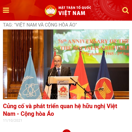
TAG: "VIỆT NAM VÀ CỘNG HÒA ÁO"
Củng cố và phát triển quan hệ hữu nghị Việt
Nam - Cộng hòa Áo
11/10/2021