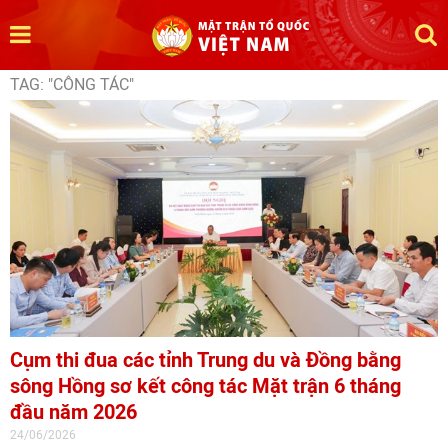
TAG: "CÔNG TÁC"
Cụm thi đua các tỉnh Trung du và Đồng bằng
sông Hồng sơ kết công tác Mặt trận 6 tháng
đầu năm 2026
24/06/2026