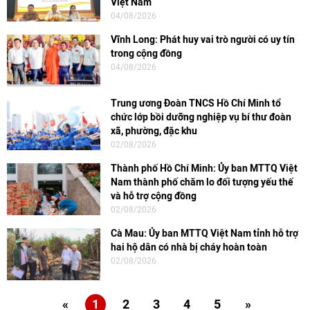
Việt Nam
04/08/2026
Vĩnh Long: Phát huy vai trò người có uy tín
trong cộng đồng
04/08/2026
Trung ương Đoàn TNCS Hồ Chí Minh tổ
chức lớp bồi dưỡng nghiệp vụ bí thư đoàn
xã, phường, đặc khu
02/08/2026
Thành phố Hồ Chí Minh: Ủy ban MTTQ Việt
Nam thành phố chăm lo đối tượng yếu thế
và hỗ trợ cộng đồng
02/08/2026
Cà Mau: Ủy ban MTTQ Việt Nam tỉnh hỗ trợ
hai hộ dân có nhà bị cháy hoàn toàn
02/08/2026
«
1
2
3
4
5
»