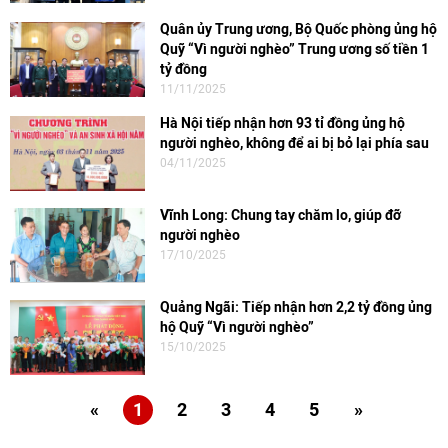
Quân ủy Trung ương, Bộ Quốc phòng ủng hộ
Quỹ “Vì người nghèo” Trung ương số tiền 1
tỷ đồng
11/11/2025
Hà Nội tiếp nhận hơn 93 tỉ đồng ủng hộ
người nghèo, không để ai bị bỏ lại phía sau
04/11/2025
Vĩnh Long: Chung tay chăm lo, giúp đỡ
người nghèo
17/10/2025
Quảng Ngãi: Tiếp nhận hơn 2,2 tỷ đồng ủng
hộ Quỹ “Vì người nghèo”
15/10/2025
«
1
2
3
4
5
»