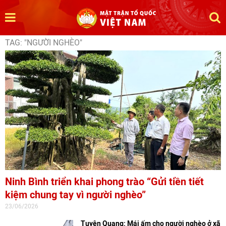
TAG: "NGƯỜI NGHÈO"
Ninh Bình triển khai phong trào “Gửi tiền tiết
kiệm chung tay vì người nghèo”
23/06/2026
Tuyên Quang: Mái ấm cho người nghèo ở xã