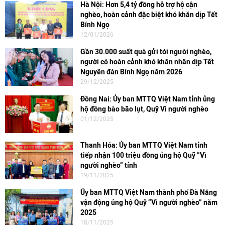
Hà Nội: Hơn 5,4 tỷ đồng hỗ trợ hộ cận
nghèo, hoàn cảnh đặc biệt khó khăn dịp Tết
Bính Ngọ
12/01/2026
Gần 30.000 suất quà gửi tới người nghèo,
người có hoàn cảnh khó khăn nhân dịp Tết
Nguyên đán Bính Ngọ năm 2026
29/12/2025
Đồng Nai: Ủy ban MTTQ Việt Nam tỉnh ủng
hộ đồng bào bão lụt, Quỹ Vì người nghèo
01/12/2025
Thanh Hóa: Ủy ban MTTQ Việt Nam tỉnh
tiếp nhận 100 triệu đồng ủng hộ Quỹ “Vì
người nghèo” tỉnh
19/11/2025
Ủy ban MTTQ Việt Nam thành phố Đà Nẵng
vận động ủng hộ Quỹ “Vì người nghèo” năm
2025
18/11/2025