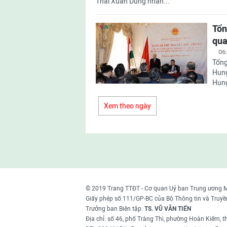
Thái Xuân Dũng nhấn...
Tổn
qua
06
Tổng
Hung
Hung
Xem theo ngày
© 2019 Trang TTĐT - Cơ quan Uỷ ban Trung ương 
Giấy phép số:111/GP-BC của Bộ Thông tin và Truyề
Trưởng ban Biên tập:
TS. VŨ VĂN TIẾN
Địa chỉ: số 46, phố Tràng Thi, phường Hoàn Kiếm, 