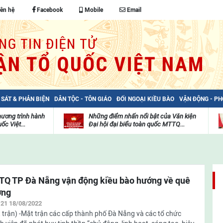
iên hệ
Facebook
Mobile
Email
 SÁT & PHẢN BIỆN
DÂN TỘC - TÔN GIÁO
ĐỐI NGOẠI KIỀU BÀO
VẬN ĐỘNG - P
hương trình hành
Những điểm nhấn nổi bật của Văn kiện
ốc Việt...
Đại hội đại biểu toàn quốc MTTQ...
Thư
H
viện
đ
video
c
m
t
Q TP Đà Nẵng vận động kiều bào hướng về quê
ơng
:21 18/08/2022
 trận) -Mặt trận các cấp thành phố Đà Nẵng và các tổ chức