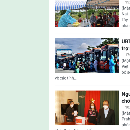
15
(Mặt
Nai,
Tây,
nhân
UBT
trợ
17
(Mặt
Việt
bổ s
về các tỉnh...
Ngư
chố
10
(Mặt
Prah
phòn