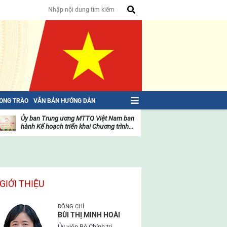
HONG TRÀO
VĂN BẢN HƯỚNG DẪN
Ủy ban Trung ương MTTQ Việt Nam ban
Toàn văn NGHỊ QU
hành Kế hoạch triển khai Chương trình...
toàn quốc Mặt trậ
oạt
Hoạt
ộng
động
ủa
của
ặt
mặt
rận
trận
GIỚI THIỆU
ĐỒNG CHÍ
BÙI THỊ MINH HOÀI
Ủy viên Bộ Chính trị,