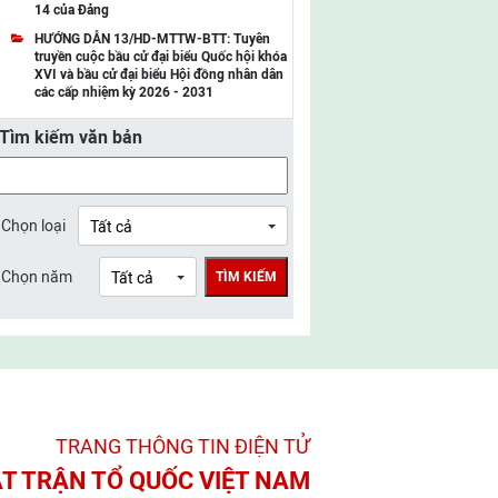
14 của Đảng
UBMTTQ Việt Nam tỉnh Điện Biên
HƯỚNG DẪN 13/HD-MTTW-BTT: Tuyên
truyền cuộc bầu cử đại biểu Quốc hội khóa
UBMTTQ Việt Nam tỉnh Sơn La
XVI và bầu cử đại biểu Hội đồng nhân dân
các cấp nhiệm kỳ 2026 - 2031
UBMTTQ Việt Nam tỉnh Thanh Hóa
Tìm kiếm văn bản
UBMTTQ Việt Nam tỉnh Nghệ An
UBMTTQ Việt Nam tỉnh Hà Tĩnh
UBMTTQ Việt Nam tỉnh Tuyên Quang
Chọn loại
UBMTTQ Việt Nam tỉnh Lào Cai
Chọn năm
TÌM KIẾM
UBMTTQ Việt Nam tỉnh Thái Nguyên
UBMTTQ Việt Nam tỉnh Phú Thọ
UBMTTQ Việt Nam tỉnh Bắc Ninh
UBMTTQ Việt Nam tỉnh Hưng Yên
TRANG THÔNG TIN ĐIỆN TỬ­
UBMTTQ Việt Nam tỉnh Ninh Bình
T TRẬN TỔ QUỐC VIỆT NAM
UBMTTQ Việt Nam tỉnh Quảng Trị