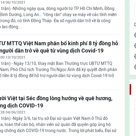
:14 06/10/2021
 trận) -Những ngày qua, dòng người từ TP Hồ Chí Minh, Đồng
 Bình Dương, Long An… “rồng rắn” chạy xe máy về các tỉnh miền
 trong đó, có tỉnh Đồng Tháp. Đa số người dân trở về là công
 lao động...
Ư MTTQ Việt Nam phân bổ kinh phí 8 tỷ đồng hỗ
 người dân trở về quê từ vùng dịch Covid-19
:00 13/10/2021
 trận) - Ngày 13/10, thay mặt Ban Thường trực UBTƯ MTTQ
 Nam, Phó Chủ tịch Trương Thị Ngọc Ánh đã ký quyết định phân
ố tiền 8 tỷ đồng để hỗ trợ người dân từ vùng dịch Covid-19 trở
ời Việt tại Séc đồng lòng hướng về quê hương,
ng dịch COVID-19
:28 04/06/2021
 trận) -Ngày 3/6, tại trụ sở Đại sứ quán Việt Nam ở Thủ đô
a, toàn thể cán bộ, nhân viên sứ quán đã quyên góp ủng hộ
g chống dịch COVID-19 trong nước. Trong lời phát biểu, Đại sứ