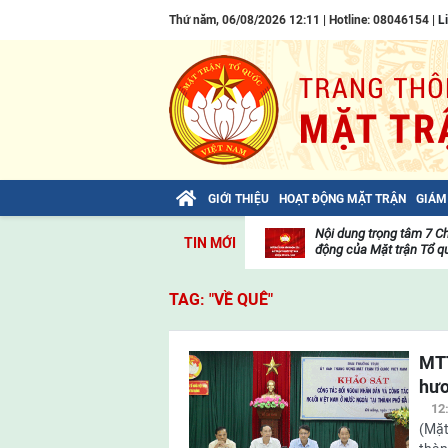
Thứ năm, 06/08/2026 12:11 | Hotline: 08046154 |
L
GIỚI THIỆU
HOẠT ĐỘNG MẶT TRẬN
GIÁM
Bài viết của Tổng Bí thư Tô Lâm: TIẾN
Nội dung trọng tâm 7 C
TIN MỚI
LÊN! TOÀN THẮNG ẮT VỀ TA!
động của Mặt trận Tổ qu
Thư
viện
TAG: "VỀ QUÊ"
video
MTT
hư
12
(Mặt