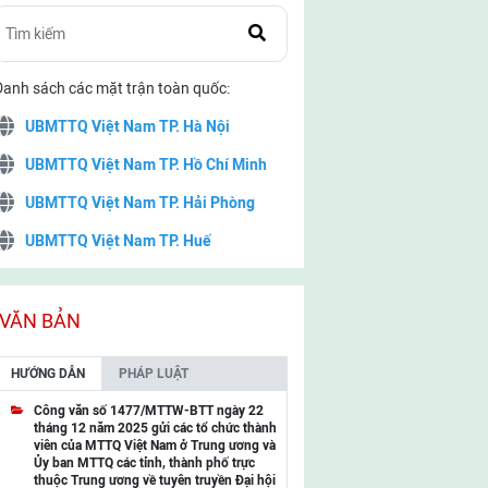
Danh sách các mặt trận toàn quốc:
UBMTTQ Việt Nam TP. Hà Nội
UBMTTQ Việt Nam TP. Hồ Chí Minh
UBMTTQ Việt Nam TP. Hải Phòng
UBMTTQ Việt Nam TP. Huế
UBMTTQ Việt Nam TP. Đà Nẵng
UBMTTQ Việt Nam TP. Cần Thơ
VĂN BẢN
UBMTTQ Việt Nam tỉnh Quảng Ninh
HƯỚNG DẪN
PHÁP LUẬT
UBMTTQ Việt Nam tỉnh Cao Bằng
Công văn số 1477/MTTW-BTT ngày 22
tháng 12 năm 2025 gửi các tổ chức thành
UBMTTQ Việt Nam tỉnh Lạng Sơn
viên của MTTQ Việt Nam ở Trung ương và
Ủy ban MTTQ các tỉnh, thành phố trực
UBMTTQ Việt Nam tỉnh Lai Châu
thuộc Trung ương về tuyên truyền Đại hội