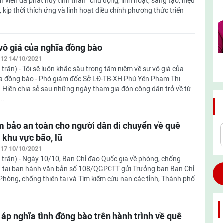
h viên đã phát huy tinh thần “chủ động, linh hoạt, sáng tạo, hiệu
, kịp thời thích ứng và linh hoạt điều chỉnh phương thức triển
vô giá của nghĩa đồng bào
:12 14/10/2021
 trận) - Tôi sẽ luôn khắc sâu trong tâm niệm về sự vô giá của
a đồng bào - Phó giám đốc Sở LĐ-TB-XH Phú Yên Phạm Thị
 Hiền chia sẻ sau những ngày tham gia đón công dân trở về từ
..
 bảo an toàn cho người dân di chuyển về quê
 khu vực bão, lũ
:17 10/10/2021
 trận) - Ngày 10/10, Ban Chỉ đạo Quốc gia về phòng, chống
n tai ban hành văn bản số 108/QGPCTT gửi Trưởng ban Ban Chỉ
Phòng, chống thiên tai và Tìm kiếm cứu nạn các tỉnh, Thành phố
áp nghĩa tình đồng bào trên hành trình về quê