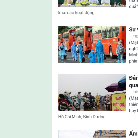
thàn
quả”
khai các hoạt động...
Sự 
10
(Mặt
nghĩ
Minh
phía.
Đảm
qua
16
(Mặt
thiê
huy 
Hồ Chí Minh, Bình Dương,...
Ấm 