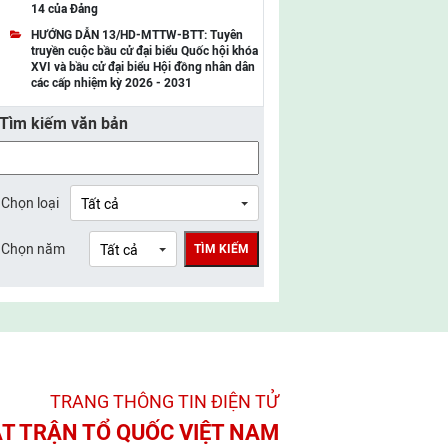
14 của Đảng
UBMTTQ Việt Nam tỉnh Điện Biên
HƯỚNG DẪN 13/HD-MTTW-BTT: Tuyên
truyền cuộc bầu cử đại biểu Quốc hội khóa
UBMTTQ Việt Nam tỉnh Sơn La
XVI và bầu cử đại biểu Hội đồng nhân dân
các cấp nhiệm kỳ 2026 - 2031
UBMTTQ Việt Nam tỉnh Thanh Hóa
Tìm kiếm văn bản
UBMTTQ Việt Nam tỉnh Nghệ An
UBMTTQ Việt Nam tỉnh Hà Tĩnh
UBMTTQ Việt Nam tỉnh Tuyên Quang
Chọn loại
UBMTTQ Việt Nam tỉnh Lào Cai
Chọn năm
TÌM KIẾM
UBMTTQ Việt Nam tỉnh Thái Nguyên
UBMTTQ Việt Nam tỉnh Phú Thọ
UBMTTQ Việt Nam tỉnh Bắc Ninh
UBMTTQ Việt Nam tỉnh Hưng Yên
TRANG THÔNG TIN ĐIỆN TỬ­
UBMTTQ Việt Nam tỉnh Ninh Bình
T TRẬN TỔ QUỐC VIỆT NAM
UBMTTQ Việt Nam tỉnh Quảng Trị