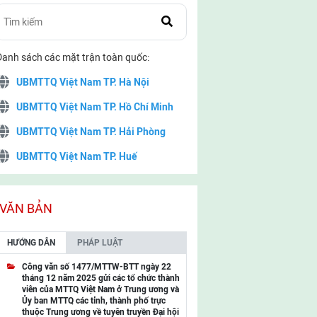
Danh sách các mặt trận toàn quốc:
UBMTTQ Việt Nam TP. Hà Nội
UBMTTQ Việt Nam TP. Hồ Chí Minh
UBMTTQ Việt Nam TP. Hải Phòng
UBMTTQ Việt Nam TP. Huế
UBMTTQ Việt Nam TP. Đà Nẵng
UBMTTQ Việt Nam TP. Cần Thơ
VĂN BẢN
UBMTTQ Việt Nam tỉnh Quảng Ninh
HƯỚNG DẪN
PHÁP LUẬT
UBMTTQ Việt Nam tỉnh Cao Bằng
Công văn số 1477/MTTW-BTT ngày 22
tháng 12 năm 2025 gửi các tổ chức thành
UBMTTQ Việt Nam tỉnh Lạng Sơn
viên của MTTQ Việt Nam ở Trung ương và
Ủy ban MTTQ các tỉnh, thành phố trực
UBMTTQ Việt Nam tỉnh Lai Châu
thuộc Trung ương về tuyên truyền Đại hội