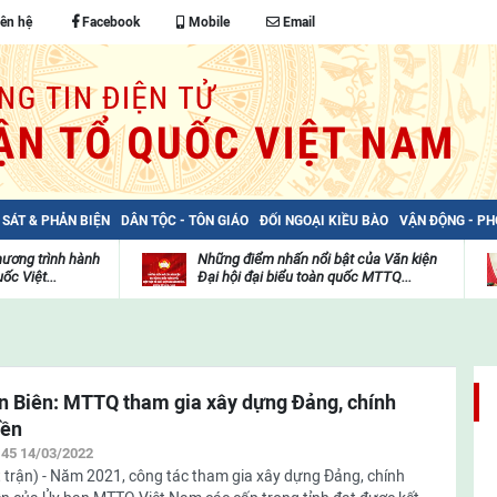
iên hệ
Facebook
Mobile
Email
 SÁT & PHẢN BIỆN
DÂN TỘC - TÔN GIÁO
ĐỐI NGOẠI KIỀU BÀO
VẬN ĐỘNG - P
hương trình hành
Những điểm nhấn nổi bật của Văn kiện
ốc Việt...
Đại hội đại biểu toàn quốc MTTQ...
Thư
H
viện
đ
video
c
m
t
n Biên: MTTQ tham gia xây dựng Đảng, chính
yền
:45 14/03/2022
 trận) - Năm 2021, công tác tham gia xây dựng Đảng, chính