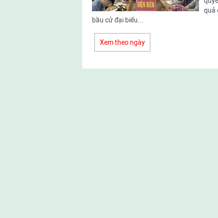
quyề
quả 
bầu cử đại biểu...
Xem theo ngày