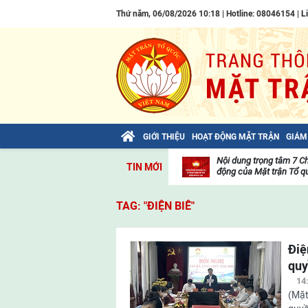
Thứ năm, 06/08/2026 10:18 | Hotline: 08046154 |
L
GIỚI THIỆU
HOẠT ĐỘNG MẶT TRẬN
GIÁM
Bài viết của Tổng Bí thư Tô Lâm: TIẾN
Nội dung trọng tâm 7 C
TIN MỚI
LÊN! TOÀN THẮNG ẮT VỀ TA!
động của Mặt trận Tổ qu
Thư
viện
TAG: "ĐIỆN BIÊ"
video
Điệ
qu
14
(Mặt