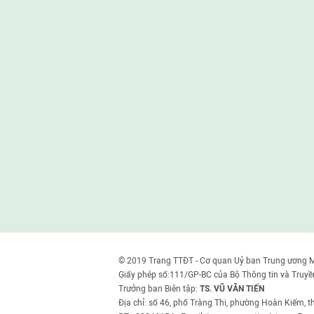
© 2019 Trang TTĐT - Cơ quan Uỷ ban Trung ương 
Giấy phép số:111/GP-BC của Bộ Thông tin và Truyề
Trưởng ban Biên tập:
TS. VŨ VĂN TIẾN
Địa chỉ: số 46, phố Tràng Thi, phường Hoàn Kiếm, 