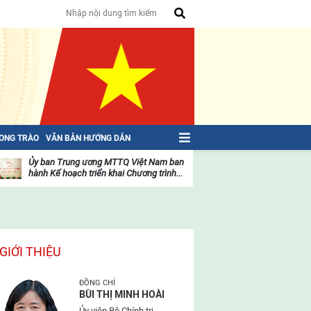
HONG TRÀO
VĂN BẢN HƯỚNG DẪN
Ủy ban Trung ương MTTQ Việt Nam ban
Toàn văn NGHỊ QU
hành Kế hoạch triển khai Chương trình...
toàn quốc Mặt trậ
oạt
Hoạt
ộng
động
ủa
của
ặt
mặt
rận
trận
GIỚI THIỆU
ĐỒNG CHÍ
BÙI THỊ MINH HOÀI
Ủy viên Bộ Chính trị,