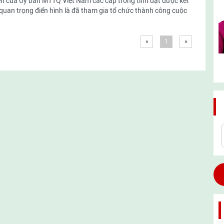
n của Ủy ban MTTQ Việt Nam các cấp trong tỉnh đạt được kết
quan trọng điển hình là đã tham gia tổ chức thành công cuộc
«
1
»