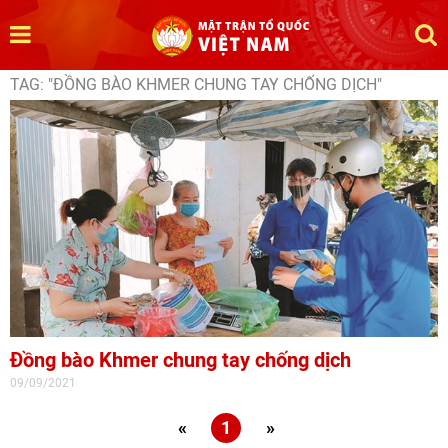
TAG: "ĐỒNG BÀO KHMER CHUNG TAY CHỐNG DỊCH"
Đồng bào Khmer chung tay chống dịch
09/09/2021
«
1
»