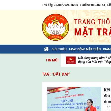
Thứ bảy, 08/08/2026 16:36 | Hotline: 08046154 |
Li
GIỚI THIỆU
HOẠT ĐỘNG MẶT TRẬN
GIÁM
Bài viết của Tổng Bí thư Tô Lâm: TIẾN
Nội dung trọng tâm 7 C
TIN MỚI
LÊN! TOÀN THẮNG ẮT VỀ TA!
động của Mặt trận Tổ qu
Thư
viện
TAG: "ĐẤT ĐAI"
video
Kết
đai
dun
16