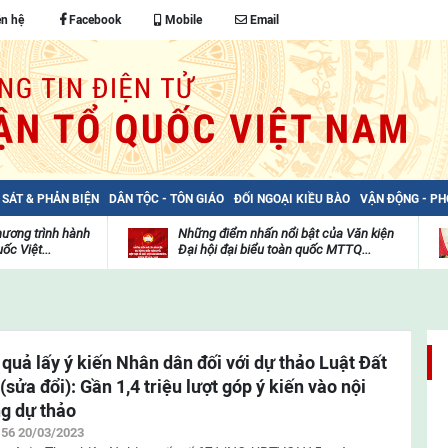
ên hệ
Facebook
Mobile
Email
 SÁT & PHẢN BIỆN
DÂN TỘC - TÔN GIÁO
ĐỐI NGOẠI KIỀU BÀO
VẬN ĐỘNG - P
hương trình hành
Những điểm nhấn nổi bật của Văn kiện
ốc Việt...
Đại hội đại biểu toàn quốc MTTQ...
Thư
H
viện
đ
video
c
m
t
 quả lấy ý kiến Nhân dân đối với dự thảo Luật Đất
 (sửa đổi): Gần 1,4 triệu lượt góp ý kiến vào nội
g dự thảo
:56 20/03/2023