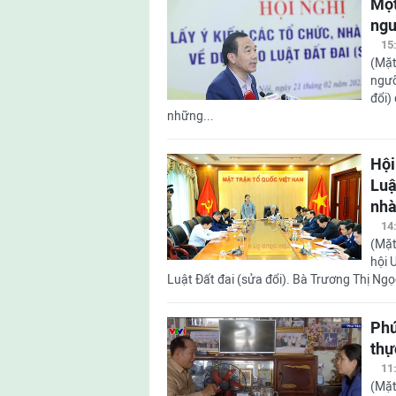
Một
ngư
15
(Mặt
ngưỡ
đổi)
những...
Hội
Luậ
nhà
14
(Mặt
hội 
Luật Đất đai (sửa đổi). Bà Trương Thị Ngọ
Phú
thự
11
(Mặt