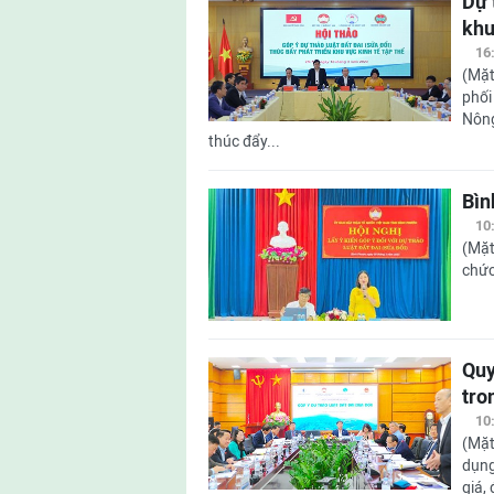
Dự 
khu
16
(Mặt
phối
Nông
thúc đẩy...
Bìn
10
(Mặt
chức
Quy
tro
10
(Mặt
dụng
giá,