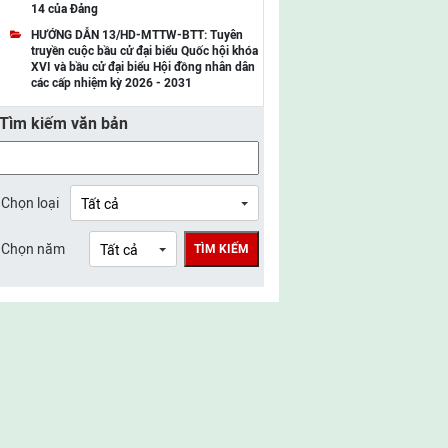
14 của Đảng
UBMTTQ Việt Nam tỉnh Điện Biên
HƯỚNG DẪN 13/HD-MTTW-BTT: Tuyên
truyền cuộc bầu cử đại biểu Quốc hội khóa
UBMTTQ Việt Nam tỉnh Sơn La
XVI và bầu cử đại biểu Hội đồng nhân dân
các cấp nhiệm kỳ 2026 - 2031
UBMTTQ Việt Nam tỉnh Thanh Hóa
Tìm kiếm văn bản
UBMTTQ Việt Nam tỉnh Nghệ An
UBMTTQ Việt Nam tỉnh Hà Tĩnh
UBMTTQ Việt Nam tỉnh Tuyên Quang
Chọn loại
UBMTTQ Việt Nam tỉnh Lào Cai
Chọn năm
TÌM KIẾM
UBMTTQ Việt Nam tỉnh Thái Nguyên
UBMTTQ Việt Nam tỉnh Phú Thọ
UBMTTQ Việt Nam tỉnh Bắc Ninh
UBMTTQ Việt Nam tỉnh Hưng Yên
UBMTTQ Việt Nam tỉnh Ninh Bình
UBMTTQ Việt Nam tỉnh Quảng Trị