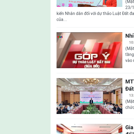
(Mặt
23/1
kiến Nhân dân đối với dự thảo Luật Đất 
của...
Nhi
10
(Mặt
tầng
vào 
MTT
Đất
13
(Mặt
chức
Gia