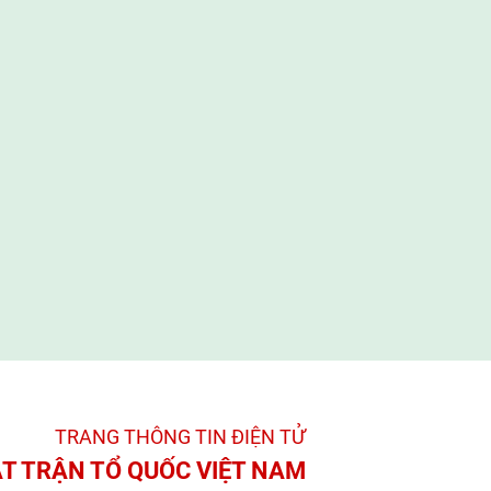
TRANG THÔNG TIN ĐIỆN TỬ­
T TRẬN TỔ QUỐC VIỆT NAM