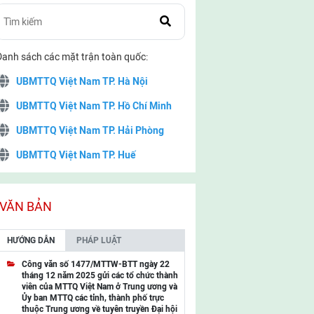
Danh sách các mặt trận toàn quốc:
UBMTTQ Việt Nam TP. Hà Nội
UBMTTQ Việt Nam TP. Hồ Chí Minh
UBMTTQ Việt Nam TP. Hải Phòng
UBMTTQ Việt Nam TP. Huế
UBMTTQ Việt Nam TP. Đà Nẵng
UBMTTQ Việt Nam TP. Cần Thơ
VĂN BẢN
UBMTTQ Việt Nam tỉnh Quảng Ninh
HƯỚNG DẪN
PHÁP LUẬT
UBMTTQ Việt Nam tỉnh Cao Bằng
Công văn số 1477/MTTW-BTT ngày 22
tháng 12 năm 2025 gửi các tổ chức thành
UBMTTQ Việt Nam tỉnh Lạng Sơn
viên của MTTQ Việt Nam ở Trung ương và
Ủy ban MTTQ các tỉnh, thành phố trực
UBMTTQ Việt Nam tỉnh Lai Châu
thuộc Trung ương về tuyên truyền Đại hội