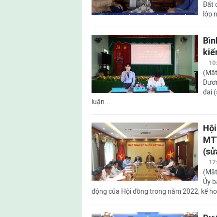
Đất 
lớp 
Bìn
kiế
10
(Mặt
Dươn
đai 
luận...
Hội
MTT
(sử
17
(Mặt
Ủy b
động của Hội đồng trong năm 2022, kế hoạ