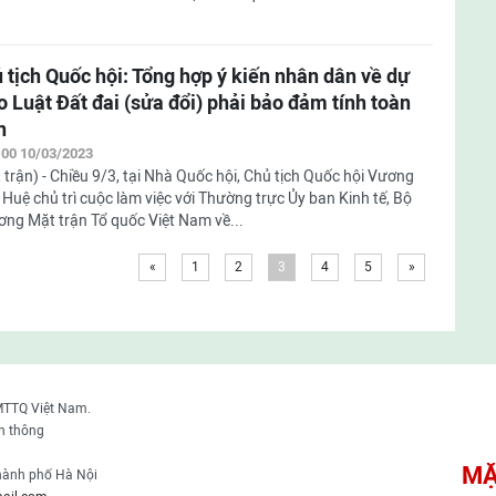
 tịch Quốc hội: Tổng hợp ý kiến nhân dân về dự
o Luật Đất đai (sửa đổi) phải bảo đảm tính toàn
n
:00 10/03/2023
 trận) - Chiều 9/3, tại Nhà Quốc hội, Chủ tịch Quốc hội Vương
 Huệ chủ trì cuộc làm việc với Thường trực Ủy ban Kinh tế, Bộ
ơng Mặt trận Tổ quốc Việt Nam về...
«
1
2
3
4
5
»
MTTQ Việt Nam.
n thông
MẶ
thành phố Hà Nội