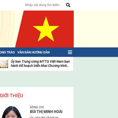
HONG TRÀO
VĂN BẢN HƯỚNG DẪN
Ủy ban Trung ương MTTQ Việt Nam ban
Toàn văn NGHỊ QU
hành Kế hoạch triển khai Chương trình...
toàn quốc Mặt trậ
oạt
Hoạt
ộng
động
ủa
của
ặt
mặt
rận
trận
GIỚI THIỆU
ĐỒNG CHÍ
BÙI THỊ MINH HOÀI
Ủy viên Bộ Chính trị,