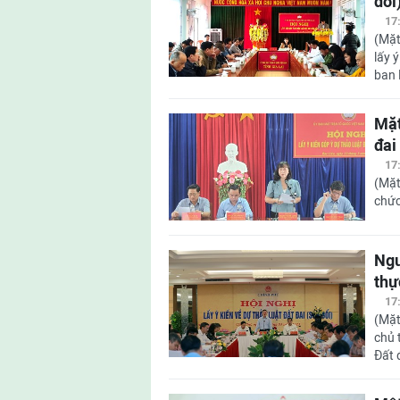
đổi
17
(Mặt
lấy 
ban 
Mặt
đai
17
(Mặt
chức
Ngư
thự
17
(Mặt
chủ 
Đất 