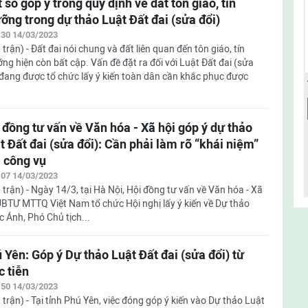
 số góp ý trong quy định về đất tôn giáo, tín
ỡng trong dự thảo Luật Đất đai (sửa đổi)
:30 14/03/2023
 trận) - Đất đai nói chung và đất liên quan đến tôn giáo, tín
ng hiện còn bất cập. Vấn đề đặt ra đối với Luật Đất đai (sửa
 đang được tổ chức lấy ý kiến toàn dân cần khắc phục được
 đồng tư vấn về Văn hóa - Xã hội góp ý dự thảo
t Đất đai (sửa đổi): Cần phải làm rõ “khái niệm”
 công vụ
:07 14/03/2023
 trận) - Ngày 14/3, tại Hà Nội, Hội đồng tư vấn về Văn hóa - Xã
UBTƯ MTTQ Việt Nam tổ chức Hội nghị lấy ý kiến về Dự thảo
c Ánh, Phó Chủ tịch...
 Yên: Góp ý Dự thảo Luật Đất đai (sửa đổi) từ
c tiễn
:50 14/03/2023
 trận) - Tại tỉnh Phú Yên, việc đóng góp ý kiến vào Dự thảo Luật