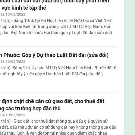
thảo Luật đất đai (sửa đổi) thúc đẩy phát triển
 vực kinh tế tập thể
:32 10/03/2023
 trận) - Sáng 10/3, tại Hà Nội, Liên minh Hợp tác xã Việt Nam
 hợp với Ban Kinh tế Trung ương, UBTƯ MTTQ Việt Nam, Hội
 dân Việt Nam tổ chức Hội thảo góp ý Luật đất đai (sửa đổi)
h Phước: Góp ý Dự thảo Luật Đất đai (sửa đổi)
:13 10/03/2023
 trận) -Sáng 9/3, Ủy ban MTTQ Việt Nam tỉnh Bình Phước đã tổ
 hội nghị lấy ý kiến góp ý Dự thảo Luật Đất đai (sửa đổi).
 định chặt chẽ căn cứ giao đất, cho thuê đất
ng các trường hợp đặc thù
:04 10/03/2023
 trận) - Giao đất, cho thuê đất thông qua đấu giá quyền sử
 đất, đấu thầu dự án có sử dụng đất hay không thông qua đấu
 đấu thầu luôn là vấn đề tồn tại nhiều quan điểm khác nhau