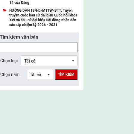
14 của Đảng
UBMTTQ Việt Nam tỉnh Điện Biên
HƯỚNG DẪN 13/HD-MTTW-BTT: Tuyên
truyền cuộc bầu cử đại biểu Quốc hội khóa
UBMTTQ Việt Nam tỉnh Sơn La
XVI và bầu cử đại biểu Hội đồng nhân dân
các cấp nhiệm kỳ 2026 - 2031
UBMTTQ Việt Nam tỉnh Thanh Hóa
Tìm kiếm văn bản
UBMTTQ Việt Nam tỉnh Nghệ An
UBMTTQ Việt Nam tỉnh Hà Tĩnh
UBMTTQ Việt Nam tỉnh Tuyên Quang
Chọn loại
UBMTTQ Việt Nam tỉnh Lào Cai
Chọn năm
TÌM KIẾM
UBMTTQ Việt Nam tỉnh Thái Nguyên
UBMTTQ Việt Nam tỉnh Phú Thọ
UBMTTQ Việt Nam tỉnh Bắc Ninh
UBMTTQ Việt Nam tỉnh Hưng Yên
UBMTTQ Việt Nam tỉnh Ninh Bình
UBMTTQ Việt Nam tỉnh Quảng Trị