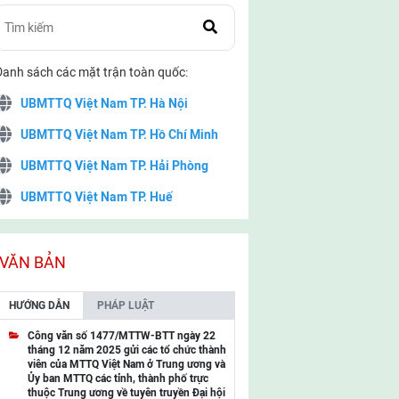
Danh sách các mặt trận toàn quốc:
UBMTTQ Việt Nam TP. Hà Nội
UBMTTQ Việt Nam TP. Hồ Chí Minh
UBMTTQ Việt Nam TP. Hải Phòng
UBMTTQ Việt Nam TP. Huế
UBMTTQ Việt Nam TP. Đà Nẵng
UBMTTQ Việt Nam TP. Cần Thơ
VĂN BẢN
UBMTTQ Việt Nam tỉnh Quảng Ninh
HƯỚNG DẪN
PHÁP LUẬT
UBMTTQ Việt Nam tỉnh Cao Bằng
Công văn số 1477/MTTW-BTT ngày 22
tháng 12 năm 2025 gửi các tổ chức thành
UBMTTQ Việt Nam tỉnh Lạng Sơn
viên của MTTQ Việt Nam ở Trung ương và
Ủy ban MTTQ các tỉnh, thành phố trực
UBMTTQ Việt Nam tỉnh Lai Châu
thuộc Trung ương về tuyên truyền Đại hội