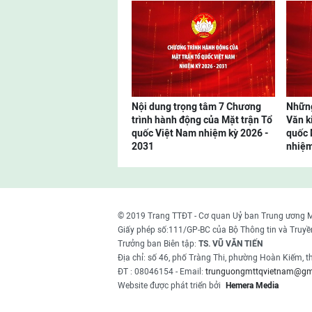
Nội dung trọng tâm 7 Chương
Những
trình hành động của Mặt trận Tổ
Văn k
quốc Việt Nam nhiệm kỳ 2026 -
quốc 
2031
nhiệm
© 2019 Trang TTĐT - Cơ quan Uỷ ban Trung ương 
Giấy phép số:111/GP-BC của Bộ Thông tin và Truyề
Trưởng ban Biên tập:
TS. VŨ VĂN TIẾN
Địa chỉ: số 46, phố Tràng Thi, phường Hoàn Kiếm, 
ĐT : 08046154 - Email:
trunguongmttqvietnam@gm
Website được phát triển bởi
Hemera Media