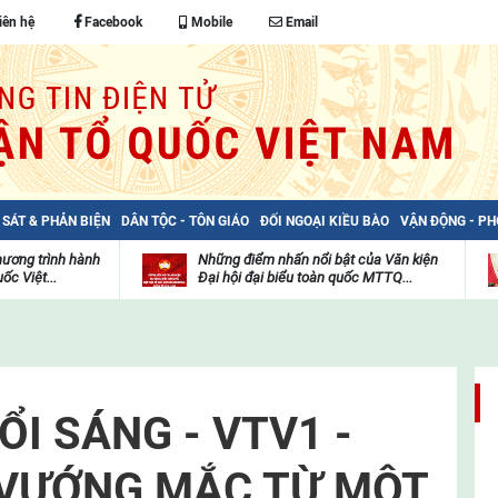
iên hệ
Facebook
Mobile
Email
 SÁT & PHẢN BIỆN
DÂN TỘC - TÔN GIÁO
ĐỐI NGOẠI KIỀU BÀO
VẬN ĐỘNG - P
hương trình hành
Những điểm nhấn nổi bật của Văn kiện
ốc Việt...
Đại hội đại biểu toàn quốc MTTQ...
Thư
H
viện
đ
video
c
m
t
I SÁNG - VTV1 -
- VƯỚNG MẮC TỪ MỘT