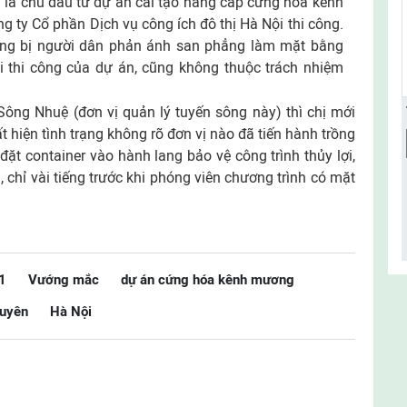
là chủ đầu tư dự án cải tạo nâng cấp cứng hóa kênh
g ty Cổ phần Dịch vụ công ích đô thị Hà Nội thi công.
đang bị người dân phản ánh san phẳng làm mặt bằng
 thi công của dự án, cũng không thuộc trách nhiệm
Sông Nhuệ (đơn vị quản lý tuyến sông này) thì chị mới
ất hiện tình trạng không rõ đơn vị nào đã tiến hành trồng
đặt container vào hành lang bảo vệ công trình thủy lợi,
 chỉ vài tiếng trước khi phóng viên chương trình có mặt
1
Vướng mắc
dự án cứng hóa kênh mương
Xuyên
Hà Nội