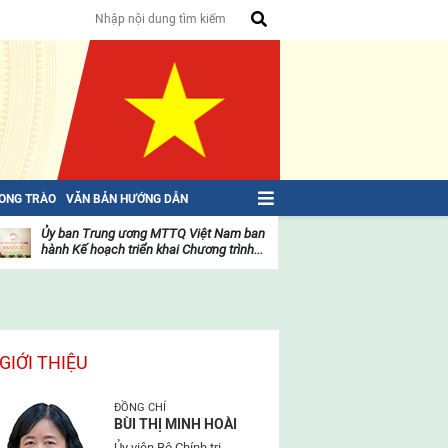
HONG TRÀO
VĂN BẢN HƯỚNG DẪN
Ủy ban Trung ương MTTQ Việt Nam ban
Toàn văn NGHỊ QU
hành Kế hoạch triển khai Chương trình...
toàn quốc Mặt trậ
oạt
Hoạt
ộng
động
ủa
của
ặt
mặt
rận
trận
GIỚI THIỆU
ĐỒNG CHÍ
BÙI THỊ MINH HOÀI
Ủy viên Bộ Chính trị,