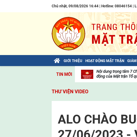
Chủ nhật, 09/08/2026 16:44 | Hotline: 08046154 |
L
GIỚI THIỆU
HOẠT ĐỘNG MẶT TRẬN
GIÁM
Bài viết của Tổng Bí thư Tô Lâm: TIẾN
Nội dung trọng tâm 7 C
TIN MỚI
LÊN! TOÀN THẮNG ẮT VỀ TA!
động của Mặt trận Tổ qu
Thư
viện
THƯ VIỆN VIDEO
video
ALO CHÀO BUỔ
27/06/2023 