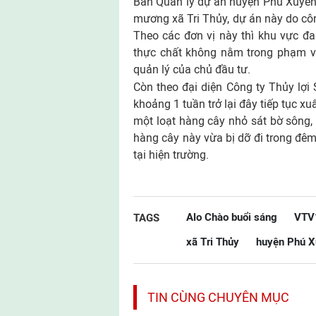
Ban Quản lý dự án huyện Phú Xuyên 
mương xã Tri Thủy, dự án này do côn
Theo các đơn vị này thì khu vực 
thực chất không nằm trong phạm vi
quản lý của chủ đầu tư.
Còn theo đại diện Công ty Thủy lợi 
khoảng 1 tuần trở lại đây tiếp tục xu
một loạt hàng cây nhỏ sát bờ sông, 
hàng cây này vừa bị dỡ đi trong đêm,
tại hiện trường.
Alo Chào buổi sáng
VTV
TAGS
xã Tri Thủy
huyện Phú 
TIN CÙNG CHUYÊN MỤC