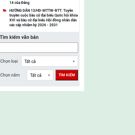
14 của Đảng
UBMTTQ Việt Nam tỉnh Điện Biên
HƯỚNG DẪN 13/HD-MTTW-BTT: Tuyên
truyền cuộc bầu cử đại biểu Quốc hội khóa
UBMTTQ Việt Nam tỉnh Sơn La
XVI và bầu cử đại biểu Hội đồng nhân dân
các cấp nhiệm kỳ 2026 - 2031
UBMTTQ Việt Nam tỉnh Thanh Hóa
Tìm kiếm văn bản
UBMTTQ Việt Nam tỉnh Nghệ An
UBMTTQ Việt Nam tỉnh Hà Tĩnh
UBMTTQ Việt Nam tỉnh Tuyên Quang
Chọn loại
UBMTTQ Việt Nam tỉnh Lào Cai
Chọn năm
TÌM KIẾM
UBMTTQ Việt Nam tỉnh Thái Nguyên
UBMTTQ Việt Nam tỉnh Phú Thọ
UBMTTQ Việt Nam tỉnh Bắc Ninh
UBMTTQ Việt Nam tỉnh Hưng Yên
UBMTTQ Việt Nam tỉnh Ninh Bình
UBMTTQ Việt Nam tỉnh Quảng Trị