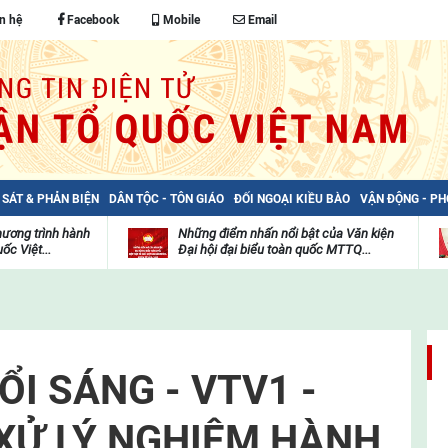
n hệ
Facebook
Mobile
Email
 SÁT & PHẢN BIỆN
DÂN TỘC - TÔN GIÁO
ĐỐI NGOẠI KIỀU BÀO
VẬN ĐỘNG - P
hương trình hành
Những điểm nhấn nổi bật của Văn kiện
ốc Việt...
Đại hội đại biểu toàn quốc MTTQ...
Thư
H
viện
đ
video
c
m
t
I SÁNG - VTV1 -
 XỬ LÝ NGHIÊM HÀNH