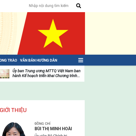
HONG TRÀO
VĂN BẢN HƯỚNG DẪN
Ủy ban Trung ương MTTQ Việt Nam ban
Toàn văn NGHỊ QU
hành Kế hoạch triển khai Chương trình...
toàn quốc Mặt trậ
oạt
Hoạt
ộng
động
ủa
của
ặt
mặt
rận
trận
GIỚI THIỆU
ĐỒNG CHÍ
BÙI THỊ MINH HOÀI
Ủy viên Bộ Chính trị,