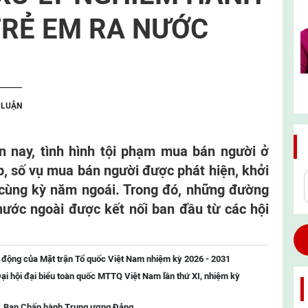
TRẺ EM RA NƯỚC
 LUẬN
n nay, tình hình tội phạm mua bán người ở
p, số vụ mua bán người được phát hiện, khởi
 cùng kỳ năm ngoái. Trong đó, những đường
nước ngoài được kết nối ban đầu từ các hội
 động của Mặt trận Tổ quốc Việt Nam nhiệm kỳ 2026 - 2031
ại hội đại biểu toàn quốc MTTQ Việt Nam lần thứ XI, nhiệm kỳ
 ba, Ban Chấp hành Trung ương Đảng