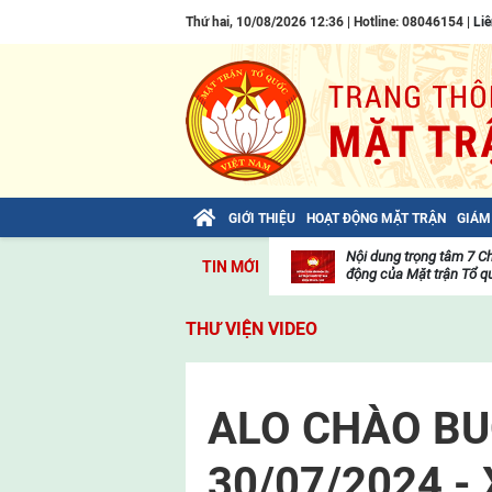
Thứ hai, 10/08/2026 12:36 | Hotline: 08046154 |
Liê
GIỚI THIỆU
HOẠT ĐỘNG MẶT TRẬN
GIÁM
Bài viết của Tổng Bí thư Tô Lâm: TIẾN
Nội dung trọng tâm 7 C
TIN MỚI
LÊN! TOÀN THẮNG ẮT VỀ TA!
động của Mặt trận Tổ qu
Thư
viện
THƯ VIỆN VIDEO
video
ALO CHÀO BUỔ
30/07/2024 -