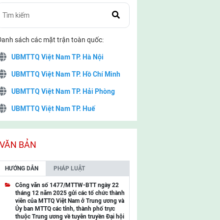
Danh sách các mặt trận toàn quốc:
UBMTTQ Việt Nam TP. Hà Nội
UBMTTQ Việt Nam TP. Hồ Chí Minh
UBMTTQ Việt Nam TP. Hải Phòng
UBMTTQ Việt Nam TP. Huế
UBMTTQ Việt Nam TP. Đà Nẵng
UBMTTQ Việt Nam TP. Cần Thơ
VĂN BẢN
UBMTTQ Việt Nam tỉnh Quảng Ninh
HƯỚNG DẪN
PHÁP LUẬT
UBMTTQ Việt Nam tỉnh Cao Bằng
Công văn số 1477/MTTW-BTT ngày 22
tháng 12 năm 2025 gửi các tổ chức thành
UBMTTQ Việt Nam tỉnh Lạng Sơn
viên của MTTQ Việt Nam ở Trung ương và
Ủy ban MTTQ các tỉnh, thành phố trực
UBMTTQ Việt Nam tỉnh Lai Châu
thuộc Trung ương về tuyên truyền Đại hội