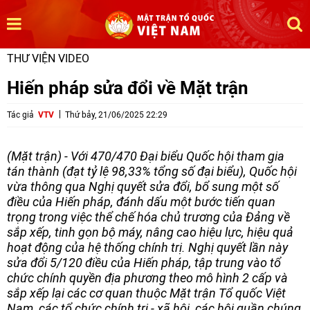
THƯ VIỆN VIDEO
Hiến pháp sửa đổi về Mặt trận
Tác giả
VTV
Thứ bảy, 21/06/2025 22:29
(Mặt trận) - Với 470/470 Đại biểu Quốc hội tham gia
tán thành (đạt tỷ lệ 98,33% tổng số đại biểu), Quốc hội
vừa thông qua Nghị quyết sửa đổi, bổ sung một số
điều của Hiến pháp, đánh dấu một bước tiến quan
trọng trong việc thể chế hóa chủ trương của Đảng về
sắp xếp, tinh gọn bộ máy, nâng cao hiệu lực, hiệu quả
hoạt động của hệ thống chính trị. Nghị quyết lần này
sửa đổi 5/120 điều của Hiến pháp, tập trung vào tổ
chức chính quyền địa phương theo mô hình 2 cấp và
sắp xếp lại các cơ quan thuộc Mặt trận Tổ quốc Việt
Nam, các tổ chức chính trị - xã hội, các hội quần chúng