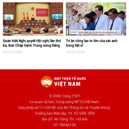
Quán triệt Nghị quyết Hội nghị lần thứ
Tri ân công lao to lớn của các anh
ba, Ban Chấp hành Trung ương Đảng
hùng liệt sĩ
29/07/2026
27/07/2026
© 2008 Trang TTĐT
Cơ quan Uỷ ban Trung ương MTTQ Việt Nam.
Giấy phép số:111/GP-BC của Bộ Thông tin và Truyền thông.
Trưởng ban Biên tập: TS. VŨ VĂN TIẾN
Địa chỉ: 46 Tràng Thi - Hà Nội
ĐT: 08046154