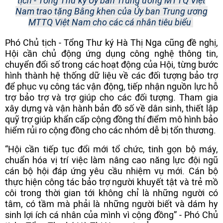
tịch - Tổng Thư ký Ủy ban Trung ương MTTQ Việt
Nam trao tặng Bằng khen của Ủy ban Trung ương
MTTQ Việt Nam cho các cá nhân tiêu biểu
Phó Chủ tịch - Tổng Thư ký Hà Thị Nga cũng đề nghị,
Hội cần chủ động ứng dụng công nghệ thông tin,
chuyển đổi số trong các hoạt động của Hội, từng bước
hình thành hệ thống dữ liệu về các đối tượng bảo trợ
để phục vụ công tác vận động, tiếp nhận nguồn lực hỗ
trợ bảo trợ và trợ giúp cho các đối tượng. Tham gia
xây dựng và vận hành bản đồ số về dân sinh, thiết lập
quỹ trợ giúp khẩn cấp cộng đồng thí điểm mô hình bảo
hiểm rủi ro cộng đồng cho các nhóm dễ bị tổn thương.
“Hội cần tiếp tục đổi mới tổ chức, tinh gọn bộ máy,
chuẩn hóa vị trí việc làm nâng cao năng lực đội ngũ
cán bộ hội đáp ứng yêu cầu nhiệm vụ mới. Cán bộ
thực hiện công tác bảo trợ người khuyết tật và trẻ mồ
côi trong thời gian tới không chỉ là những người có
tâm, có tầm mà phải là những người biết và dám hy
sinh lợi ích cá nhân của mình vì cộng đồng” - Phó Chủ