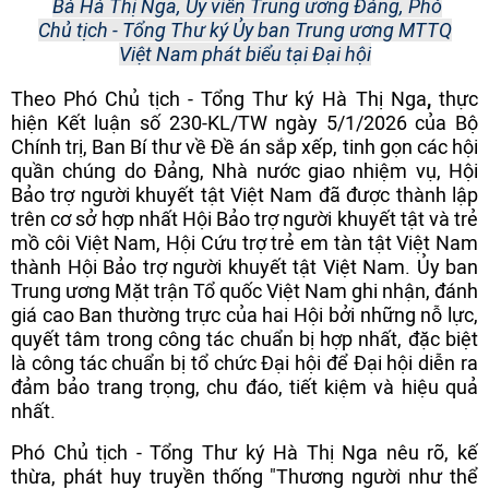
Bà Hà Thị Nga, Ủy viên Trung ương Đảng, Phó
Chủ tịch - Tổng Thư ký Ủy ban Trung ương MTTQ
Việt Nam phát biểu tại Đại hội
Theo Phó Chủ tịch - Tổng Thư ký Hà Thị Nga
,
thực
hiện Kết luận số 230-KL/TW ngày 5/1/2026 của Bộ
Chính trị, Ban Bí thư về Đề án sắp xếp, tinh gọn các hội
quần chúng do Đảng, Nhà nước giao nhiệm vụ, Hội
Bảo trợ người khuyết tật Việt Nam đã được thành lập
trên cơ sở hợp nhất Hội Bảo trợ người khuyết tật và trẻ
mồ côi Việt Nam, Hội Cứu trợ trẻ em tàn tật Việt Nam
thành Hội Bảo trợ người khuyết tật Việt Nam. Ủy ban
Trung ương Mặt trận Tổ quốc Việt Nam ghi nhận, đánh
giá cao Ban thường trực của hai Hội bởi những nỗ lực,
quyết tâm trong công tác chuẩn bị hợp nhất, đặc biệt
là công tác chuẩn bị tổ chức Đại hội để Đại hội diễn ra
đảm bảo trang trọng, chu đáo, tiết kiệm và hiệu quả
nhất.
Phó Chủ tịch - Tổng Thư ký Hà Thị Nga nêu rõ, kế
thừa, phát huy truyền thống "Thương người như thể