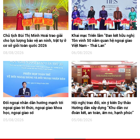
Chủ tịch Bùi Thị Minh Hoài trao giải
Khai mạc Triển lãm “Đan kết hữu nghị:
cho lực lượng bảo vệ an ninh, trật tự ở
Tôn vinh 50 năm quan hệ ngoại giao
cơ sở giỏi toàn quốc 2026
Việt Nam - Thái Lan“
08/08/2026
06/08/2026
Đối ngoại nhân dân hướng mạnh tới
Hội nghị trao đổi, xin ý kiến Dự thảo
ngoại giao tri thức, ngoại giao khoa
Hướng dẫn xây dựng “Khu dân cư
học, ngoại giao số
đoàn kết, an toàn, ấm no, hạnh phúc“
05/08/2026
05/08/2026