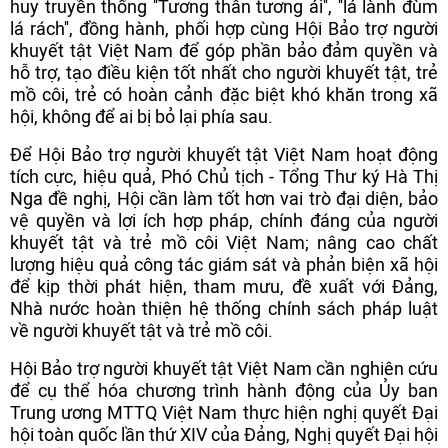
huy truyền thống ''Tương thân tương ái'', ''lá lành đùm
lá rách'', đồng hành, phối hợp cùng Hội Bảo trợ người
khuyết tật Việt Nam để góp phần bảo đảm quyền và
hỗ trợ, tạo điều kiện tốt nhất cho người khuyết tật, trẻ
mồ côi, trẻ có hoàn cảnh đặc biệt khó khăn trong xã
hội, không để ai bị bỏ lại phía sau.
Để Hội Bảo trợ người khuyết tật Việt Nam hoạt động
tích cực, hiệu quả, Phó Chủ tịch - Tổng Thư ký Hà Thị
Nga đề nghị, Hội cần làm tốt hơn vai trò đại diện, bảo
vệ quyền và lợi ích hợp pháp, chính đáng của người
khuyết tật và trẻ mồ côi Việt Nam; nâng cao chất
lượng hiệu quả công tác giám sát và phản biện xã hội
để kịp thời phát hiện, tham mưu, đề xuất với Đảng,
Nhà nước hoàn thiện hệ thống chính sách pháp luật
về người khuyết tật và trẻ mồ côi.
Hội Bảo trợ người khuyết tật Việt Nam cần nghiên cứu
để cụ thể hóa chương trình hành động của Ủy ban
Trung ương MTTQ Việt Nam thực hiện nghị quyết Đại
hội toàn quốc lần thứ XIV của Đảng, Nghị quyết Đại hội