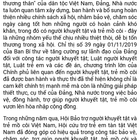
thương thân" của dân tộc Việt Nam, Đảng, Nhà nước
ta luôn quan tâm xây dựng, ban hành và bổ sung hoàn
thiện nhiều chính sách xã hội, nhằm bảo vệ, chăm sóc
ngày càng tốt hơn những người có hoàn cảnh khó
khăn, trong đó có người khuyết tật và trẻ mồ côi - đây
là những nhóm yếu thế chịu nhiều thiệt thòi, dễ bị tổn
thương trong xã hội. Chỉ thị số 39 ngày 01/11/2019
của Ban Bí thư về tăng cường sự lãnh đạo của Đảng
đối với công tác người khuyết tật; Luật người khuyết
tật, Luật trẻ em và các đề án, chương trình lớn của
Chính phủ liên quan đến người khuyết tật, trẻ mồ côi
đã được ban hành và thực thi đã thể hiện không chỉ là
cam kết chính trị mạnh mẽ mà còn là những giải pháp
thiết thực, cụ thể của Đảng, Nhà nước trong việc bảo
vệ, đồng hành, trợ giúp người khuyết tật, trẻ mồ côi
vươn lên hòa nhập cộng đồng.
Trong những năm qua, Hội Bảo trợ người khuyết tật và
trẻ mồ côi Việt Nam, Hội cứu trợ trẻ em tàn tật Việt
Nam đã đóng góp có hiệu quả trong công tác bảo vệ,
chăm sóc, trợ giúp người khuyết tật, trẻ mồ côi và