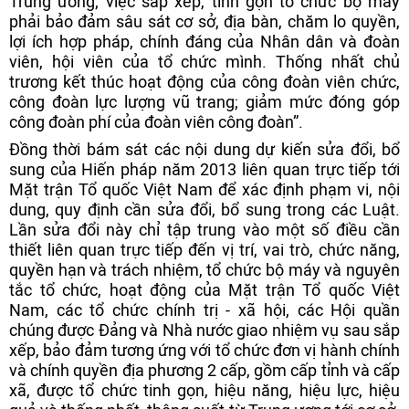
Trung ương; việc sắp xếp, tinh gọn tổ chức bộ máy
phải bảo đảm sâu sát cơ sở, địa bàn, chăm lo quyền,
lợi ích hợp pháp, chính đáng của Nhân dân và đoàn
viên, hội viên của tổ chức mình. Thống nhất chủ
trương kết thúc hoạt động của công đoàn viên chức,
công đoàn lực lượng vũ trang; giảm mức đóng góp
công đoàn phí của đoàn viên công đoàn”.
Đồng thời bám sát các nội dung dự kiến sửa đổi, bổ
sung của Hiến pháp năm 2013 liên quan trực tiếp tới
Mặt trận Tổ quốc Việt Nam để xác định phạm vi, nội
dung, quy định cần sửa đổi, bổ sung trong các Luật.
Lần sửa đổi này chỉ tập trung vào một số điều cần
thiết liên quan trực tiếp đến vị trí, vai trò, chức năng,
quyền hạn và trách nhiệm, tổ chức bộ máy và nguyên
tắc tổ chức, hoạt động của Mặt trận Tổ quốc Việt
Nam, các tổ chức chính trị - xã hội, các Hội quần
chúng được Đảng và Nhà nước giao nhiệm vụ sau sắp
xếp, bảo đảm tương ứng với tổ chức đơn vị hành chính
và chính quyền địa phương 2 cấp, gồm cấp tỉnh và cấp
xã, được tổ chức tinh gọn, hiệu năng, hiệu lực, hiệu