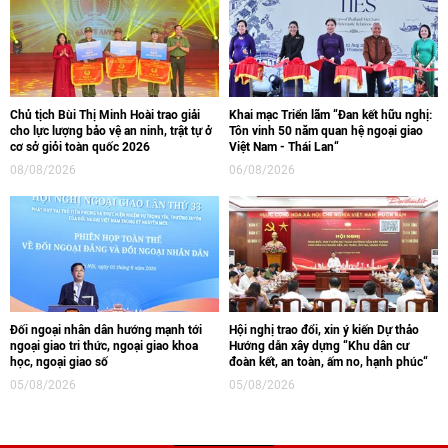
Chủ tịch Bùi Thị Minh Hoài trao giải
Khai mạc Triển lãm “Đan kết hữu nghị:
cho lực lượng bảo vệ an ninh, trật tự ở
Tôn vinh 50 năm quan hệ ngoại giao
cơ sở giỏi toàn quốc 2026
Việt Nam - Thái Lan“
08/08/2026
06/08/2026
Đối ngoại nhân dân hướng mạnh tới
Hội nghị trao đổi, xin ý kiến Dự thảo
ngoại giao tri thức, ngoại giao khoa
Hướng dẫn xây dựng “Khu dân cư
học, ngoại giao số
đoàn kết, an toàn, ấm no, hạnh phúc“
05/08/2026
05/08/2026