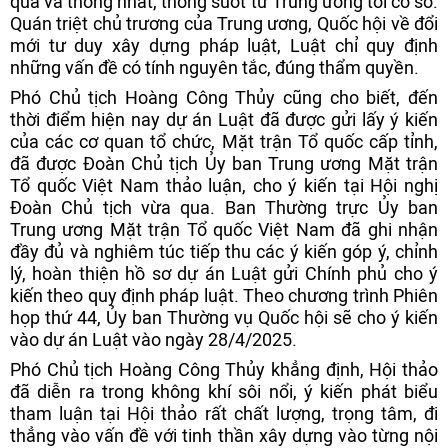
quả và thống nhất, thông suốt từ Trung ương tới cơ sở.
Quán triệt chủ trương của Trung ương, Quốc hội về đổi
mới tư duy xây dựng pháp luật, Luật chỉ quy định
những vấn đề có tính nguyên tắc, đúng thẩm quyền.
Phó Chủ tịch Hoàng Công Thủy cũng cho biết, đến
thời điểm hiện nay dự án Luật đã được gửi lấy ý kiến
của các cơ quan tổ chức, Mặt trận Tổ quốc cấp tỉnh,
đã được Đoàn Chủ tịch Ủy ban Trung ương Mặt trận
Tổ quốc Việt Nam thảo luận, cho ý kiến tại Hội nghị
Đoàn Chủ tịch vừa qua. Ban Thường trực Ủy ban
Trung ương Mặt trận Tổ quốc Việt Nam đã ghi nhận
đầy đủ và nghiêm túc tiếp thu các ý kiến góp ý, chỉnh
lý, hoàn thiện hồ sơ dự án Luật gửi Chính phủ cho ý
kiến theo quy định pháp luật. Theo chương trình Phiên
họp thứ 44, Ủy ban Thường vụ Quốc hội sẽ cho ý kiến
vào dự án Luật vào ngày 28/4/2025.
Phó Chủ tịch Hoàng Công Thủy khẳng định, Hội thảo
đã diễn ra trong không khí sôi nổi, ý kiến phát biểu
tham luận tại Hội thảo rất chất lượng, trọng tâm, đi
thẳng vào vấn đề với tinh thần xây dựng vào từng nội