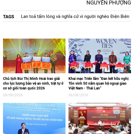
NGUYỄN PHƯỢNG
Lan toả tấm lòng và nghĩa cử vì người nghèo Điện Biên
TAGS
Chủ tịch Bùi Thị Minh Hoài trao giải
Khai mạc Triển lãm “Đan kết hữu nghị:
cho lực lượng bảo vệ an ninh, trật tự ở
Tôn vinh 50 năm quan hệ ngoại giao
cơ sở giỏi toàn quốc 2026
Việt Nam - Thái Lan“
08/08/2026
06/08/2026