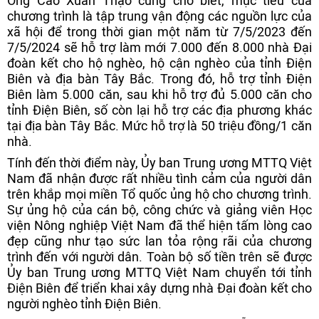
Ông Cao Xuân Thạo cũng cho biết, mục tiêu của
chương trình là tập trung vận động các nguồn lực của
xã hội để trong thời gian một năm từ 7/5/2023 đến
7/5/2024 sẽ hỗ trợ làm mới 7.000 đến 8.000 nhà Đại
đoàn kết cho hộ nghèo, hộ cận nghèo của tỉnh Điện
Biên và địa bàn Tây Bắc. Trong đó, hỗ trợ tỉnh Điện
Biên làm 5.000 căn, sau khi hỗ trợ đủ 5.000 căn cho
tỉnh Điện Biên, số còn lại hỗ trợ các địa phương khác
tại địa bàn Tây Bắc. Mức hỗ trợ là 50 triệu đồng/1 căn
nhà.
Tính đến thời điểm này, Ủy ban Trung ương MTTQ Việt
Nam đã nhận được rất nhiều tình cảm của người dân
trên khắp mọi miền Tổ quốc ủng hộ cho chương trình.
Sự ủng hộ của cán bộ, công chức và giảng viên Học
viện Nông nghiệp Việt Nam đã thể hiện tấm lòng cao
đẹp cũng như tạo sức lan tỏa rộng rãi của chương
trình đến với người dân. Toàn bộ số tiền trên sẽ được
Ủy ban Trung ương MTTQ Việt Nam chuyển tới tỉnh
Điện Biên để triển khai xây dựng nhà Đại đoàn kết cho
người nghèo tỉnh Điện Biên.