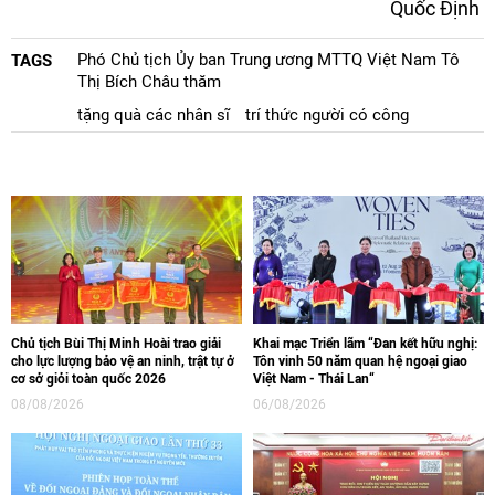
Quốc Định
Phó Chủ tịch Ủy ban Trung ương MTTQ Việt Nam Tô
TAGS
Thị Bích Châu thăm
tặng quà các nhân sĩ
trí thức người có công
Chủ tịch Bùi Thị Minh Hoài trao giải
Khai mạc Triển lãm “Đan kết hữu nghị:
cho lực lượng bảo vệ an ninh, trật tự ở
Tôn vinh 50 năm quan hệ ngoại giao
cơ sở giỏi toàn quốc 2026
Việt Nam - Thái Lan“
08/08/2026
06/08/2026