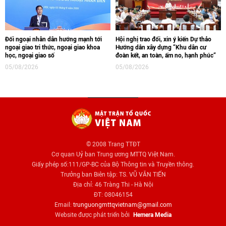
Đối ngoại nhân dân hướng mạnh tới
Hội nghị trao đổi, xin ý kiến Dự thảo
ngoại giao tri thức, ngoại giao khoa
Hướng dẫn xây dựng “Khu dân cư
học, ngoại giao số
đoàn kết, an toàn, ấm no, hạnh phúc“
05/08/2026
05/08/2026
© 2008 Trang TTĐT
Cơ quan Uỷ ban Trung ương MTTQ Việt Nam.
Giấy phép số:111/GP-BC của Bộ Thông tin và Truyền thông.
Trưởng ban Biên tập: TS. VŨ VĂN TIẾN
Địa chỉ: 46 Tràng Thi - Hà Nội
ĐT: 08046154
Email:
trunguongmttqvietnam@gmail.com
Website được phát triển bởi
Hemera Media