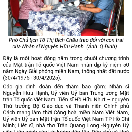
Phó Chủ tịch Tô Thị Bích Châu trao đổi với con trai
của Nhân sĩ Nguyễn Hữu Hạnh. (Ảnh: Q.Định).
Đây là một hoạt động nằm trong chuỗi chương trình
của Mặt trận Tổ quốc Việt Nam nhân dịp kỷ niệm 50
năm Ngày Giải phóng miền Nam, thống nhất đất nước
(30/4/1975 - 30/4/2025).
Các gia đình đoàn đến thăm bao gồm: Nhân sĩ
Nguyễn Hữu Hạnh, Uỷ viên Uỷ ban Trung ương Mặt
trận Tổ quốc Việt Nam; Tiến sĩ Hồ Hữu Nhựt – nguyên
Thứ trưởng Bộ Giáo dục và Thanh niên Chính phủ
Cách mạng lâm thời Cộng hoà miền Nam Việt Nam,
Uỷ viên Uỷ ban Mặt trận Tổ quốc Việt Nam TP Hồ Chí
Minh; Liệt sĩ, nhà thơ Trần Quang Long -Nguyên Uỷ
viên Liên minh các lực lượng dân tộc, Dân chủ và Hoà