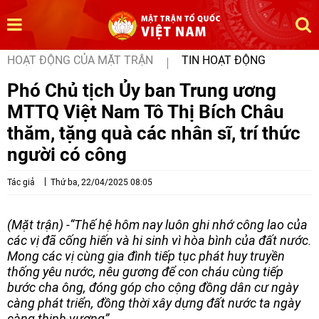
HOẠT ĐỘNG CỦA MẶT TRẬN
TIN HOẠT ĐỘNG
Phó Chủ tịch Ủy ban Trung ương
MTTQ Việt Nam Tô Thị Bích Châu
thăm, tặng quà các nhân sĩ, trí thức
người có công
Tác giả
Thứ ba, 22/04/2025 08:05
(Mặt trận) -“Thế hệ hôm nay luôn ghi nhớ công lao của
các vị đã cống hiến và hi sinh vì hòa bình của đất nước.
Mong các vị cùng gia đình tiếp tục phát huy truyền
thống yêu nước, nêu gương để con cháu cùng tiếp
bước cha ông, đóng góp cho cộng đồng dân cư ngày
càng phát triển, đồng thời xây dựng đất nước ta ngày
càng thịnh vượng”.