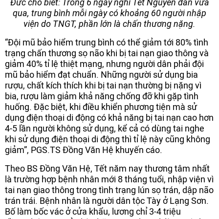
Đức cho biết: Trong 6 ngày nghỉ Tết Nguyên đán vừa
qua, trung bình mỗi ngày có khoảng 60 người nhập
viện do TNGT, phần lớn là chấn thương nặng.
“Đội mũ bảo hiểm trung bình có thể giảm tới 80% tình
trạng chấn thương sọ não khi bị tai nạn giao thông và
giảm 40% tỉ lệ thiệt mạng, nhưng người dân phải đội
mũ bảo hiểm đạt chuẩn. Những người sử dụng bia
rượu, chất kích thích khi bị tai nạn thường bị nặng vì
bia, rượu làm giảm khả năng chống đỡ khi gặp tình
huống. Đặc biệt, khi điều khiển phương tiện mà sử
dụng điện thoại di động có khả năng bị tai nạn cao hơn
4-5 lần người không sử dụng, kể cả có dùng tai nghe
khi sử dụng điện thoại di động thì tỉ lệ này cũng không
giảm”, PGS.TS Đồng Văn Hệ khuyến cáo.
Theo BS Đồng Văn Hệ, Tết năm nay thương tâm nhất
là trường hợp bệnh nhân mới 8 tháng tuổi, nhập viện vì
tai nạn giao thông trong tình trạng lún sọ trán, dập não
trán trái. Bệnh nhân là người dân tộc Tày ở Lạng Sơn.
Bố làm bốc vác ở cửa khẩu, lương chỉ 3-4 triệu