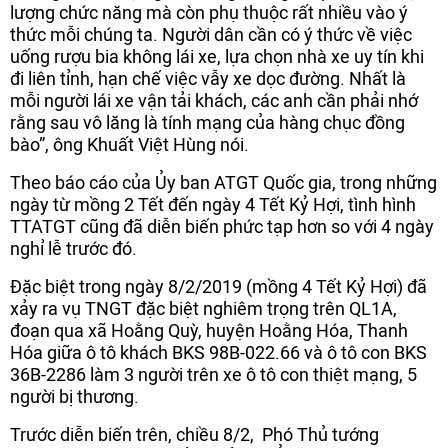
lượng chức năng mà còn phụ thuộc rất nhiều vào ý
thức mỗi chúng ta. Người dân cần có ý thức về việc
uống rượu bia không lái xe, lựa chọn nhà xe uy tín khi
đi liên tỉnh, hạn chế việc vẫy xe dọc đường. Nhất là
mỗi người lái xe vận tải khách, các anh cần phải nhớ
rằng sau vô lăng là tính mạng của hàng chục đồng
bào”, ông Khuất Việt Hùng nói.
Theo báo cáo của Ủy ban ATGT Quốc gia, trong những
ngày từ mồng 2 Tết đến ngày 4 Tết Kỷ Hợi, tình hình
TTATGT cũng đã diễn biến phức tạp hơn so với 4 ngày
nghỉ lễ trước đó.
Đặc biệt trong ngày 8/2/2019 (mồng 4 Tết Kỷ Hợi) đã
xảy ra vụ TNGT đặc biệt nghiêm trọng trên QL1A,
đoạn qua xã Hoằng Quỳ, huyện Hoằng Hóa, Thanh
Hóa giữa ô tô khách BKS 98B-022.66 và ô tô con BKS
36B-2286 làm 3 người trên xe ô tô con thiệt mạng, 5
người bị thương.
Trước diễn biến trên, chiều 8/2, Phó Thủ tướng