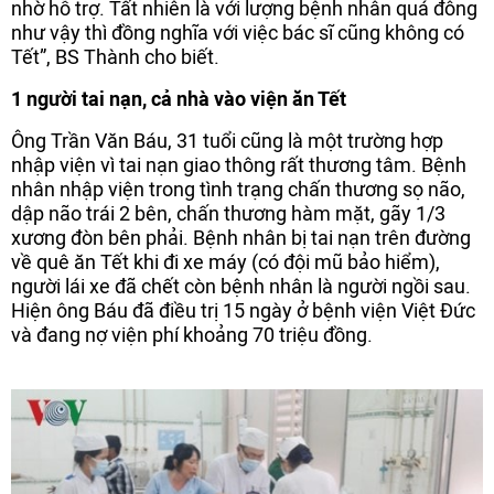
nhờ hỗ trợ. Tất nhiên là với lượng bệnh nhân quá đông
như vậy thì đồng nghĩa với việc bác sĩ cũng không có
Tết”, BS Thành cho biết.
1 người tai nạn, cả nhà vào viện ăn Tết
Ông Trần Văn Báu, 31 tuổi cũng là một trường hợp
nhập viện vì tai nạn giao thông rất thương tâm. Bệnh
nhân nhập viện trong tình trạng chấn thương sọ não,
dập não trái 2 bên, chấn thương hàm mặt, gãy 1/3
xương đòn bên phải. Bệnh nhân bị tai nạn trên đường
về quê ăn Tết khi đi xe máy (có đội mũ bảo hiểm),
người lái xe đã chết còn bệnh nhân là người ngồi sau.
Hiện ông Báu đã điều trị 15 ngày ở bệnh viện Việt Đức
và đang nợ viện phí khoảng 70 triệu đồng.