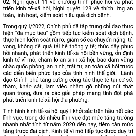
02, Nghị quyết 11 về chương trình phục hồi và phát
triển kinh tế-xã hội, Nghị quyết 128 về thích ứng an
toàn, linh hoạt, kiểm soát hiệu quả dịch bệnh.
Trong quý I/2022, Chính phủ đã tập trung chỉ đạo thực
hiện "đa mục tiêu" gồm tiếp tục kiểm soát dịch bệnh,
thực hiện kiểm soát rủi ro, giảm số ca chuyển nặng, tử
vong, không để quá tải hệ thống y tế; thúc đẩy phục
hồi nhanh, phát triển kinh tế-xã hội bền vững, ổn định
kinh tế vĩ mô, chăm lo an sinh xã hội; bảo đảm vững
chắc quốc phòng, an ninh, trật tự, an toàn xã hội trước
các diễn biến phức tạp của tình hình thế giới… Lãnh
đạo Chính phủ tăng cường công tác thực tế tại cơ sở,
thăm, khảo sát, làm việc nhằm gỡ những nút thắt
quan trọng, đưa ra các giải pháp mang tính đột phá
phát triển kinh tế-xã hội địa phương.
Tình hình kinh tế-xã hội quý I khởi sắc trên hầu hết các
lĩnh vực, trong đó nhiều lĩnh vực đạt mức tăng trưởng
nhanh nhất tính từ năm 2020 đến nay, tiệm cận mức
tăng trước đại dịch. Kinh tế vĩ mô tiếp tục được duy trì