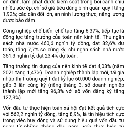
ổn định; lạm phát được kiểm soát trong bối cảnh chịu
nhiều sức ép, chỉ số giá tiêu dùng bình quân quý I tăng
1,92%; các cân đối lớn, an ninh lương thực, năng lượng
được bảo đảm.
Công nghiệp chế biến, chế tạo tăng 6,37%, tiếp tục là
động lực tăng trưởng của toàn nền kinh tế. Thu ngân
sách nhà nước 460,6 nghìn tỷ đồng, đạt 32,6% dự
toán, tăng 7,7% so cùng kỳ; chi ngân sách nhà nước
351,3 nghìn tỷ, đạt 23,4% dự toán.
Tăng trưởng tín dụng của nền kinh tế đạt 4,03% (năm
2021 tăng 1,47%). Doanh nghiệp thành lập mới, tái gia
nhập thị trường quý I đạt kỷ lục 60.000 doanh nghiệp,
gấp 3 lần cùng kỳ (riêng tháng 3, số doanh nghiêp
thành lập mới tăng 96,3% với số vốn đăng ký tăng
127,3%).
Vốn đầu tư thực hiện toàn xã hội đạt kết quả tích cực
với 562,2 nghìn tỷ đồng, tăng 8,9%, là tín hiệu tích cực
trong việc huy động và sử dụng hiệu quả vốn đầu tư
ngay từ những tháng đầu năm. Vốn thực hiện từ