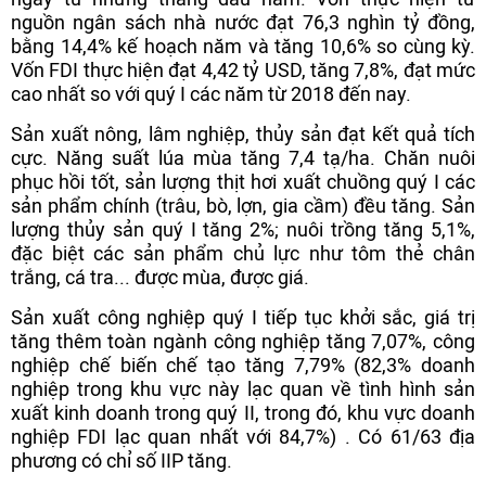
nguồn ngân sách nhà nước đạt 76,3 nghìn tỷ đồng,
bằng 14,4% kế hoạch năm và tăng 10,6% so cùng kỳ.
Vốn FDI thực hiện đạt 4,42 tỷ USD, tăng 7,8%, đạt mức
cao nhất so với quý I các năm từ 2018 đến nay.
Sản xuất nông, lâm nghiệp, thủy sản đạt kết quả tích
cực. Năng suất lúa mùa tăng 7,4 tạ/ha. Chăn nuôi
phục hồi tốt, sản lượng thịt hơi xuất chuồng quý I các
sản phẩm chính (trâu, bò, lợn, gia cầm) đều tăng. Sản
lượng thủy sản quý I tăng 2%; nuôi trồng tăng 5,1%,
đặc biệt các sản phẩm chủ lực như tôm thẻ chân
trắng, cá tra... được mùa, được giá.
Sản xuất công nghiệp quý I tiếp tục khởi sắc, giá trị
tăng thêm toàn ngành công nghiệp tăng 7,07%, công
nghiệp chế biến chế tạo tăng 7,79% (82,3% doanh
nghiệp trong khu vực này lạc quan về tình hình sản
xuất kinh doanh trong quý II, trong đó, khu vực doanh
nghiệp FDI lạc quan nhất với 84,7%) . Có 61/63 địa
phương có chỉ số IIP tăng.