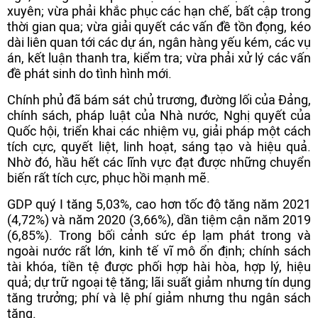
xuyên; vừa phải khắc phục các hạn chế, bất cập trong
thời gian qua; vừa giải quyết các vấn đề tồn đọng, kéo
dài liên quan tới các dự án, ngân hàng yếu kém, các vụ
án, kết luận thanh tra, kiểm tra; vừa phải xử lý các vấn
đề phát sinh do tình hình mới.
Chính phủ đã bám sát chủ trương, đường lối của Đảng,
chính sách, pháp luật của Nhà nước, Nghị quyết của
Quốc hội, triển khai các nhiệm vụ, giải pháp một cách
tích cực, quyết liệt, linh hoạt, sáng tạo và hiệu quả.
Nhờ đó, hầu hết các lĩnh vực đạt được những chuyển
biến rất tích cực, phục hồi mạnh mẽ.
GDP quý I tăng 5,03%, cao hơn tốc độ tăng năm 2021
(4,72%) và năm 2020 (3,66%), dần tiệm cận năm 2019
(6,85%). Trong bối cảnh sức ép lạm phát trong và
ngoài nước rất lớn, kinh tế vĩ mô ổn định; chính sách
tài khóa, tiền tệ được phối hợp hài hòa, hợp lý, hiệu
quả; dự trữ ngoại tệ tăng; lãi suất giảm nhưng tín dụng
tăng trưởng; phí và lệ phí giảm nhưng thu ngân sách
tăng.