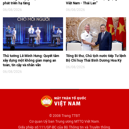
phát triển hạ tầng
Việt Nam - Thái Lan“
06/08/2026
06/08/2026
Thủ tướng Lê Minh Hưng: Quyết tâm
Tổng Bí thư, Chủ tịch nước tiếp Tư lệnh
xây dựng một không gian mạng an
Bộ Chỉ huy Thái Bình Dương Hoa Kỳ
toàn, tin cậy và nhân văn
06/08/2026
06/08/2026
© 2008 Trang TTĐT
Cơ quan Uỷ ban Trung ương MTTQ Việt Nam.
Giấy phép số:111/GP-BC của Bộ Thông tin và Truyền thông.