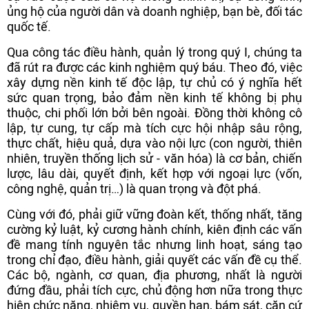
ủng hộ của người dân và doanh nghiệp, bạn bè, đối tác
quốc tế.
Qua công tác điều hành, quản lý trong quý I, chúng ta
đã rút ra được các kinh nghiệm quý báu. Theo đó, việc
xây dựng nền kinh tế độc lập, tự chủ có ý nghĩa hết
sức quan trọng, bảo đảm nền kinh tế không bị phụ
thuộc, chi phối lớn bởi bên ngoài. Đồng thời không cô
lập, tự cung, tự cấp mà tích cực hội nhập sâu rộng,
thực chất, hiệu quả, dựa vào nội lực (con người, thiên
nhiên, truyền thống lịch sử - văn hóa) là cơ bản, chiến
lược, lâu dài, quyết định, kết hợp với ngoại lực (vốn,
công nghệ, quản trị…) là quan trọng và đột phá.
Cùng với đó, phải giữ vững đoàn kết, thống nhất, tăng
cường kỷ luật, kỷ cương hành chính, kiên định các vấn
đề mang tính nguyên tắc nhưng linh hoạt, sáng tạo
trong chỉ đạo, điều hành, giải quyết các vấn đề cụ thể.
Các bộ, ngành, cơ quan, địa phương, nhất là người
đứng đầu, phải tích cực, chủ động hơn nữa trong thực
hiện chức năng, nhiệm vụ, quyền hạn, bám sát, căn cứ