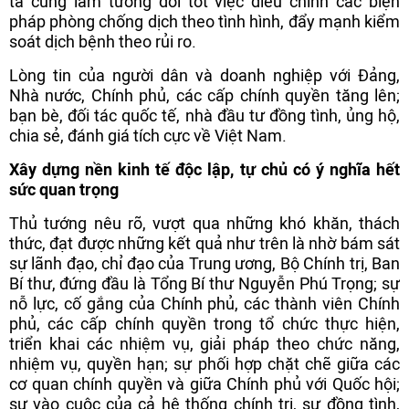
ta cũng làm tương đối tốt việc điều chỉnh các biện
pháp phòng chống dịch theo tình hình, đẩy mạnh kiểm
soát dịch bệnh theo rủi ro.
Lòng tin của người dân và doanh nghiệp với Đảng,
Nhà nước, Chính phủ, các cấp chính quyền tăng lên;
bạn bè, đối tác quốc tế, nhà đầu tư đồng tình, ủng hộ,
chia sẻ, đánh giá tích cực về Việt Nam.
Xây dựng nền kinh tế độc lập, tự chủ có ý nghĩa hết
sức quan trọng
Thủ tướng nêu rõ, vượt qua những khó khăn, thách
thức, đạt được những kết quả như trên là nhờ bám sát
sự lãnh đạo, chỉ đạo của Trung ương, Bộ Chính trị, Ban
Bí thư, đứng đầu là Tổng Bí thư Nguyễn Phú Trọng; sự
nỗ lực, cố gắng của Chính phủ, các thành viên Chính
phủ, các cấp chính quyền trong tổ chức thực hiện,
triển khai các nhiệm vụ, giải pháp theo chức năng,
nhiệm vụ, quyền hạn; sự phối hợp chặt chẽ giữa các
cơ quan chính quyền và giữa Chính phủ với Quốc hội;
sự vào cuộc của cả hệ thống chính trị, sự đồng tình,