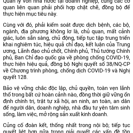
Quản lý vốn nhà nước tại doanh nghiệp, cùng các cơ
quan liên quan phải phối hợp chặt chẽ, đồng bộ để
thực hiện mục tiêu này.
Cùng với đó, phải kiểm soát được dịch bệnh, các bộ,
ngành, địa phương không lơ là, chủ quan, mất cảnh
giác, luôn sẵn sàng, chủ động, tiếp tục tập trung triển
khai nghiêm túc, hiệu quả chỉ đạo, kết luận của Trung
ương, Lãnh đạo chủ chốt, Chính phủ, Thủ tướng Chính
phủ, Ban Chỉ đạo quốc gia về phòng chống COVID-19,
thực hiện hiệu quả, đồng bộ Nghị quyết số 38/NQ-CP
về Chương trình phòng, chống dịch COVID-19 và Nghị
quyết 128.
Bảo vệ vững chắc độc lập, chủ quyền, toàn vẹn lãnh
thổ trong bất cứ hoàn cảnh nào, đồng thời giữ vững ổn
định chính trị, trật tự xã hội, an ninh, an toàn, an dân
để người dân, doanh nghiệp, nhà đầu tư yên tâm sinh
sống, làm việc, mở rộng sản xuất kinh doanh.
Củng cố đoàn kết, thống nhất trong nội bộ; tiếp tục
quyết liệt hơn nữa trong giải quyết các vấn đề tồn