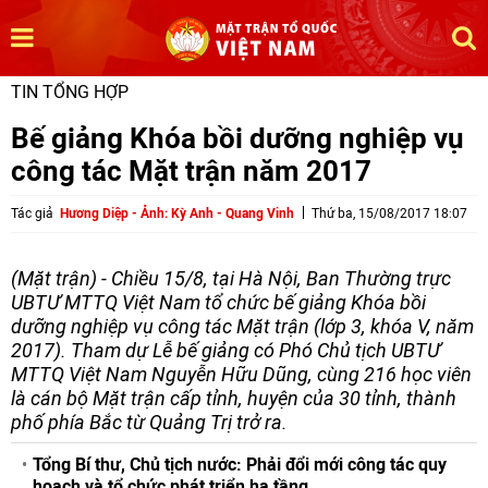
TIN TỔNG HỢP
Bế giảng Khóa bồi dưỡng nghiệp vụ
công tác Mặt trận năm 2017
Tác giả
Hương Diệp - Ảnh: Kỳ Anh - Quang Vinh
Thứ ba, 15/08/2017 18:07
(Mặt trận) - Chiều 15/8, tại Hà Nội, Ban Thường trực
UBTƯ MTTQ Việt Nam tổ chức bế giảng Khóa bồi
dưỡng nghiệp vụ công tác Mặt trận (lớp 3, khóa V, năm
2017). Tham dự Lễ bế giảng có Phó Chủ tịch UBTƯ
MTTQ Việt Nam Nguyễn Hữu Dũng, cùng 216 học viên
là cán bộ Mặt trận cấp tỉnh, huyện của 30 tỉnh, thành
phố phía Bắc từ Quảng Trị trở ra.
Tổng Bí thư, Chủ tịch nước: Phải đổi mới công tác quy
hoạch và tổ chức phát triển hạ tầng