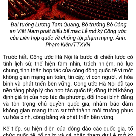
Đại tướng Lương Tam Quang, Bộ trưởng Bộ Công
an Việt Nam phát biểu bế mạc Lễ mở ký Công ước
của Liên hợp quốc về chống tội phạm mạng. Ảnh:
Phạm Kiên/TTXVN
Trước hết, Công ước Hà Nội là bước đi chiến lược có
tính lịch sử, thể hiện tầm nhìn, trách nhiệm, nỗ lực
chung, tinh thần hợp tác của cộng đồng quốc tế vì một
không gian mạng an toàn, tin cậy, vì con người, vì hòa
bình và phát triển bền vững. Công ước Hà Nội đã tạo
nền tảng pháp lý cho hợp tác quốc tế; đồng thời khẳng
định giá trị của hợp tác đa phương, đối thoại bình đẳng
và tôn trọng chủ quyền quốc gia, nhằm bảo đảm
không gian mạng thực sự trở thành môi trường phục
vụ hòa bình, công bằng và phát triển bền vững.
Kế tiếp, sự hiện diện của đông đảo các quốc gia, tổ
chức quốc tế, tổ chức và cá nhân tham dự Lễ mở ký