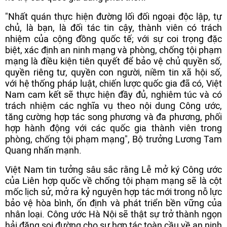
"Nhất quán thực hiện đường lối đối ngoại độc lập, tự
chủ, là bạn, là đối tác tin cậy, thành viên có trách
nhiệm của cộng đồng quốc tế; với sự coi trọng đặc
biệt, xác định an ninh mạng và phòng, chống tội phạm
mạng là điều kiện tiên quyết để bảo vệ chủ quyền số,
quyền riêng tư, quyền con người, niềm tin xã hội số,
với hệ thống pháp luật, chiến lược quốc gia đã có, Việt
Nam cam kết sẽ thực hiện đầy đủ, nghiêm túc và có
trách nhiệm các nghĩa vụ theo nội dung Công ước,
tăng cường hợp tác song phương và đa phương, phối
hợp hành động với các quốc gia thành viên trong
phòng, chống tội phạm mạng", Bộ trưởng Lương Tam
Quang nhấn mạnh.
Việt Nam tin tưởng sâu sắc rằng Lễ mở ký Công ước
của Liên hợp quốc về chống tội phạm mạng sẽ là cột
mốc lịch sử, mở ra kỷ nguyên hợp tác mới trong nỗ lực
bảo vệ hòa bình, ổn định và phát triển bền vững của
nhân loại. Công ước Hà Nội sẽ thật sự trở thành ngọn
hải đăng soi đường cho sự hợp tác toàn cầu về an ninh