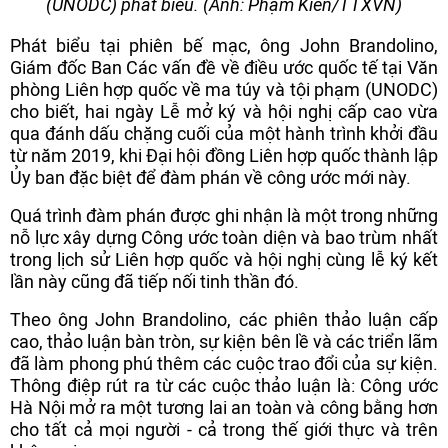
(UNODC) phát biểu. (Ảnh: Phạm Kiên/TTXVN)
Phát biểu tại phiên bế mạc, ông John Brandolino,
Giám đốc Ban Các vấn đề về điều ước quốc tế tại Văn
phòng Liên hợp quốc về ma túy và tội phạm (UNODC)
cho biết, hai ngày Lễ mở ký và hội nghị cấp cao vừa
qua đánh dấu chặng cuối của một hành trình khởi đầu
từ năm 2019, khi Đại hội đồng Liên hợp quốc thành lập
Ủy ban đặc biệt để đàm phán về công ước mới này.
Quá trình đàm phán được ghi nhận là một trong những
nỗ lực xây dựng Công ước toàn diện và bao trùm nhất
trong lịch sử Liên hợp quốc và hội nghị cùng lễ ký kết
lần này cũng đã tiếp nối tinh thần đó.
Theo ông John Brandolino, các phiên thảo luận cấp
cao, thảo luận bàn tròn, sự kiện bên lề và các triển lãm
đã làm phong phú thêm các cuộc trao đổi của sự kiện.
Thông điệp rút ra từ các cuộc thảo luận là: Công ước
Hà Nội mở ra một tương lai an toàn và công bằng hơn
cho tất cả mọi người - cả trong thế giới thực và trên